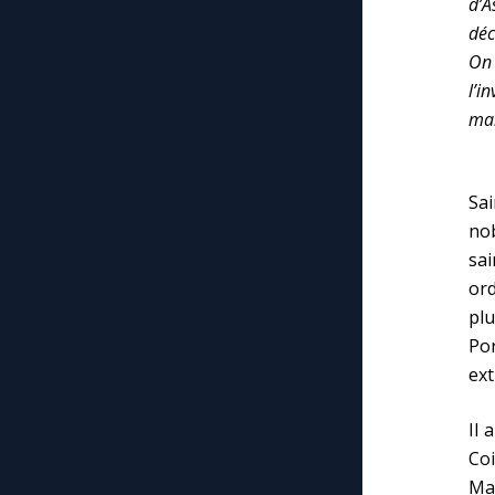
d’A
déc
On 
l’i
man
Sa
nob
sa
or
plu
Po
ext
Il 
Coi
Ma