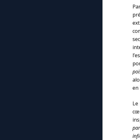
Par
pr
ex
co
sec
int
l’e
po
poi
alo
en 
Le 
cœ
ins
par
inf