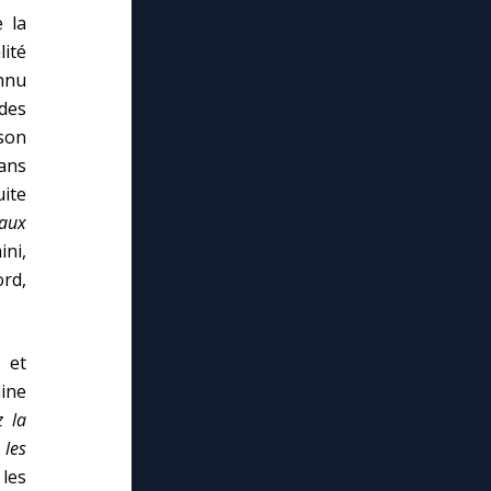
 la
ité
nnu
des
 son
ans
uite
aux
ini,
ord,
é et
ine
z la
 les
les
lose