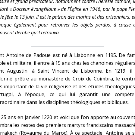
ssise et grand prédicateur, notamment contre l’hérésie cathare, il
laré « Docteur évangélique » de l’Église en 1946, par le pape Pie 
le fête le 13 juin. Il est le patron des marins et des prisonniers, e
nvoque également pour retrouver les objets perdus, à cause 
uscrit dérobé qu’il retrouva.
int Antoine de Padoue est né à Lisbonne en 1195. De fami
le et militaire, il entre à 15 ans chez les chanoines régulier
int Augustin, à Saint Vincent de Lisbonne. En 1219, il 
donné prêtre au monastère de Croix de Coimbra, le centre
s important de la vie religieuse et des études théologique
rtugal, à l’époque, ce qui lui garantit une compéte
raordinaire dans les disciplines théologiques et bibliques.
a 25 ans en janvier 1220 et voici que l’on apporte au couven
mbra les restes des premiers martyrs franciscains massacr
rrakech (Royaume du Maroc). À ce spectacle, Antoine se s