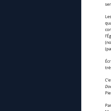
ser
Le
qua
con
l’
(no
(p
Écr
tré
C’e
Doc
Pie
Pa