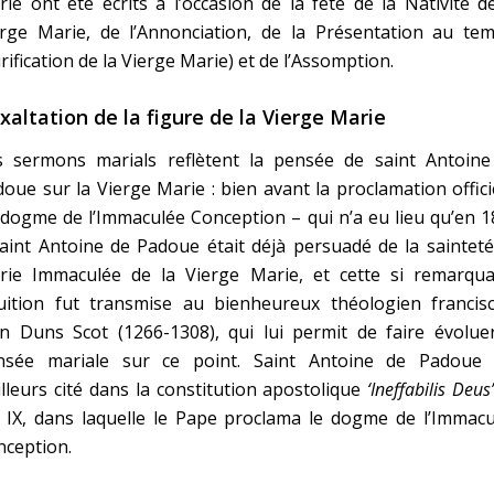
ie ont été écrits à l’occasion de la fête de la Nativité d
erge Marie, de l’Annonciation, de la Présentation au tem
rification de la Vierge Marie) et de l’Assomption.
exaltation de la figure de la Vierge Marie
s sermons marials reflètent la pensée de saint Antoine
oue sur la Vierge Marie : bien avant la proclamation offici
dogme de l’Immaculée Conception – qui n’a eu lieu qu’en 
aint Antoine de Padoue était déjà persuadé de la saintet
rie Immaculée de la Vierge Marie, et cette si remarqua
tuition fut transmise au bienheureux théologien francisc
n Duns Scot (1266-1308), qui lui permit de faire évoluer
nsée mariale sur ce point. Saint Antoine de Padoue 
illeurs cité dans la constitution apostolique
‘Ineffabilis Deus
 IX, dans laquelle le Pape proclama le dogme de l’Immacu
nception.