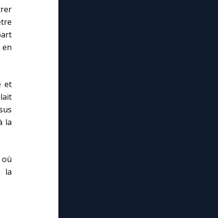
rer
être
part
t en
e et
lait
sus
à la
e où
 la