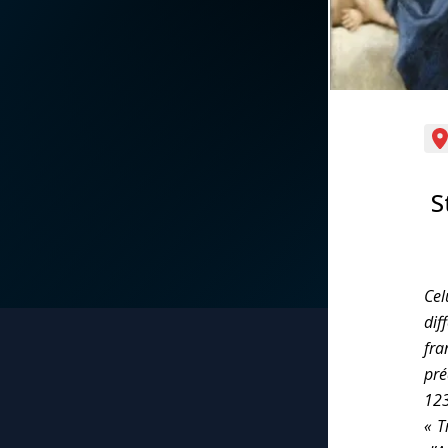
La vidéo de la semaine
Marie qui défait les
nœuds
Le compte Tiktok
Me consacrer à Jé
par Marie
Le magazine
S
Mes intentions de
Le site internet
prière
Questions-réponses
Une Minute avec M
Ce
di
Une neuvaine
fra
pré
123
« T