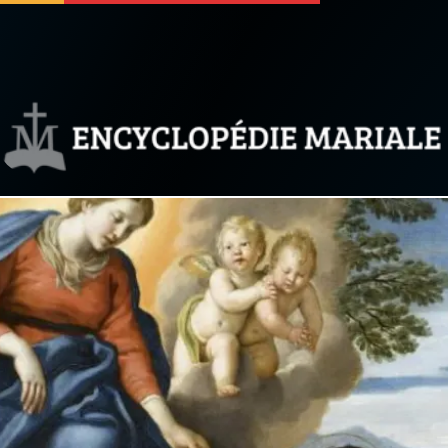
 soutenir
À propos
Facebook
Infos légales
◼︎
À la une
sieux
1000 Raisons de Croire
our
Chapelet pour le monde
dis
Contact