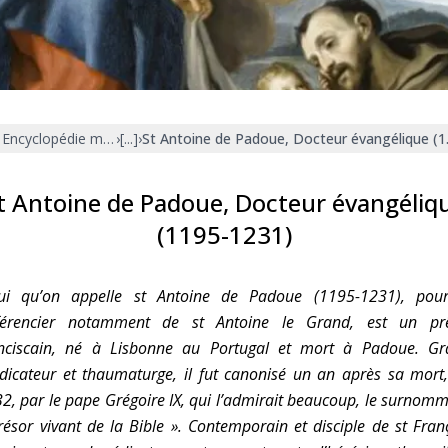
Faire un don
Marie de Nazareth
sus
Encyclopédie mariale
›
[...]
›
St Antoine de Padoue, Docteur évangélique (
t Antoine de Padoue, Docteur évangéliq
(1195-1231)
arie
lui qu’on appelle st Antoine de Padoue (1195-1231), pour
fférencier notamment de st Antoine le Grand, est un prê
nciscain, né à Lisbonne au Portugal et mort à Padoue. Gr
dicateur et thaumaturge, il fut canonisé un an après sa mort
2, par le pape Grégoire IX, qui l’admirait beaucoup, le surnom
résor vivant de la Bible ». Contemporain et disciple de st Fran