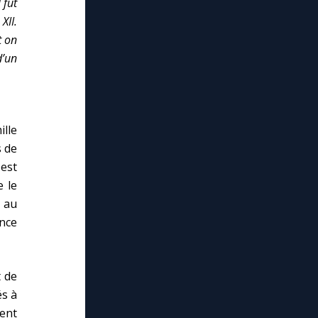
 fut
XII.
t on
d’un
lle
s de
est
 le
s au
nce
t de
és à
ent