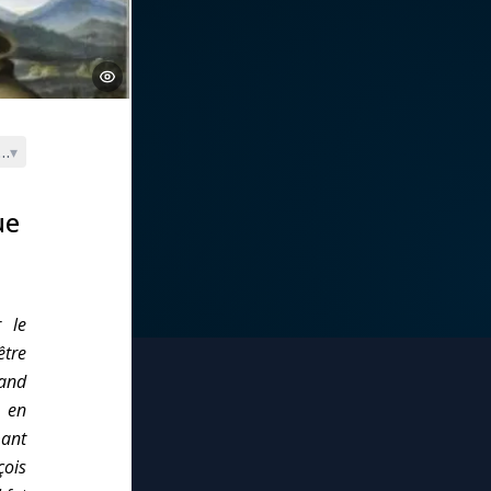
1195-1231)
▾
ue
 le
tre
and
, en
mant
çois