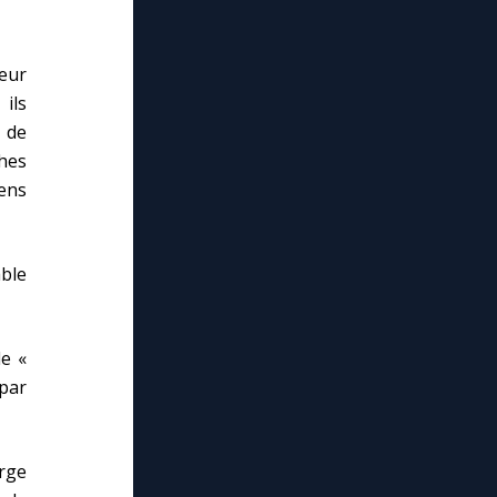
eur
 ils
s de
hes
iens
able
de «
 par
rge