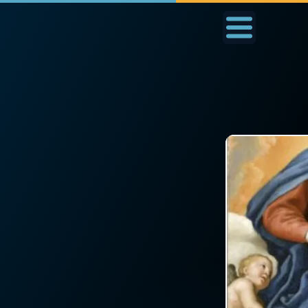
Accueil
La Messe
Aujourd'hui
Nous
◼︎
1000 Raisons de Croire
◼︎
Prier au quotidien
L'actualité de la
Avec Thérèse de Li
semaine
L'Évangile chaque j
La chaîne Youtube
Les premiers same
La newsletter
du mois