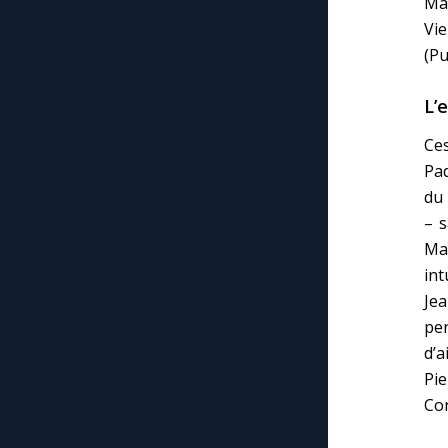
Mar
Vi
(Pu
L’
Ce
Pad
du 
– s
Ma
in
Jea
pe
d’a
Pie
Co