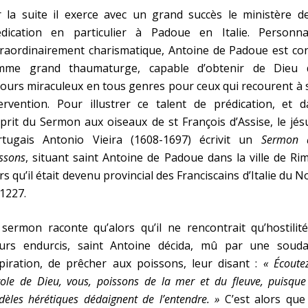
 la suite il exerce avec un grand succès le ministère de
édication en particulier à Padoue en Italie. Personnal
traordinairement charismatique, Antoine de Padoue est co
mme grand thaumaturge, capable d’obtenir de Dieu 
ours miraculeux en tous genres pour ceux qui recourent à
ervention. Pour illustrer ce talent de prédication, et d
sprit du Sermon aux oiseaux de st François d’Assise, le jés
rtugais Antonio Vieira (1608-1697) écrivit un
Sermon 
ssons
, situant saint Antoine de Padoue dans la ville de Rim
rs qu’il était devenu provincial des Franciscains d’Italie du N
1227.
sermon raconte qu’alors qu’il ne rencontrait qu’hostilit
urs endurcis, saint Antoine décida, mû par une souda
piration, de prêcher aux poissons, leur disant :
« Écoute
ole de Dieu, vous, poissons de la mer et du fleuve, puisque
idèles hérétiques dédaignent de l’entendre. »
C’est alors que 
C