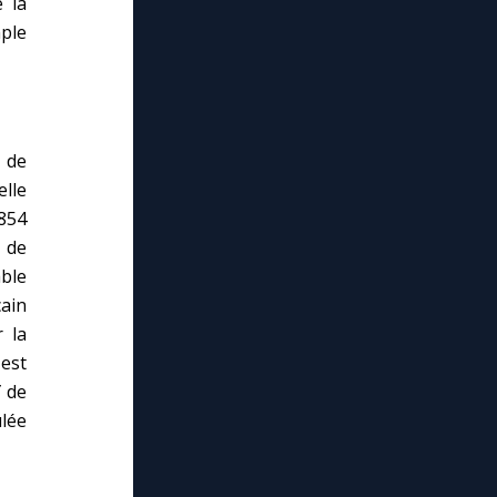
e la
ple
 de
elle
1854
é de
ble
ain
 la
est
’
de
lée