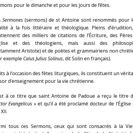
mons pour le dimanche et pour les jours de fêtes.
s
Sermones
(sermons) de st Antoine sont renommés pour l
lité à la fois littéraire et théologique. Pleins d’érudition,
tiennent des milliers de citations de l’Écriture, des Père
Église et des théologiens, mais aussi des philosop
tamment Aristote) et de poètes et grammairiens non chrét
ar exemple
Caius Julius Solinus
, dit Solin en français).
its à l’occasion des fêtes liturgiques, ils constituent un vérit
sor d’enseignement pour la vie chrétienne.
st à ce titre que saint Antoine de Padoue a reçu le titre 
tor Evangelicus
» et qu’il a été proclamé docteur de l’Église
 XII.
rmi tous ces Sermons, ceux qui sont consacrés à la Vie