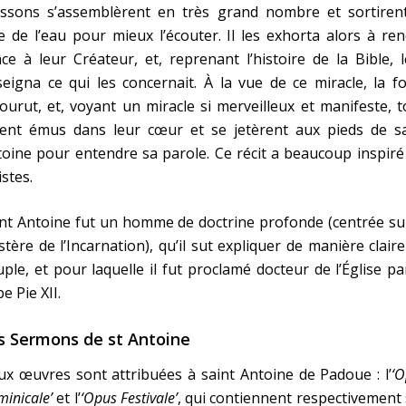
issons s’assemblèrent en très grand nombre et sortirent
e de l’eau pour mieux l’écouter. Il les exhorta alors à re
ce à leur Créateur, et, reprenant l’histoire de la Bible, 
eigna ce qui les concernait. À la vue de ce miracle, la f
ourut, et, voyant un miracle si merveilleux et manifeste, 
rent émus dans leur cœur et se jetèrent aux pieds de sa
oine pour entendre sa parole. Ce récit a beaucoup inspiré
istes.
nt Antoine fut un homme de doctrine profonde (centrée su
tère de l’Incarnation), qu’il sut expliquer de manière clair
ple, et pour laquelle il fut proclamé docteur de l’Église pa
e Pie XII.
s Sermons de st Antoine
x œuvres sont attribuées à saint Antoine de Padoue : l’
‘O
inicale’
et l’
‘Opus Festivale’
, qui contiennent respectivement