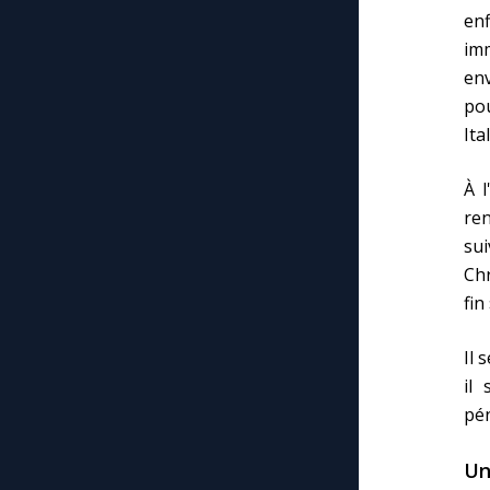
en
imm
env
pou
Ital
À l
ren
sui
Chr
fin 
Il 
il
pén
Un