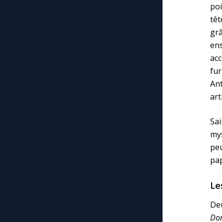
po
têt
grâ
ens
acc
fu
Ant
art
Sai
mys
peu
pap
Le
Deu
Dom