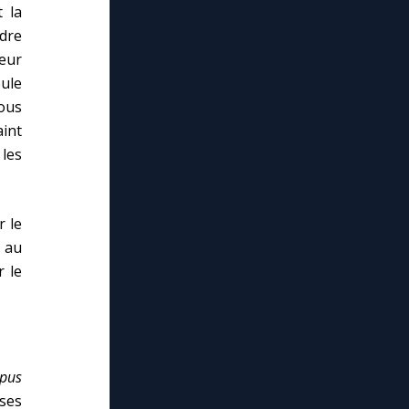
 la
ndre
leur
oule
tous
int
 les
r le
e au
r le
pus
 ses