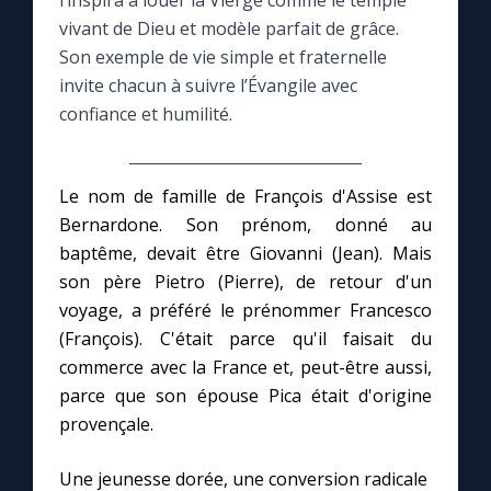
l’inspira à louer la Vierge comme le temple
vivant de Dieu et modèle parfait de grâce.
Le compte Tiktok
Son exemple de vie simple et fraternelle
invite chacun à suivre l’Évangile avec
confiance et humilité.
Le magazine
Le site internet
Le nom de famille de François d'Assise est
Bernardone. Son prénom, donné au
Questions-réponses
baptême, devait être Giovanni (Jean). Mais
son père Pietro (Pierre), de retour d'un
voyage, a préféré le prénommer Francesco
◼︎
Prier au quotidien
(François). C'était parce qu'il faisait du
Avec Thérèse de Lisieux
commerce avec la France et, peut-être aussi,
parce que son épouse Pica était d'origine
provençale.
L'Évangile chaque jour
Une jeunesse dorée, une conversion radicale
Les premiers samedis du mois