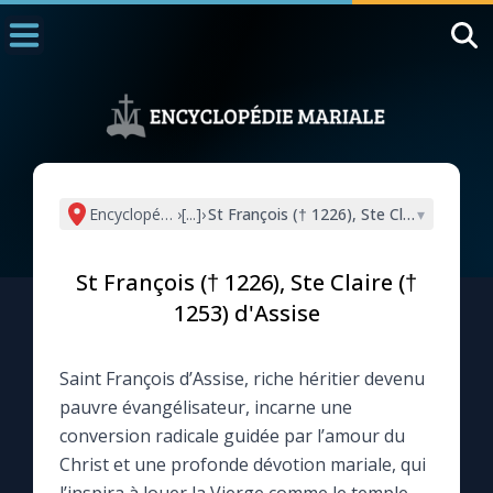
Accueil
La Messe
Aujourd'hui
Nous souten
Encyclopédie mariale
›
[...]
›
St François († 1226), Ste Claire († 1253)
▾
◼︎
1000 Raisons de Croire
St François († 1226), Ste Claire (†
L'actualité de la semaine
1253) d'Assise
La chaîne Youtube
Saint François d’Assise, riche héritier devenu
pauvre évangélisateur, incarne une
La newsletter
conversion radicale guidée par l’amour du
Christ et une profonde dévotion mariale, qui
La vidéo de la semaine