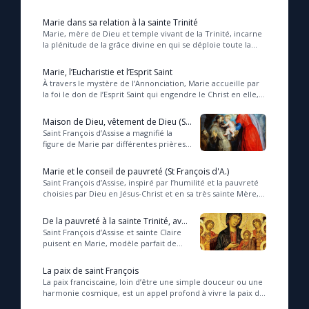
Christ et modèle de l’âme fidèle,...
Marie dans sa relation à la sainte Trinité
Marie, mère de Dieu et temple vivant de la Trinité, incarne
la plénitude de la grâce divine en qui se déploie toute la
richesse de la vie spirituelle e...
Marie, l’Eucharistie et l’Esprit Saint
À travers le mystère de l’Annonciation, Marie accueille par
la foi le don de l’Esprit Saint qui engendre le Christ en elle,
un mystère que chaque fidèl...
Maison de Dieu, vêtement de Dieu (St
François d'Assise)
Saint François d’Assise a magnifié la
figure de Marie par différentes prières
de louange, sous la forme de
salutations, qui mettent notamment en
Marie et le conseil de pauvreté (St François d'A.)
lumièr...
Saint François d’Assise, inspiré par l’humilité et la pauvreté
choisies par Dieu en Jésus-Christ et en sa très sainte Mère,
la Vierge Marie, s’engage à...
De la pauvreté à la sainte Trinité, avec
la Vierge Marie (Ste Claire)
Saint François d’Assise et sainte Claire
puisent en Marie, modèle parfait de
fille, servante et épouse du Très-Haut,
l’inspiration spirituelle pour une...
La paix de saint François
La paix franciscaine, loin d’être une simple douceur ou une
harmonie cosmique, est un appel profond à vivre la paix du
Christ par l’humilité et l’amour...