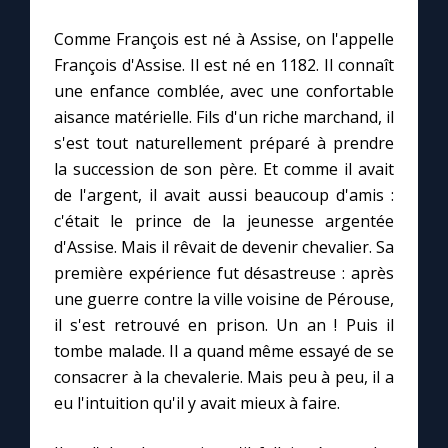
Comme François est né à Assise, on l'appelle
Marie qui défait les nœuds
François d'Assise. Il est né en 1182. Il connaît
une enfance comblée, avec une confortable
Me consacrer à Jésus par Marie
aisance matérielle. Fils d'un riche marchand, il
s'est tout naturellement préparé à prendre
la succession de son père. Et comme il avait
Mes intentions de prière
de l'argent, il avait aussi beaucoup d'amis :
c'était le prince de la jeunesse argentée
Une Minute avec Marie
d'Assise. Mais il rêvait de devenir chevalier. Sa
première expérience fut désastreuse : après
Une neuvaine
une guerre contre la ville voisine de Pérouse,
il s'est retrouvé en prison. Un an ! Puis il
tombe malade. Il a quand même essayé de se
◼︎
À la une
consacrer à la chevalerie. Mais peu à peu, il a
1000 Raisons de Croire
eu l'intuition qu'il y avait mieux à faire.