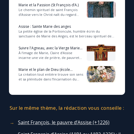
Marie et la Passion (St François d’A.)
Le chemin spirituel de saint François
d’Assise vers le Christ naît du regard
vivant et aimant de Jésus crucifié, qui
révèle une mort porteuse de vie et...
Assise : Sainte Marie des anges
La petite église de la Portioncule, humble écrin du
sanctuaire de Marie des Anges, est le berceau spirituel de
l’ordre franciscain, sanctifiée par la p...
Suivre l'Agneau, avec la Vierge Marie
(Ste Claire)
À l’image de Marie, Claire d’Assise
incarne une vie de prière, de pauvreté
et de virginité, rayonnant d’une lumière
spirituelle qui attire et inspire d...
Marie et le plan de Dieu (école
franciscaine)
La création tout entière trouve son sens
et sa plénitude dans l’Incarnation du
Verbe, où le Christ, pierre angulaire de
l’univers, élève la création à ...
Sur le même thème, la rédaction vous conseille :
Saint François, le pauvre d’Assise (+1226)