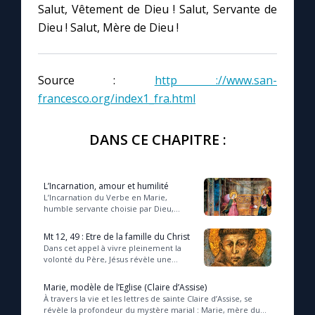
Salut, Vêtement de Dieu ! Salut, Servante de
Dieu ! Salut, Mère de Dieu !
Source :
http ://www.san-
francesco.org/index1_fra.html
DANS CE CHAPITRE :
L’Incarnation, amour et humilité
L’Incarnation du Verbe en Marie,
humble servante choisie par Dieu,
révèle le sommet du projet divin
d’amour où la nature divine s’unit à
Mt 12, 49 : Etre de la famille du Christ
l’humanité pou...
Dans cet appel à vivre pleinement la
volonté du Père, Jésus révèle une
fraternité spirituelle profonde, où
chacun est invité à devenir frère, sœur
Marie, modèle de l’Eglise (Claire d’Assise)
et m...
À travers la vie et les lettres de sainte Claire d’Assise, se
révèle la profondeur du mystère marial : Marie, mère du