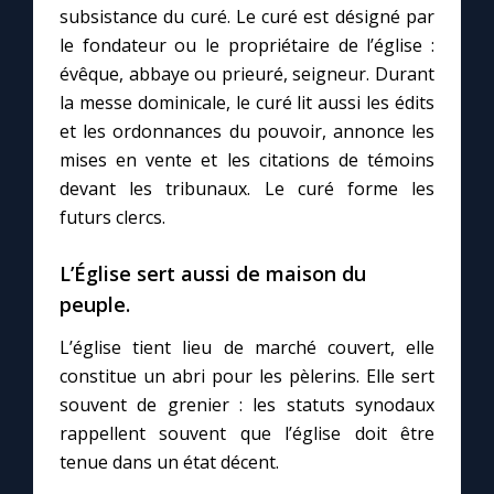
subsistance du curé. Le curé est désigné par
le fondateur ou le propriétaire de l’église :
Marie qui défait les nœuds
évêque, abbaye ou prieuré, seigneur. Durant
la messe dominicale, le curé lit aussi les édits
Me consacrer à Jésus par Marie
et les ordonnances du pouvoir, annonce les
mises en vente et les citations de témoins
Mes intentions de prière
devant les tribunaux. Le curé forme les
futurs clercs.
Une Minute avec Marie
L’Église sert aussi de maison du
peuple.
Une neuvaine
L’église tient lieu de marché couvert, elle
constitue un abri pour les pèlerins. Elle sert
◼︎
À la une
souvent de grenier : les statuts synodaux
rappellent souvent que l’église doit être
1000 Raisons de Croire
tenue dans un état décent.