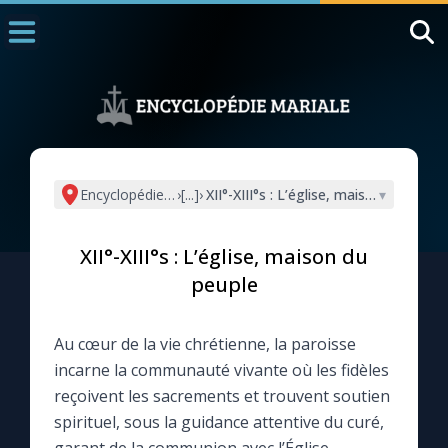
Accueil
La Messe
Aujourd'hui
Nous souten
Encyclopédie mariale
›
[...]
›
XII°-XIII°s : L’église, maison du peupl
▾
◼︎
1000 Raisons de Croire
XII°-XIII°s : L’église, maison du
L'actualité de la semaine
peuple
La chaîne Youtube
Au cœur de la vie chrétienne, la paroisse
incarne la communauté vivante où les fidèles
La newsletter
reçoivent les sacrements et trouvent soutien
spirituel, sous la guidance attentive du curé,
La vidéo de la semaine