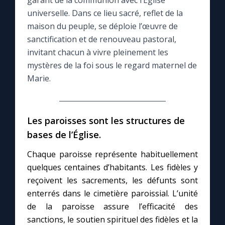
garant de la communion avec l’Église
universelle. Dans ce lieu sacré, reflet de la
Le compte Tiktok
maison du peuple, se déploie l’œuvre de
sanctification et de renouveau pastoral,
invitant chacun à vivre pleinement les
Le magazine
mystères de la foi sous le regard maternel de
Marie.
Le site internet
Questions-réponses
Les paroisses sont les structures de
bases de l’Église.
◼︎
Prier au quotidien
Chaque paroisse représente habituellement
Avec Thérèse de Lisieux
quelques centaines d’habitants. Les fidèles y
reçoivent les sacrements, les défunts sont
enterrés dans le cimetière paroissial. L’unité
L'Évangile chaque jour
de la paroisse assure l’efficacité des
sanctions, le soutien spirituel des fidèles et la
Les premiers samedis du mois