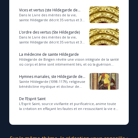
Vices et vertus (ste Hildegarde de
Bingen)
Dans le Livre des mérites de la vie,
sainte Hildegarde décrit 35 vertus et 35
vices qui s’opposent. Elle explique que
le travail de notre âme, notre co...
L’ordre des vertus (Ste Hildegarde)
Dans le Livre des mérites de la vie,
sainte Hildegarde décrit 35 vertus et 35
vices qui s’opposent. Elle explique que
le travail de notre âme, notre co...
La médecine de sainte Hildegarde
Hildegarde de Bingen révèle une vision intégrale de la santé
où corps et âme sont intimement liés, et où la guérison
s’enracine dans la relation vivant...
Hymnes mariales, ste Hildegarde de
Bingen
Sainte Hildegarde (1098-1179), religieuse
bénédictine mystique et docteur de
l’Église aux multiples talents, que nous
fêtons le 17 septembre, est égale...
De l’Esprit Saint
L'Esprit Saint, source vivifiante et purificatrice, anime toute
la création en effaçant les fautes et en ressuscitant la vie en
profondeur. À travers c...