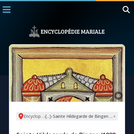
Accueil
La Messe
Aujourd'hui
Nous souten
◼︎
1000 Raisons de Croire
L'actualité de la semaine
La chaîne Youtube
La newsletter
Encyclopédie mariale
›
[...]
›
Sainte Hildegarde de Bingen (1098-1179),
▾
La vidéo de la semaine