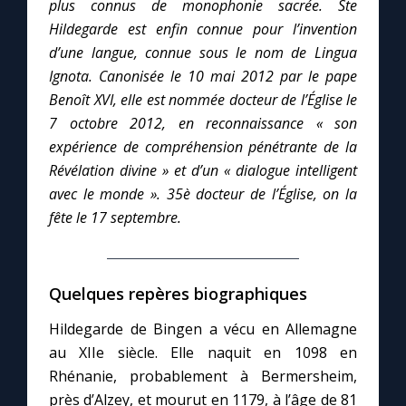
plus connus de monophonie sacrée. Ste
Hildegarde est enfin connue pour l’invention
Marie qui défait les nœuds
d’une langue, connue sous le nom de Lingua
Ignota. Canonisée le 10 mai 2012 par le pape
Benoît XVI, elle est nommée docteur de l’Église le
Me consacrer à Jésus par Marie
7 octobre 2012, en reconnaissance « son
expérience de compréhension pénétrante de la
Mes intentions de prière
Révélation divine » et d’un « dialogue intelligent
avec le monde ». 35è docteur de l’Église, on la
Une Minute avec Marie
fête le 17 septembre.
Une neuvaine
Quelques repères biographiques
◼︎
À la une
Hildegarde de Bingen a vécu en Allemagne
au XIIe siècle. Elle naquit en 1098 en
1000 Raisons de Croire
Rhénanie, probablement à Bermersheim,
près d’Alzey, et mourut en 1179, à l’âge de 81