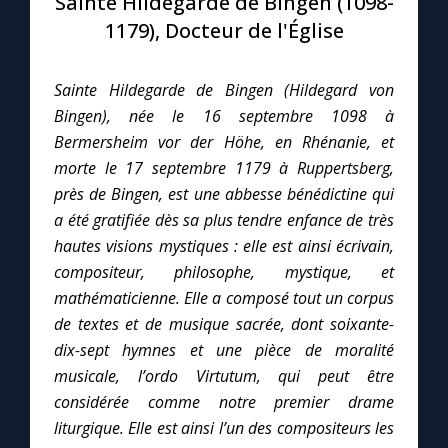
Sainte Hildegarde de Bingen (1098-
1179), Docteur de l'Église
Le compte Tiktok
Sainte Hildegarde de Bingen (Hildegard von
Le magazine
Bingen), née le 16 septembre 1098 à
Bermersheim vor der Höhe, en Rhénanie, et
Le site internet
morte le 17 septembre 1179 à Ruppertsberg,
près de Bingen, est une abbesse bénédictine qui
Questions-réponses
a été gratifiée dès sa plus tendre enfance de très
hautes visions mystiques : elle est ainsi écrivain,
compositeur, philosophe, mystique, et
◼︎
Prier au quotidien
mathématicienne. Elle a composé tout un corpus
de textes et de musique sacrée, dont soixante-
Avec Thérèse de Lisieux
dix-sept hymnes et une pièce de moralité
musicale, l’ordo Virtutum, qui peut être
L'Évangile chaque jour
considérée comme notre premier drame
liturgique. Elle est ainsi l’un des compositeurs les
Les premiers samedis du mois