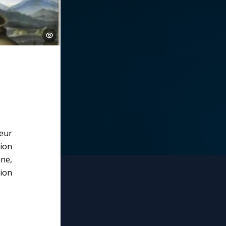
eur
ion
ine,
nion