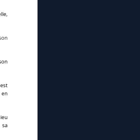
le,
 son
 son
 est
t en
Dieu
 sa