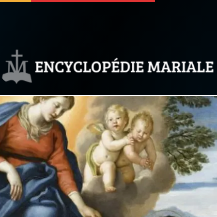
 soutenir
À propos
Facebook
Infos légales
◼︎
À la une
sieux
1000 Raisons de Croire
our
Chapelet pour le monde
dis
Contact