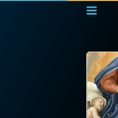
Accueil
La Messe
Aujourd'hui
Nous
◼︎
1000 Raisons de Croire
◼︎
Prier au quotidien
L'actualité de la
Avec Thérèse de Li
semaine
L'Évangile chaque j
La chaîne Youtube
Les premiers same
La newsletter
du mois