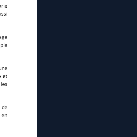
rie
ssi
sage
mple
’une
e et
les
 de
t en