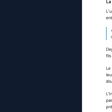
La
L'
ent
Dep
fils 
Le 
leu
dis
L’I
pa
pré