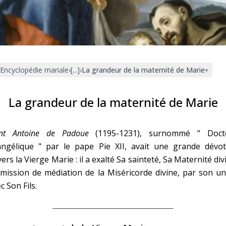
Faire un don
Marie de Nazareth
sus
Encyclopédie mariale
›
[...]
›
La grandeur de la maternité de Marie
▾
La grandeur de la maternité de Marie
int Antoine de Padoue
(1195-1231), surnommé " Doct
arie
angélique " par le pape Pie XII, avait une grande dévot
ers la Vierge Marie : il a exalté Sa sainteté, Sa Maternité div
mission de médiation de la Miséricorde divine, par son u
c Son Fils.