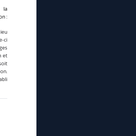
 la
on :
Dieu
e-ci
ages
n et
soit
ion.
abli