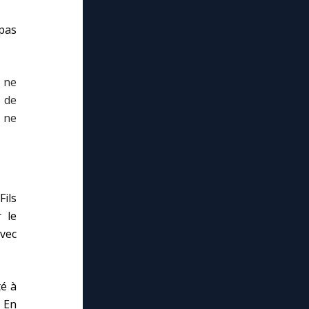
 pas
t ne
 de
t ne
Fils
 le
avec
té à
. En