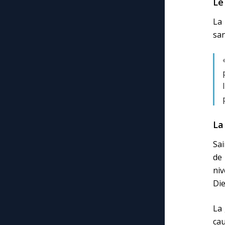
Le
La 
sa
La
Sai
de
niv
Die
La 
cau