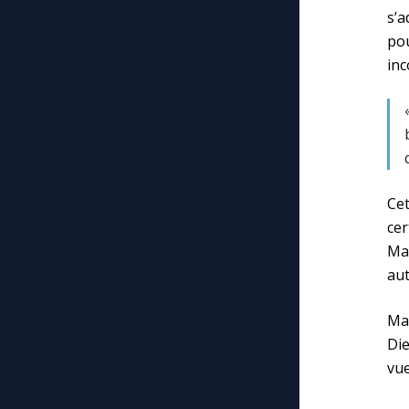
s’a
po
in
Cet
cer
Ma
aut
Mar
Die
vue