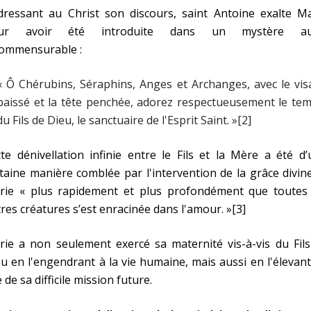
dressant au Christ son discours, saint Antoine exalte Ma
ur avoir été introduite dans un mystère au
commensurable :
« Ô Chérubins, Séraphins, Anges et Archanges, avec le vi
baissé et la tête penchée, adorez respectueusement le te
du Fils de Dieu, le sanctuaire de l'Esprit Saint. »[2]
te dénivellation infinie entre le Fils et la Mère a été d
taine manière comblée par l'intervention de la grâce divin
rie « plus rapidement et plus profondément que toutes 
res créatures s’est enracinée dans l'amour. »[3]
ie a non seulement exercé sa maternité vis-à-vis du Fils
u en l'engendrant à la vie humaine, mais aussi en l'élevan
 de sa difficile mission future.