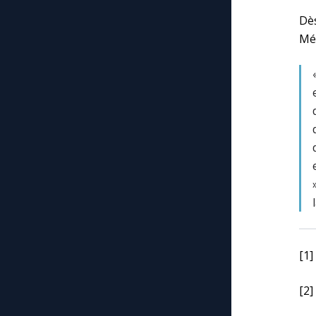
Dè
Méd
[1]
[2]