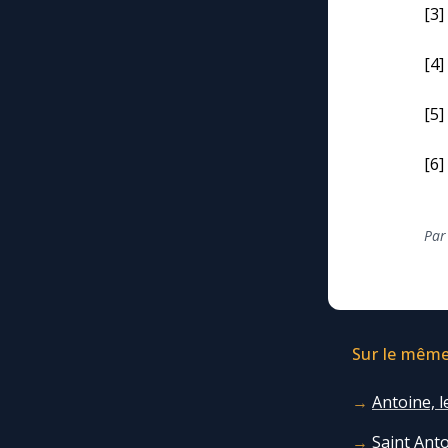
[3]
[4]
[5]
[6]
Par
Sur le même 
Antoine, l
Saint Ant