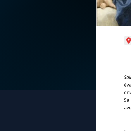
La vidéo de la semaine
Marie qui défait les
nœuds
Le compte Tiktok
Me consacrer à Jé
par Marie
Le magazine
Mes intentions de
Le site internet
prière
Questions-réponses
Sa
Une Minute avec M
év
env
Une neuvaine
Sa 
ave