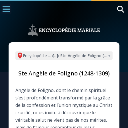
Accueil
La Messe
Aujourd'hui
Nous souten
Encyclopédie mariale
›
[...]
›
Ste Angèle de Foligno (1248-1309)
▾
◼︎
1000 Raisons de Croire
Ste Angèle de Foligno (1248-1309)
L'actualité de la semaine
Angèle de Foligno, dont le chemin spirituel
La chaîne Youtube
s’est profondément transformé par la grâce
de la confession et l’union mystique au Christ
La newsletter
crucifié, nous invite à découvrir que le
véritable salut ne vient pas de nos mérites,
La vidéo de la semaine
mais de l’amour rédempteur de Jésus,