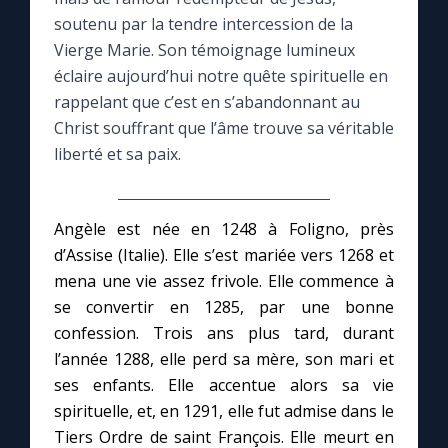
soutenu par la tendre intercession de la
Le compte Tiktok
Vierge Marie. Son témoignage lumineux
éclaire aujourd’hui notre quête spirituelle en
rappelant que c’est en s’abandonnant au
Le magazine
Christ souffrant que l’âme trouve sa véritable
liberté et sa paix.
Le site internet
Questions-réponses
Angèle est née en 1248 à Foligno, près
d’Assise (Italie). Elle s’est mariée vers 1268 et
mena une vie assez frivole. Elle commence à
◼︎
Prier au quotidien
se convertir en 1285, par une bonne
Avec Thérèse de Lisieux
confession. Trois ans plus tard, durant
l’année 1288, elle perd sa mère, son mari et
ses enfants. Elle accentue alors sa vie
L'Évangile chaque jour
spirituelle, et, en 1291, elle fut admise dans le
Tiers Ordre de saint François. Elle meurt en
Les premiers samedis du mois