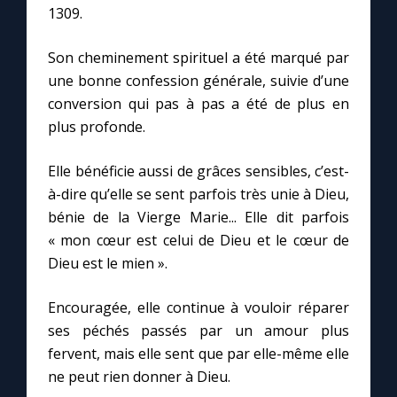
1309.
Marie qui défait les nœuds
Son cheminement spirituel a été marqué par
une bonne confession générale, suivie d’une
Me consacrer à Jésus par Marie
conversion qui pas à pas a été de plus en
plus profonde.
Mes intentions de prière
Elle bénéficie aussi de grâces sensibles, c’est-
à-dire qu’elle se sent parfois très unie à Dieu,
Une Minute avec Marie
bénie de la Vierge Marie... Elle dit parfois
« mon cœur est celui de Dieu et le cœur de
Une neuvaine
Dieu est le mien ».
Encouragée, elle continue à vouloir réparer
◼︎
À la une
ses péchés passés par un amour plus
1000 Raisons de Croire
fervent, mais elle sent que par elle-même elle
ne peut rien donner à Dieu.