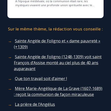
À l’époque médiévale, où la communion était rare, les
mystiques vivaient une profonde union spirituelle avec le
Christ, souvent au moment de l’élévatio...
Sur le même thème, la rédaction vous conseille :
Sainte Angèle de Foligno et « dame pauvreté »
(+1309)
Sainte Angèle de Foligno (1248-1309) voit saint
François d’Assise monté au ciel plus de 40 ans
auparavant
Que ton travail soit d’aimer !
Mère Marie-Angélique de La Grave (1607-1689)
: reçoit la communion de façon miraculeuse
La prière de l’Angélus