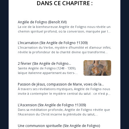
DANS CE CHAPITRE :
Angèle de Foligno (Benoît XVI)
La vie de la bienheureuse Angèle de Foligno nous révèle un
chemin spirituel profond, où la conversion, marquée par la
peur du péché et la pénitence, s’...
L’Incarnation (Ste Angèle de Foligno †1309)
L’Incarnation du Verbe, mystère d’humilité et d’amour infini,
révèle la profondeur de la charité divine qui transforme
l’homme en participant à la vie ...
2 février (Ste Angèle de Foligno
†1309)
Sainte Angèle de Foligno (1248 - 1309),
laïque italienne appartenant au tiers-
ordre franciscain, fut l'une des
premières grandes mystiques
Passion de Jésus, compassion de Marie, voies de la
reconnues p...
délivrance (Ste Angèle de Foligno †1309)
À travers ses révélations mystiques, Angèle de Foligno nous
invite à contempler le mystère central du salut : ce n’est pas
notre mérite, mais l’amour r...
L’Ascension (Ste Angèle de Foligno †1309)
Dans sa méditation profonde, Angèle de Foligno révèle que
l’Ascension du Christ incarne la plénitude du salut,
enracinée dans le mystère ineffable de l...
Une communion spirituelle (Ste Angèle de Foligno)