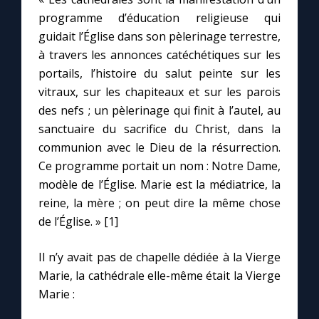
programme d’éducation religieuse qui
guidait l’Église dans son pèlerinage terrestre,
Marie qui défait les nœuds
à travers les annonces catéchétiques sur les
portails, l’histoire du salut peinte sur les
Me consacrer à Jésus par Marie
vitraux, sur les chapiteaux et sur les parois
des nefs ; un pèlerinage qui finit à l’autel, au
Mes intentions de prière
sanctuaire du sacrifice du Christ, dans la
communion avec le Dieu de la résurrection.
Une Minute avec Marie
Ce programme portait un nom : Notre Dame,
modèle de l’Église. Marie est la médiatrice, la
Une neuvaine
reine, la mère ; on peut dire la même chose
de l’Église. » [1]
◼︎
À la une
Il n’y avait pas de chapelle dédiée à la Vierge
Marie, la cathédrale elle-même était la Vierge
1000 Raisons de Croire
Marie :