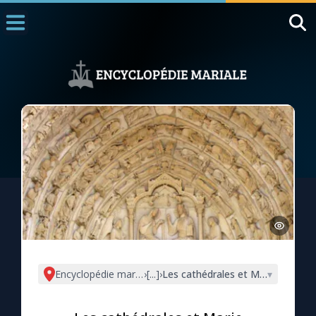
Accueil
La Messe
Aujourd'hui
Nous souten
◼︎
1000 Raisons de Croire
L'actualité de la semaine
La chaîne Youtube
La newsletter
Encyclopédie mariale
›
[...]
›
Les cathédrales et Marie
▾
La vidéo de la semaine