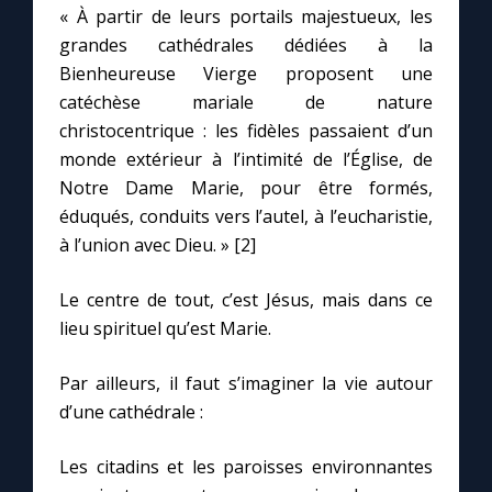
Chapelet pour le monde
« À partir de leurs portails majestueux, les
grandes cathédrales dédiées à la
Contact
Bienheureuse Vierge proposent une
catéchèse mariale de nature
christocentrique : les fidèles passaient d’un
Faire un don
monde extérieur à l’intimité de l’Église, de
Notre Dame Marie, pour être formés,
Marie de Nazareth
éduqués, conduits vers l’autel, à l’eucharistie,
à l’union avec Dieu. » [2]
Le centre de tout, c’est Jésus, mais dans ce
lieu spirituel qu’est Marie.
Par ailleurs, il faut s’imaginer la vie autour
d’une cathédrale :
Les citadins et les paroisses environnantes