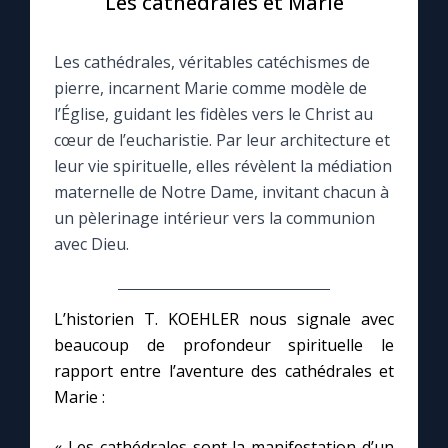
Les cathédrales et Marie
Le compte Tiktok
Les cathédrales, véritables catéchismes de
pierre, incarnent Marie comme modèle de
Le magazine
l’Église, guidant les fidèles vers le Christ au
cœur de l’eucharistie. Par leur architecture et
Le site internet
leur vie spirituelle, elles révèlent la médiation
maternelle de Notre Dame, invitant chacun à
un pèlerinage intérieur vers la communion
Questions-réponses
avec Dieu.
◼︎
Prier au quotidien
L’historien T. KOEHLER nous signale avec
Avec Thérèse de Lisieux
beaucoup de profondeur spirituelle le
rapport entre l’aventure des cathédrales et
L'Évangile chaque jour
Marie :
Les premiers samedis du mois
« Les cathédrales sont la manifestation d’un