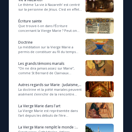
Le thème 'La vie à Nazareth' est centré
sur la personne de Jésus. C'est en effet
Le compte Tiktok
autour de sa venue sur Terre que se
déploie toute l'histoire du salut....
Écriture sainte
Que trouve-t-on dans l’Écriture
Le magazine
concernant la Vierge Marie ? Peut-on
déduire toute la doctrine mariale de la
seule Écriture ? Pour répondre à ces
Doctrine
quest...
La méditation sur la Vierge Marie a
Le site internet
permis de constituer au fil du temps
une doctrine propre à la théologie
mariale, que l’on nomme ‘Mariologie’.
Les grands témoins marials
Questions-réponses
Cepe...
“On ne dira jamais assez sur Marie”,
comme St Bernard de Clairvaux
l’exprima si justement (« De Maria
numquam satis »). Elle est le sommet de
Autres regards sur Marie : Judaïsme,
◼︎
Prier au quotidien
la créati...
Islam, ...
La doctrine et la piété mariales peuvent
aisément s’enrichir de la rencontre
Avec Thérèse de Lisieux
avec d’autres traditions religieuses ou
avec la pensée humaine. Entre Chré...
La Vierge Marie dans l'art
La Vierge Marie est représentée dans
L'Évangile chaque jour
l’art depuis les débuts de l’ère
chrétienne. D’après la tradition
orthodoxe, La Vierge Marie aurait elle-
La Vierge Marie remplit le monde :
même béni...
Les premiers samedis du mois
sanctuaires marials
Sanctuaires, Cathédrales, églises,