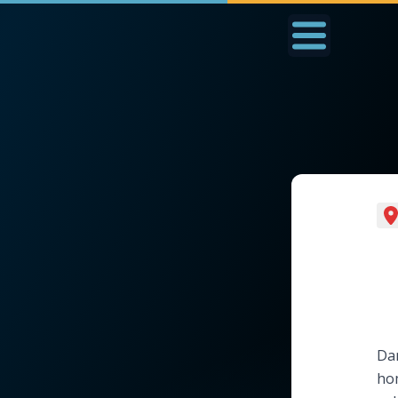
Accueil
La Messe
Aujourd'hui
Nous
◼︎
1000 Raisons de Croire
◼︎
Prier au quotidien
L'actualité de la
Avec Thérèse de Li
semaine
L'Évangile chaque j
La chaîne Youtube
Dan
Les premiers same
ho
La newsletter
du mois