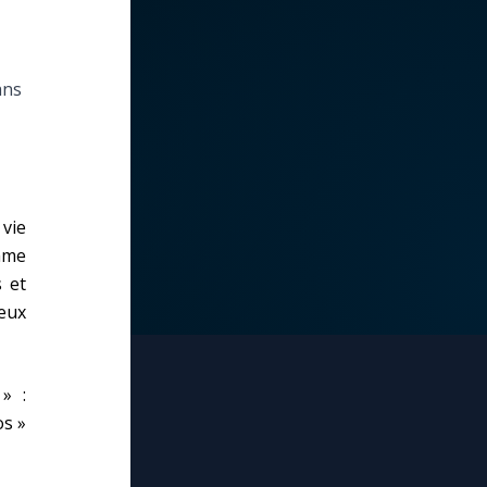
ans
vie
omme
 et
deux
» :
os »