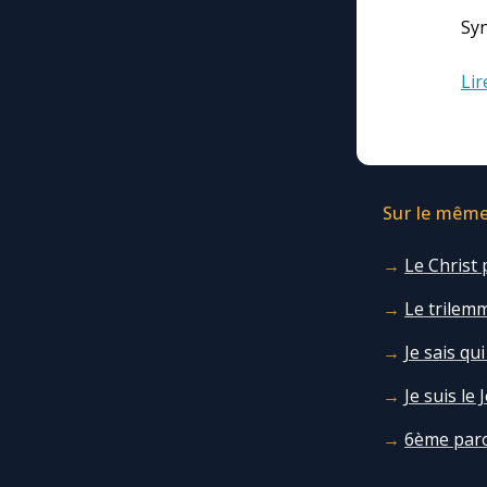
Syn
Lir
Sur le même 
Le Christ 
Le trilemm
Je sais qui
Je suis le
6ème paro