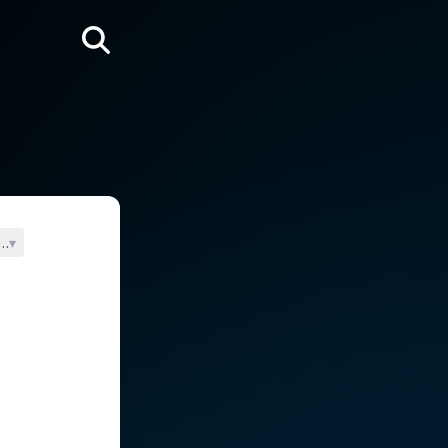
Rechercher
ne (St Maxime le Confesseur)
▾