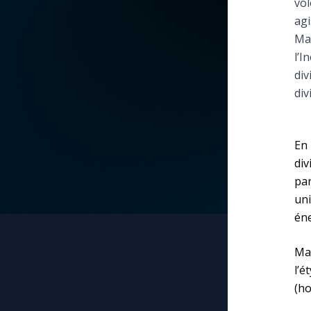
vol
agi
La vidéo de la semaine
Marie qui défait les
Max
nœuds
l’I
Le compte Tiktok
div
Me consacrer à Jé
div
par Marie
Le magazine
Mes intentions de
Le site internet
En
prière
div
par
Questions-réponses
Une Minute avec M
uni
éne
Une neuvaine
Ma
l’é
(ho