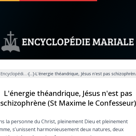
 soutenir
À propos
Facebook
Infos légales
Encyclopédie mariale
›
[...]
›
L'énergie théandrique, Jésus n'est pas schizophrè
◼︎
À la une
sieux
1000 Raisons de Croire
L'énergie théandrique, Jésus n'est pas
schizophrène (St Maxime le Confesseur)
our
Chapelet pour le monde
s la personne du Christ, pleinement Dieu et pleinement
dis
Contact
mme, s’unissent harmonieusement deux natures, deux