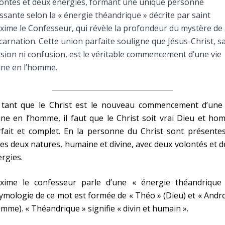
ontés et deux énergies, formant une unique personne
Faire un don
ssante selon la « énergie théandrique » décrite par saint
ime le Confesseur, qui révèle la profondeur du mystère de
Marie de Nazareth
ncarnation. Cette union parfaite souligne que Jésus-Christ, s
ision ni confusion, est le véritable commencement d’une vie
sus
ine en l’homme.
 tant que le Christ est le nouveau commencement d’une 
ine en l’homme, il faut que le Christ soit vrai Dieu et h
fait et complet. En la personne du Christ sont présentes
arie
es deux natures, humaine et divine, avec deux volontés et 
rgies.
xime le confesseur parle d’une « énergie théandrique 
tymologie de ce mot est formée de « Théo » (Dieu) et « Andr
mme). « Théandrique » signifie « divin et humain ».