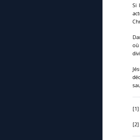
Si 
ac
Chr
Dan
où 
div
Jés
dé
sa
[1]
[2]