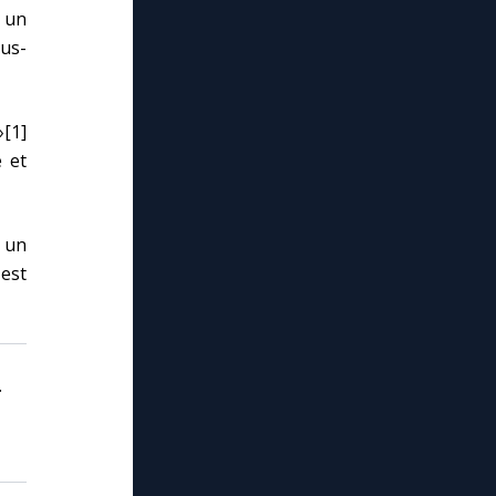
, un
us-
»[1]
e et
 un
est
.