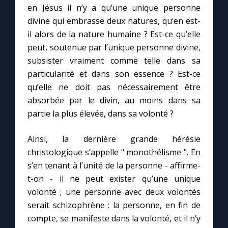
en Jésus il n’y a qu’une unique personne
divine qui embrasse deux natures, qu’en est-
Marie qui défait les nœuds
il alors de la nature humaine ? Est-ce qu’elle
peut, soutenue par l’unique personne divine,
Me consacrer à Jésus par Marie
subsister vraiment comme telle dans sa
particularité et dans son essence ? Est-ce
Mes intentions de prière
qu’elle ne doit pas nécessairement être
absorbée par le divin, au moins dans sa
partie la plus élevée, dans sa volonté ?
Une Minute avec Marie
Ainsi, la dernière grande hérésie
Une neuvaine
christologique s’appelle " monothélisme ". En
s’en tenant à l’unité de la personne - affirme-
t-on - il ne peut exister qu’une unique
◼︎
À la une
volonté ; une personne avec deux volontés
1000 Raisons de Croire
serait schizophrène : la personne, en fin de
compte, se manifeste dans la volonté, et il n’y