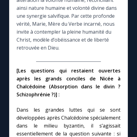
altération la volonté humaine, réconciliant
ainsi nature humaine et volonté divine dans
Le compte Tiktok
une synergie salvifique. Par cette profonde
vérité, Marie, Mère du Verbe incarné, nous
invite à contempler la pleine humanité du
Le magazine
Christ, modèle d’obéissance et de liberté
retrouvée en Dieu.
Le site internet
Questions-réponses
[Les questions qui restaient ouvertes
après les grands conciles de Nicée à
Chalcédoine (Absorption dans le divin ?
◼︎
Prier au quotidien
Schizophrénie ?)] :
Avec Thérèse de Lisieux
Dans les grandes luttes qui se sont
développées après Chalcédoine spécialement
L'Évangile chaque jour
dans le milieu byzantin, il s’agissait
essentiellement de la question suivante : si
Les premiers samedis du mois