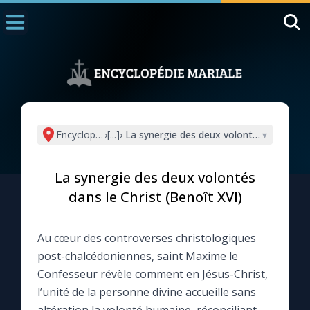
Accueil
La Messe
Aujourd'hui
Nous souten
Encyclopédie mariale
›
[...]
›
La synergie des deux volontés dans le Ch
▾
◼︎
1000 Raisons de Croire
La synergie des deux volontés
L'actualité de la semaine
dans le Christ (Benoît XVI)
La chaîne Youtube
Au cœur des controverses christologiques
post-chalcédoniennes, saint Maxime le
La newsletter
Confesseur révèle comment en Jésus-Christ,
l’unité de la personne divine accueille sans
La vidéo de la semaine