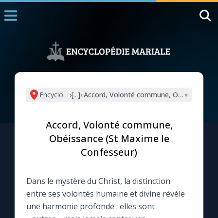
Accueil
La Messe
Aujourd'hui
Nous souten
Encyclopédie mariale
›
[...]
›
Accord, Volonté commune, Obéissance (S
▾
◼︎
1000 Raisons de Croire
Accord, Volonté commune,
L'actualité de la semaine
Obéissance (St Maxime le
Confesseur)
La chaîne Youtube
Dans le mystère du Christ, la distinction
La newsletter
entre ses volontés humaine et divine révèle
une harmonie profonde : elles sont
La vidéo de la semaine