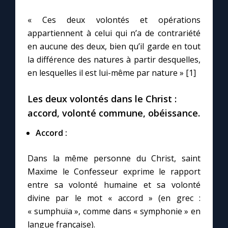
« Ces deux volontés et opérations
Marie qui défait les nœuds
appartiennent à celui qui n’a de contrariété
en aucune des deux, bien qu’il garde en tout
Me consacrer à Jésus par Marie
la différence des natures à partir desquelles,
en lesquelles il est lui-même par nature » [1]
Mes intentions de prière
Les deux volontés dans le Christ :
accord, volonté commune, obéissance.
Une Minute avec Marie
Accord :
Une neuvaine
Dans la même personne du Christ, saint
Maxime le Confesseur exprime le rapport
◼︎
À la une
entre sa volonté humaine et sa volonté
divine par le mot « accord » (en grec :
1000 Raisons de Croire
« sumphuïa », comme dans « symphonie » en
langue française).