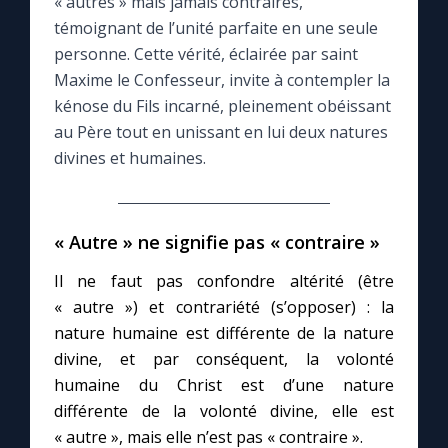
« autres » mais jamais contraires,
témoignant de l’unité parfaite en une seule
Le compte Tiktok
personne. Cette vérité, éclairée par saint
Maxime le Confesseur, invite à contempler la
Le magazine
kénose du Fils incarné, pleinement obéissant
au Père tout en unissant en lui deux natures
divines et humaines.
Le site internet
Questions-réponses
« Autre » ne signifie pas « contraire »
Il ne faut pas confondre altérité (être
◼︎
Prier au quotidien
« autre ») et contrariété (s’opposer) : la
Avec Thérèse de Lisieux
nature humaine est différente de la nature
divine, et par conséquent, la volonté
humaine du Christ est d’une nature
L'Évangile chaque jour
différente de la volonté divine, elle est
« autre », mais elle n’est pas « contraire ».
Les premiers samedis du mois