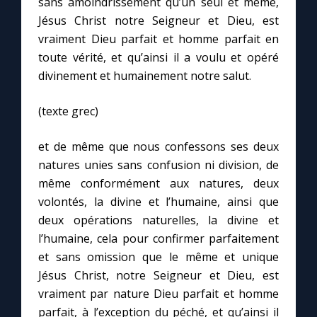
sans amoindrissement qu’un seul et même,
Jésus Christ notre Seigneur et Dieu, est
vraiment Dieu parfait et homme parfait en
Marie qui défait les nœuds
toute vérité, et qu’ainsi il a voulu et opéré
divinement et humainement notre salut.
Me consacrer à Jésus par Marie
(texte grec)
Mes intentions de prière
et de même que nous confessons ses deux
Une Minute avec Marie
natures unies sans confusion ni division, de
même conformément aux natures, deux
Une neuvaine
volontés, la divine et l’humaine, ainsi que
deux opérations naturelles, la divine et
l’humaine, cela pour confirmer parfaitement
◼︎
À la une
et sans omission que le même et unique
Jésus Christ, notre Seigneur et Dieu, est
1000 Raisons de Croire
vraiment par nature Dieu parfait et homme
parfait, à l’exception du péché, et qu’ainsi il