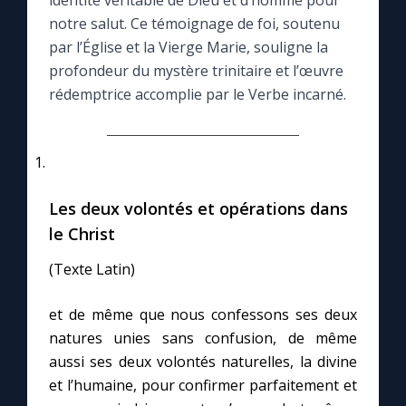
identité véritable de Dieu et d’homme pour
notre salut. Ce témoignage de foi, soutenu
Le compte Tiktok
par l’Église et la Vierge Marie, souligne la
profondeur du mystère trinitaire et l’œuvre
rédemptrice accomplie par le Verbe incarné.
Le magazine
Le site internet
Questions-réponses
Les deux volontés et opérations dans
le Christ
◼︎
Prier au quotidien
(Texte Latin)
Avec Thérèse de Lisieux
et de même que nous confessons ses deux
natures unies sans confusion, de même
L'Évangile chaque jour
aussi ses deux volontés naturelles, la divine
et l’humaine, pour confirmer parfaitement et
Les premiers samedis du mois