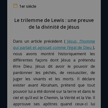
1er siècle
Le compte Tiktok
Le trilemme de Lewis : une preuve
Le magazine
de la divinité de Jésus
Le site internet
Dans un article précédent (
Jésus, l’homme
qui parlait et agissait comme l’égal de Dieu
),
Questions-réponses
nous avons montré historiquement les
différentes façons dont Jésus a prétendu
être Dieu. Jésus dit avoir le pouvoir de
◼︎
Prier au quotidien
pardonner les péchés, de ressusciter, de
juger les vivants et les morts. Il déclare
Avec Thérèse de Lisieux
exister avant Abraham, prétend que tout
pouvoir lui a été donné sur la terre et dans le
L'Évangile chaque jour
ciel et qu’il est le Chemin, la Vérité et la Vie. Il
approuve ses apôtres quand ceux-ci lui
Les premiers samedis du mois