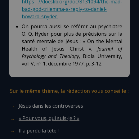
https ://docslib.org/doc/8131094/the-mad-
bad-god-trilemma-a-reply-to-daniel-
howard-snyder
.
On pourra aussi se référer au psychiatre
O. Q. Hyder pour plus de précisions sur la
santé mentale de Jésus : « On the Mental
Health of Jesus Christ »,
Journal of
Psychology and Theology
, Biola University,
vol. V, n° 1, décembre 1977, p. 3-12.
Sur le même thème, la rédaction vous conseille :
Jésus dans les controverses
« Pour vous, qui suis-je ? »
Il a perdu la tête !