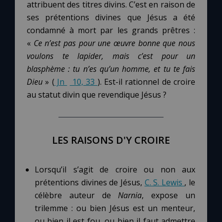
attribuent des titres divins. C’est en raison de
ses prétentions divines que Jésus a été
Marie qui défait les nœuds
condamné à mort par les grands prêtres :
«
Ce n’est pas pour une œuvre bonne que nous
Me consacrer à Jésus par Marie
voulons te lapider, mais c’est pour un
blasphème
: tu n’es qu’un homme, et tu te fais
Dieu
» (
Jn
10, 33
). Est-il rationnel de croire
Mes intentions de prière
au statut divin que revendique Jésus ?
Une Minute avec Marie
LES RAISONS D'Y CROIRE
Une neuvaine
Lorsqu’il s’agit de croire ou non aux
◼︎
À la une
prétentions divines de Jésus,
C. S. Lewis
, le
célèbre auteur de
Narnia
, expose un
1000 Raisons de Croire
trilemme : ou bien Jésus est un menteur,
ou bien il est fou, ou bien il faut admettre