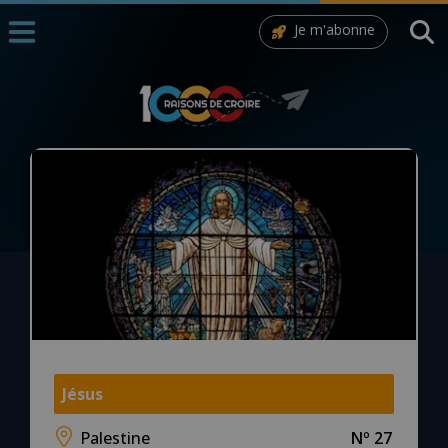
Je m'abonne
Accueil
La Messe
Aujourd'hui
Nous souten
◼︎
1000 Raisons de Croire
L'actualité de la semaine
La chaîne Youtube
La newsletter
Jésus
Palestine
Nº 27
La vidéo de la semaine