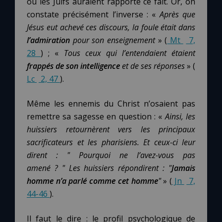
ou les Juifs auraient rapporté ce fait. Or, on
constate précisément l’inverse : «
Après que
Jésus eut achevé ces discours, la foule était dans
l’admiration
pour son enseignement
» (
Mt
7,
28
) ; «
Tous ceux qui l’entendaient étaient
frappés de son intelligence
et de ses réponses
» (
Lc
2, 47
).
Même les ennemis du Christ n’osaient pas
remettre sa sagesse en question : «
Ainsi, les
huissiers retournèrent vers les principaux
sacrificateurs et les pharisiens. Et ceux-ci leur
dirent
: " Pourquoi ne l’avez-vous pas
amené
? " Les huissiers répondirent
: "
Jamais
homme n’a parlé comme cet homme
"
» (
Jn
7,
44-46
).
Il faut le dire : le profil psychologique de