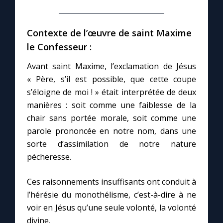
Marie qui défait les nœuds
Contexte de l’œuvre de saint Maxime
le Confesseur :
Me consacrer à Jésus par Marie
Avant saint Maxime, l’exclamation de Jésus
« Père, s’il est possible, que cette coupe
Mes intentions de prière
s’éloigne de moi ! » était interprétée de deux
manières : soit comme une faiblesse de la
Une Minute avec Marie
chair sans portée morale, soit comme une
parole prononcée en notre nom, dans une
Une neuvaine
sorte d’assimilation de notre nature
pécheresse.
◼︎
À la une
Ces raisonnements insuffisants ont conduit à
l’hérésie du monothélisme, c’est-à-dire à ne
1000 Raisons de Croire
voir en Jésus qu’une seule volonté, la volonté
divine.