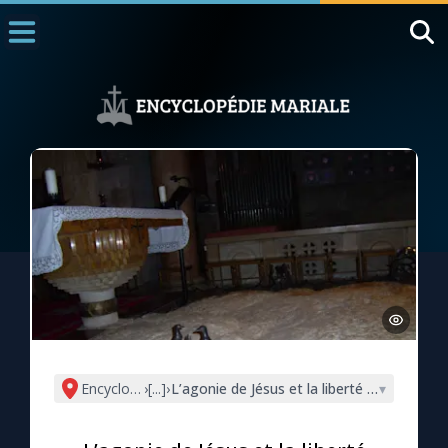
Accueil
La Messe
Aujourd'hui
Nous souten
◼︎
1000 Raisons de Croire
L'actualité de la semaine
La chaîne Youtube
La newsletter
Encyclopédie mariale
›
[...]
›
L’agonie de Jésus et la liberté humaine (
▾
La vidéo de la semaine