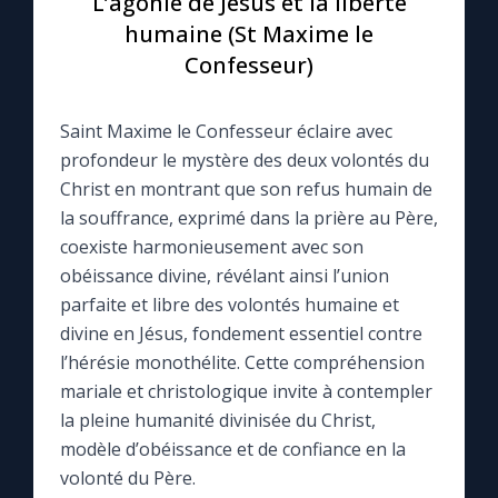
L’agonie de Jésus et la liberté
humaine (St Maxime le
Le compte Tiktok
Confesseur)
Le magazine
Saint Maxime le Confesseur éclaire avec
profondeur le mystère des deux volontés du
Le site internet
Christ en montrant que son refus humain de
la souffrance, exprimé dans la prière au Père,
Questions-réponses
coexiste harmonieusement avec son
obéissance divine, révélant ainsi l’union
parfaite et libre des volontés humaine et
◼︎
Prier au quotidien
divine en Jésus, fondement essentiel contre
l’hérésie monothélite. Cette compréhension
Avec Thérèse de Lisieux
mariale et christologique invite à contempler
la pleine humanité divinisée du Christ,
L'Évangile chaque jour
modèle d’obéissance et de confiance en la
volonté du Père.
Les premiers samedis du mois