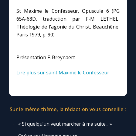
St Maxime le Confesseur, Opuscule 6 (PG
65A-68D, traduction par F-M LETHEL,
Théologie de l’agonie du Christ, Beauchêne,
Paris 1979, p. 90)
Présentation F. Breynaert
Lire plus sur saint Maxime le Confesseur
Sur le même thème, la rédaction vous conseille :
« Si quelqu’un veut marcher à ma suite... »