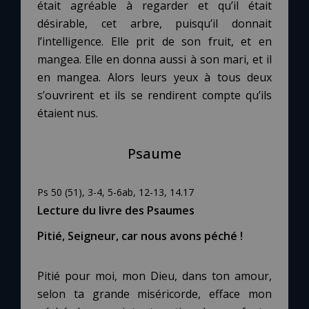
Chapelet pour le monde
était agréable à regarder et qu’il était
désirable, cet arbre, puisqu’il donnait
l’intelligence. Elle prit de son fruit, et en
Contact
mangea. Elle en donna aussi à son mari, et il
en mangea. Alors leurs yeux à tous deux
Faire un don
s’ouvrirent et ils se rendirent compte qu’ils
étaient nus.
Marie de Nazareth
Psaume
Ps 50 (51), 3-4, 5-6ab, 12-13, 14.17
Lecture du livre des Psaumes
Pitié, Seigneur, car nous avons péché !
Pitié pour moi, mon Dieu, dans ton amour,
selon ta grande miséricorde, efface mon