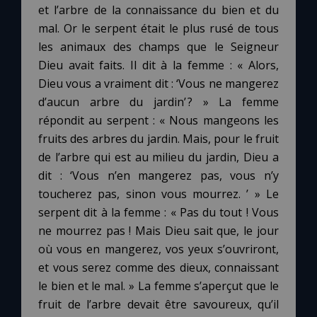
et l’arbre de la connaissance du bien et du
mal. Or le serpent était le plus rusé de tous
Marie qui défait les nœuds
les animaux des champs que le Seigneur
Dieu avait faits. Il dit à la femme : « Alors,
Me consacrer à Jésus par Marie
Dieu vous a vraiment dit : ‘Vous ne mangerez
d’aucun arbre du jardin’ ? » La femme
répondit au serpent : « Nous mangeons les
Mes intentions de prière
fruits des arbres du jardin. Mais, pour le fruit
de l’arbre qui est au milieu du jardin, Dieu a
Une Minute avec Marie
dit : ‘Vous n’en mangerez pas, vous n’y
toucherez pas, sinon vous mourrez. ’ » Le
Une neuvaine
serpent dit à la femme : « Pas du tout ! Vous
ne mourrez pas ! Mais Dieu sait que, le jour
où vous en mangerez, vos yeux s’ouvriront,
◼︎
À la une
et vous serez comme des dieux, connaissant
1000 Raisons de Croire
le bien et le mal. » La femme s’aperçut que le
fruit de l’arbre devait être savoureux, qu’il