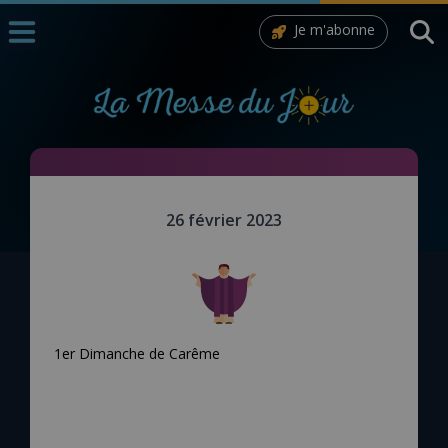
Je m'abonne
Accueil
La Messe
Aujourd'hui
Nous souten
Notre travail de conversion : avec Jésus, devenir fils de Dieu
26 février 2023
◼︎
1000 Raisons de Croire
L'actualité de la semaine
La chaîne Youtube
1er Dimanche de Carême
La newsletter
La vidéo de la semaine