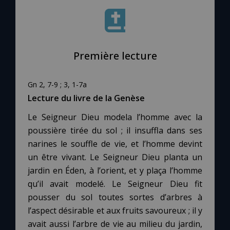
Le compte Tiktok
Première lecture
Le magazine
Le site internet
Gn 2, 7-9 ; 3, 1-7a
Lecture du livre de la Genèse
Questions-réponses
Le Seigneur Dieu modela l’homme avec la
poussière tirée du sol ; il insuffla dans ses
narines le souffle de vie, et l’homme devint
◼︎
Prier au quotidien
un être vivant. Le Seigneur Dieu planta un
jardin en Éden, à l’orient, et y plaça l’homme
Avec Thérèse de Lisieux
qu’il avait modelé. Le Seigneur Dieu fit
pousser du sol toutes sortes d’arbres à
L'Évangile chaque jour
l’aspect désirable et aux fruits savoureux ; il y
avait aussi l’arbre de vie au milieu du jardin,
Les premiers samedis du mois