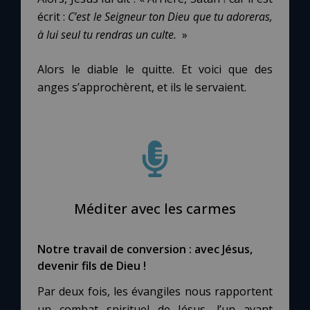
écrit :
C’est le Seigneur ton Dieu que tu adoreras,
à lui seul tu rendras un culte.
»
Alors le diable le quitte. Et voici que des
anges s’approchèrent, et ils le servaient.
Méditer avec les carmes
C
Notre travail de conversion : avec Jésus,
devenir fils de Dieu !
Par deux fois, les évangiles nous rapportent
un combat spirituel de Jésus, l’un avant