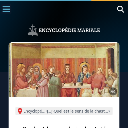
Accueil
La Messe
Aujourd'hui
Nous souten
◼︎
1000 Raisons de Croire
L'actualité de la semaine
La chaîne Youtube
La newsletter
Encyclopédie mariale
›
[...]
›
Quel est le sens de la chasteté pour un
▾
La vidéo de la semaine