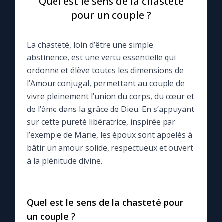
Quel est le sens de la chasteté
pour un couple ?
Le compte Tiktok
La chasteté, loin d’être une simple
Le magazine
abstinence, est une vertu essentielle qui
ordonne et élève toutes les dimensions de
Le site internet
l’Amour conjugal, permettant au couple de
vivre pleinement l’union du corps, du cœur et
Questions-réponses
de l’âme dans la grâce de Dieu. En s’appuyant
sur cette pureté libératrice, inspirée par
l’exemple de Marie, les époux sont appelés à
◼︎
Prier au quotidien
bâtir un amour solide, respectueux et ouvert
à la plénitude divine.
Avec Thérèse de Lisieux
L'Évangile chaque jour
Quel est le sens de la chasteté pour
un couple ?
Les premiers samedis du mois