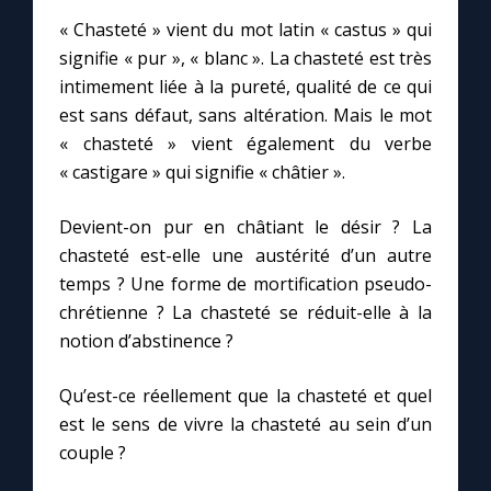
« Chasteté » vient du mot latin « castus » qui
signifie « pur », « blanc ». La chasteté est très
Marie qui défait les nœuds
intimement liée à la pureté, qualité de ce qui
est sans défaut, sans altération. Mais le mot
Me consacrer à Jésus par Marie
« chasteté » vient également du verbe
« castigare » qui signifie « châtier ».
Mes intentions de prière
Devient-on pur en châtiant le désir ? La
Une Minute avec Marie
chasteté est-elle une austérité d’un autre
temps ? Une forme de mortification pseudo-
Une neuvaine
chrétienne ? La chasteté se réduit-elle à la
notion d’abstinence ?
◼︎
À la une
Qu’est-ce réellement que la chasteté et quel
est le sens de vivre la chasteté au sein d’un
1000 Raisons de Croire
couple ?