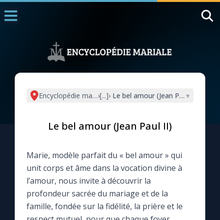
Accueil
La Messe
Aujourd'hui
Nous souten
Encyclopédie mariale
›
[...]
›
Le bel amour (Jean Paul II)
▾
◼︎
1000 Raisons de Croire
Le bel amour (Jean Paul II)
L'actualité de la semaine
Marie, modèle parfait du « bel amour » qui
La chaîne Youtube
unit corps et âme dans la vocation divine à
l’amour, nous invite à découvrir la
La newsletter
profondeur sacrée du mariage et de la
famille, fondée sur la fidélité, la prière et le
La vidéo de la semaine
respect mutuel, pour que chaque foyer