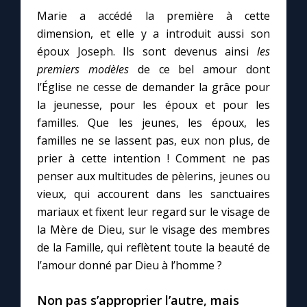
Marie a accédé la première à cette
dimension, et elle y a introduit aussi son
Marie qui défait les nœuds
époux Joseph. Ils sont devenus ainsi
les
premiers modèles
de ce bel amour dont
Me consacrer à Jésus par Marie
l’Église ne cesse de demander la grâce pour
la jeunesse, pour les époux et pour les
Mes intentions de prière
familles. Que les jeunes, les époux, les
familles ne se lassent pas, eux non plus, de
Une Minute avec Marie
prier à cette intention ! Comment ne pas
penser aux multitudes de pèlerins, jeunes ou
vieux, qui accourent dans les sanctuaires
Une neuvaine
mariaux et fixent leur regard sur le visage de
la Mère de Dieu, sur le visage des membres
◼︎
À la une
de la Famille, qui reflètent toute la beauté de
l’amour donné par Dieu à l’homme ?
1000 Raisons de Croire
Non pas s’approprier l’autre, mais