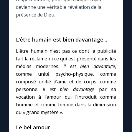
devienne une véritable révélation de la
Le compte Tiktok
présence de Dieu.
Le magazine
L’être humain est bien davantage...
Le site internet
L’être humain n’est pas ce dont la publicité
fait la réclame ni ce qui est présenté dans les
Questions-réponses
médias modernes.
Il est bien davantage
,
comme unité psycho-physique, comme
composé unifié d’âme et de corps, comme
◼︎
Prier au quotidien
personne.
Il est bien davantage
par sa
vocation à l’amour qui l’introduit comme
Avec Thérèse de Lisieux
homme et comme femme dans la dimension
du « grand mystère ».
L'Évangile chaque jour
Le bel amour
Les premiers samedis du mois