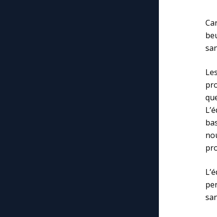
Ca
be
san
Le
pr
que
L’é
bas
nou
pr
L’é
per
san