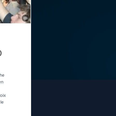
)
che
en
oix
le