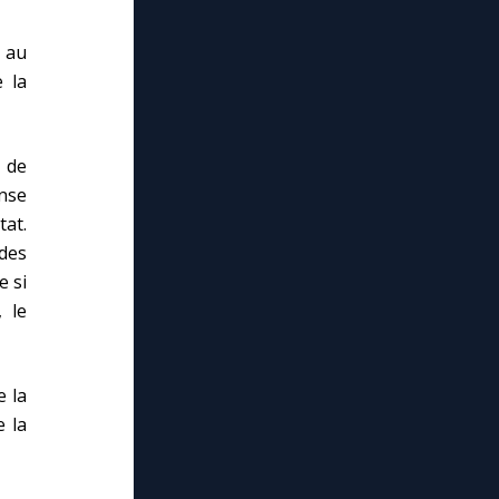
 au
 la
 de
nse
tat.
 des
e si
 le
e la
e la