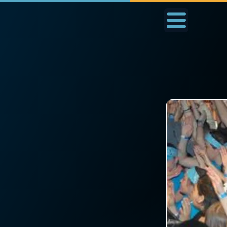
Accueil
La Messe
Aujourd'hui
Nous
◼︎
1000 Raisons de Croire
◼︎
Prier au quotidien
L'actualité de la
Avec Thérèse de Li
semaine
L'Évangile chaque j
La chaîne Youtube
Les premiers same
La newsletter
du mois