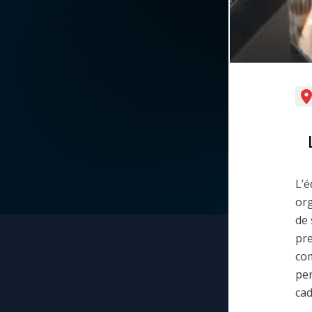
La vidéo de la semaine
Marie qui défait les
nœuds
Le compte Tiktok
Me consacrer à Jé
par Marie
Le magazine
Mes intentions de
Le site internet
prière
Questions-réponses
L’é
Une Minute avec M
org
de 
Une neuvaine
pre
com
per
cad