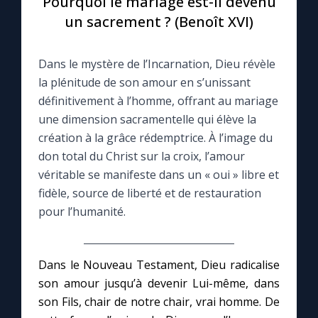
Pourquoi le mariage est-il devenu
un sacrement ? (Benoît XVI)
Le compte Tiktok
Dans le mystère de l’Incarnation, Dieu révèle
Le magazine
la plénitude de son amour en s’unissant
définitivement à l’homme, offrant au mariage
Le site internet
une dimension sacramentelle qui élève la
création à la grâce rédemptrice. À l’image du
Questions-réponses
don total du Christ sur la croix, l’amour
véritable se manifeste dans un « oui » libre et
fidèle, source de liberté et de restauration
◼︎
Prier au quotidien
pour l’humanité.
Avec Thérèse de Lisieux
Dans le Nouveau Testament, Dieu radicalise
L'Évangile chaque jour
son amour jusqu’à devenir Lui-même, dans
son Fils, chair de notre chair, vrai homme. De
Les premiers samedis du mois