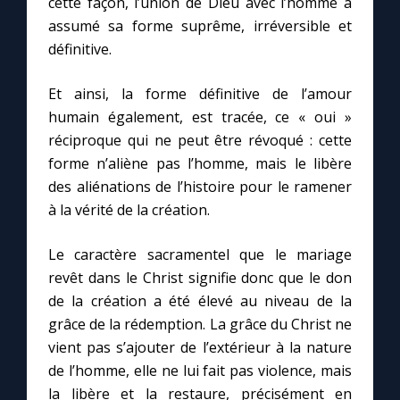
cette façon, l’union de Dieu avec l’homme a
assumé sa forme suprême, irréversible et
définitive.
Marie qui défait les nœuds
Et ainsi, la forme définitive de l’amour
Me consacrer à Jésus par Marie
humain également, est tracée, ce « oui »
réciproque qui ne peut être révoqué : cette
Mes intentions de prière
forme n’aliène pas l’homme, mais le libère
des aliénations de l’histoire pour le ramener
Une Minute avec Marie
à la vérité de la création.
Une neuvaine
Le caractère sacramentel que le mariage
revêt dans le Christ signifie donc que le don
de la création a été élevé au niveau de la
◼︎
À la une
grâce de la rédemption. La grâce du Christ ne
vient pas s’ajouter de l’extérieur à la nature
1000 Raisons de Croire
de l’homme, elle ne lui fait pas violence, mais
la libère et la restaure, précisément en