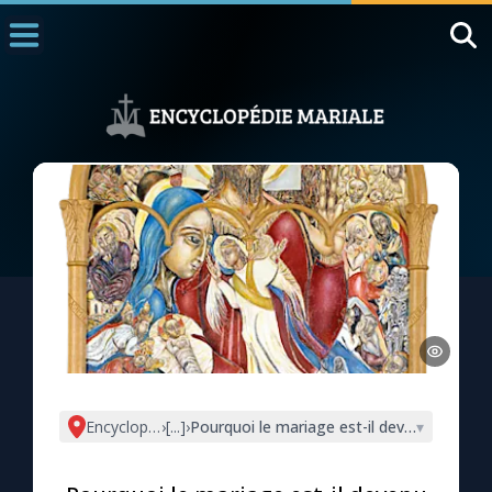
Accueil
La Messe
Aujourd'hui
Nous souten
◼︎
1000 Raisons de Croire
L'actualité de la semaine
La chaîne Youtube
La newsletter
Encyclopédie mariale
›
[...]
›
Pourquoi le mariage est-il devenu un sacr
▾
La vidéo de la semaine