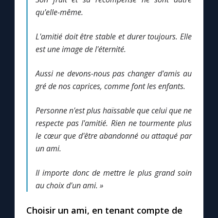
qu'elle-même.
Marie qui défait les nœuds
L'amitié doit être stable et durer toujours. Elle
est une image de l'éternité.
Me consacrer à Jésus par Marie
Aussi ne devons-nous pas changer d'amis au
Mes intentions de prière
gré de nos caprices, comme font les enfants.
Une Minute avec Marie
Personne n'est plus haïssable que celui que ne
respecte pas l'amitié. Rien ne tourmente plus
le cœur que d'être abandonné ou attaqué par
Une neuvaine
un ami.
Il importe donc de mettre le plus grand soin
◼︎
À la une
au choix d'un ami. »
1000 Raisons de Croire
Choisir un ami, en tenant compte de