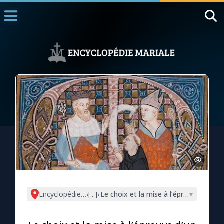
Accueil
La Messe
Aujourd'hui
Nous souten
◼︎
1000 Raisons de Croire
L'actualité de la semaine
La chaîne Youtube
La newsletter
Encyclopédie mariale
›
[...]
›
Le choix et la mise à l’épreuve d’un a
▾
La vidéo de la semaine