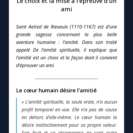
Le choix et la mise à l’épreuve d’un
ami
Le compte Tiktok
Saint Aelred de Rievaulx (1110-1167) est d’une
Le magazine
grande sagesse concernant la plus belle
aventure humaine : l’amitié. Dans son traité
Le site internet
appelé De l’amitié spirituelle, il explique que
l’amitié est un choix et la façon dont il convient
Questions-réponses
d’éprouver un ami.
◼︎
Prier au quotidien
Le cœur humain désire l'amitié
Avec Thérèse de Lisieux
« L'amitié spirituelle, la seule vraie, n'a aucun
profit temporel en vue. Elle n'a pas de cause
L'Évangile chaque jour
en dehors d'elle-même. Le cœur humain la
désire instinctivement pour sa propre valeur.
Les premiers samedis du mois
Son fruit et sa récompense ne sont autre