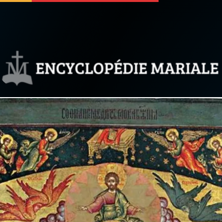
 soutenir
À propos
Facebook
Infos légales
◼︎
À la une
sieux
1000 Raisons de Croire
our
Chapelet pour le monde
dis
Contact