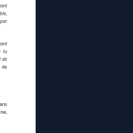
yant
le,
 par
vant
e tu
é de
n de
dans
ne,