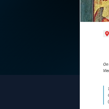
La vidéo de la semaine
Marie qui défait les
nœuds
Le compte Tiktok
Me consacrer à Jé
par Marie
Le magazine
Mes intentions de
Le site internet
prière
Questions-réponses
On 
Une Minute avec M
Vie
Une neuvaine