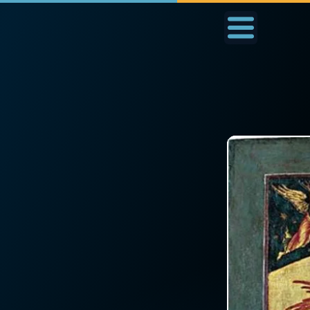
Accueil
La Messe
Aujourd'hui
Nous
◼︎
1000 Raisons de Croire
◼︎
Prier au quotidien
L'actualité de la
Avec Thérèse de Li
semaine
L'Évangile chaque j
La chaîne Youtube
Les premiers same
La newsletter
du mois