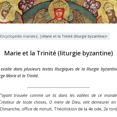
Faire un don
Marie de Nazareth
sus
Encyclopédie mariale
›
[...]
›
Marie et la Trinité (liturgie byzantine)
▾
Marie et la Trinité (liturgie byzantine)
exalte dans plusieurs textes liturgiques de la liturgie byzantin
arie
rge Marie et la Trinité.
T’ayant trouvée comme un lis dans les vallées de ce monde
Créateur de toute choses, O mère de Dieu, vint demeurer en 
(Dimanche, office de minuit, Théotokion de la 4e ode, 2e ton