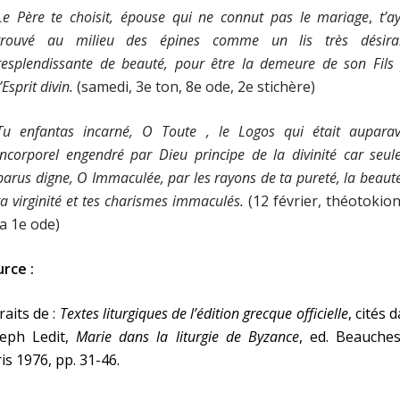
Le Père te choisit, épouse qui ne connut pas le
mariage
,
t’a
trouvé au milieu des épines comme un lis très désirab
resplendissante de beauté, pour être la demeure de son Fils
l’Esprit divin.
(samedi, 3e ton, 8e ode, 2e stichère)
Tu enfantas incarné, O Toute , le Logos qui était aupara
incorporel engendré par Dieu principe de la divinité car seul
parus digne, O Immaculée, par les rayons de ta pureté, la beaut
ta virginité et tes charismes immaculés.
(12 février, théotokio
la 1e ode)
rce :
raits de :
Textes liturgiques de l’édition grecque officielle
, cités 
seph Ledit,
Marie dans la liturgie de
Byzance
, ed. Beauches
is 1976, pp. 31-46.