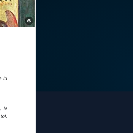
e la
, le
toi.
)