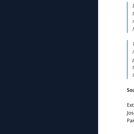
Sou
Ext
Jo
Par