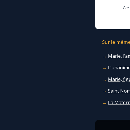
Par
Sur le même 
Marie, l’a
L’unanime
Marie, fig
Saint Nom
La Matern