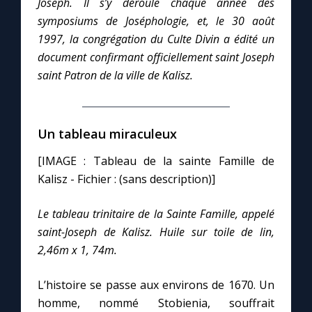
Joseph. Il s’y déroule chaque année des
symposiums de Joséphologie, et, le 30 août
Marie qui défait les nœuds
1997, la congrégation du Culte Divin a édité un
document confirmant officiellement saint Joseph
saint Patron de la ville de Kalisz.
Me consacrer à Jésus par Marie
Mes intentions de prière
Un tableau miraculeux
Une Minute avec Marie
[IMAGE : Tableau de la sainte Famille de
Kalisz - Fichier : (sans description)]
Une neuvaine
Le tableau trinitaire de la Sainte Famille, appelé
saint-Joseph de Kalisz.
Huile
sur toile de lin,
◼︎
À la une
2,46m x 1, 74m.
1000 Raisons de Croire
L’histoire se passe aux environs de 1670. Un
homme, nommé Stobienia, souffrait