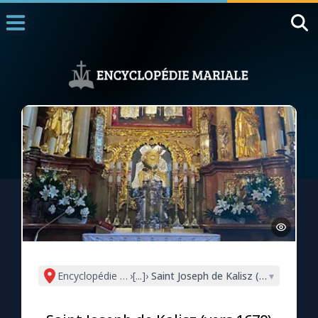
Accueil
La Messe
Aujourd'hui
Nous souten
◼︎
1000 Raisons de Croire
L'actualité de la semaine
La chaîne Youtube
La newsletter
Encyclopédie mariale
›
[...]
›
Saint Joseph de Kalisz (vers 1670)
▾
La vidéo de la semaine