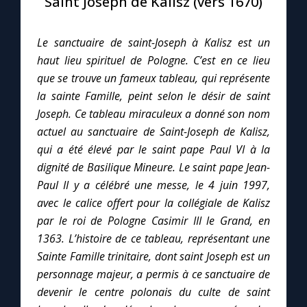
Saint Joseph de Kalisz (vers 1670)
Le compte Tiktok
Le sanctuaire de saint-Joseph à Kalisz est un
haut lieu spirituel de Pologne. C’est en ce lieu
Le magazine
que se trouve un fameux tableau, qui représente
la sainte Famille, peint selon le désir de saint
Le site internet
Joseph. Ce tableau miraculeux a donné son nom
actuel au sanctuaire de Saint-Joseph de Kalisz,
qui a été élevé par le saint pape Paul VI à la
Questions-réponses
dignité de Basilique Mineure. Le saint pape Jean-
Paul II y a célébré une messe, le 4 juin 1997,
◼︎
Prier au quotidien
avec le calice offert pour la collégiale de Kalisz
par le roi de Pologne Casimir III le Grand, en
Avec Thérèse de Lisieux
1363. L’histoire de ce tableau, représentant une
Sainte Famille trinitaire, dont saint Joseph est un
L'Évangile chaque jour
personnage majeur, a permis à ce sanctuaire de
devenir le centre polonais du culte de saint
Les premiers samedis du mois