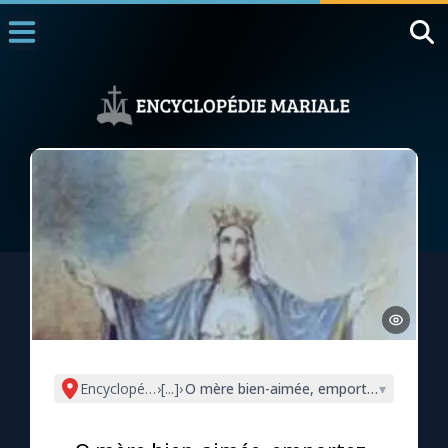
Accueil
La Messe
Aujourd'hui
Nous souten
◼︎
1000 Raisons de Croire
L'actualité de la semaine
La chaîne Youtube
La newsletter
Encyclopédie mariale
›
[...]
›
O mère bien-aimée, emportez-nous vers l
▾
La vidéo de la semaine