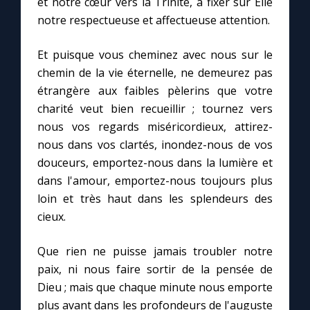
et notre cœur vers la Trinité, à fixer sur Elle
notre respectueuse et affectueuse attention.
Marie qui défait les nœuds
Et puisque vous cheminez avec nous sur le
chemin de la vie éternelle, ne demeurez pas
Me consacrer à Jésus par Marie
étrangère aux faibles pèlerins que votre
charité veut bien recueillir ; tournez vers
Mes intentions de prière
nous vos regards miséricordieux, attirez-
nous dans vos clartés, inondez-nous de vos
Une Minute avec Marie
douceurs, emportez-nous dans la lumière et
dans l'amour, emportez-nous toujours plus
Une neuvaine
loin et très haut dans les splendeurs des
cieux.
◼︎
À la une
Que rien ne puisse jamais troubler notre
paix, ni nous faire sortir de la pensée de
1000 Raisons de Croire
Dieu ; mais que chaque minute nous emporte
plus avant dans les profondeurs de l'auguste