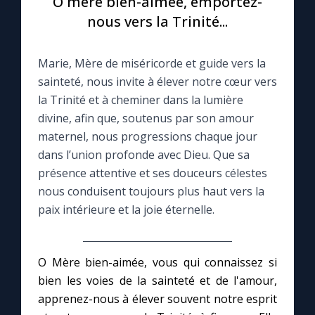
O mère bien-aimée, emportez-
nous vers la Trinité...
Le compte Tiktok
Marie, Mère de miséricorde et guide vers la
Le magazine
sainteté, nous invite à élever notre cœur vers
la Trinité et à cheminer dans la lumière
Le site internet
divine, afin que, soutenus par son amour
maternel, nous progressions chaque jour
Questions-réponses
dans l’union profonde avec Dieu. Que sa
présence attentive et ses douceurs célestes
nous conduisent toujours plus haut vers la
◼︎
Prier au quotidien
paix intérieure et la joie éternelle.
Avec Thérèse de Lisieux
O Mère bien-aimée, vous qui connaissez si
L'Évangile chaque jour
bien les voies de la sainteté et de l'amour,
apprenez-nous à élever souvent notre esprit
Les premiers samedis du mois