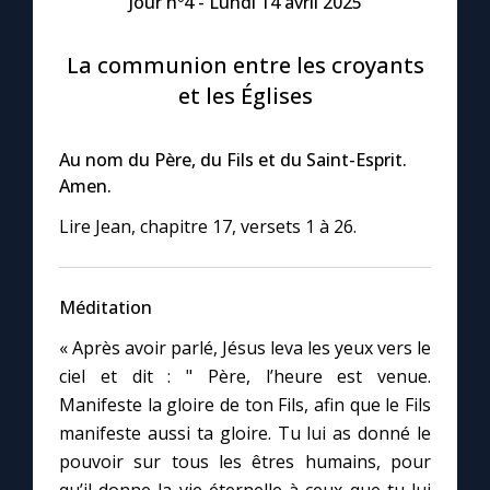
Jour nº4 - Lundi 14 avril 2025
Le compte Tiktok
La communion entre les croyants
et les Églises
Le magazine
Au nom du Père, du Fils et du Saint-Esprit.
Le site internet
Amen.
Lire Jean, chapitre 17, versets 1 à 26.
Questions-réponses
Méditation
◼︎
Prier au quotidien
« Après avoir parlé, Jésus leva les yeux vers le
Avec Thérèse de Lisieux
ciel et dit : " Père, l’heure est venue.
Manifeste la gloire de ton Fils, afin que le Fils
L'Évangile chaque jour
manifeste aussi ta gloire. Tu lui as donné le
pouvoir sur tous les êtres humains, pour
Les premiers samedis du mois