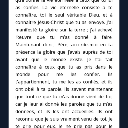
qu’il donne la vie éternelle à ceux que tu lui
as confiés. La vie éternelle consiste à te
connaître, toi le seul véritable Dieu, et à
Marie qui défait les nœuds
connaître Jésus-Christ que tu as envoyé. J’ai
manifesté ta gloire sur la terre ; j’ai achevé
Me consacrer à Jésus par Marie
l’œuvre que tu m’as donné à faire.
Maintenant donc, Père, accorde-moi en ta
Mes intentions de prière
présence la gloire que j’avais auprès de toi
avant que le monde existe. Je t’ai fait
Une Minute avec Marie
connaître à ceux que tu as pris dans le
monde pour me les confier. Ils
Une neuvaine
t’appartiennent, tu me les as confiés, et ils
ont obéi à ta parole. Ils savent maintenant
que tout ce que tu m’as donné vient de toi,
◼︎
À la une
car je leur ai donné les paroles que tu m’as
données, et ils les ont accueillies. Ils ont
1000 Raisons de Croire
reconnu que je suis vraiment venu de toi. Je
te prie pour eux. Je ne prie pas pour le