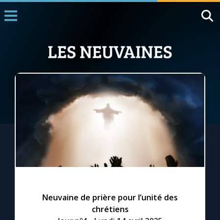
Accueil
La Messe
Aujourd'hui
Nous souten
◼︎
1000 Raisons de Croire
L'actualité de la semaine
La chaîne Youtube
La newsletter
Neuvaine de prière pour l’unité des
chrétiens
La vidéo de la semaine