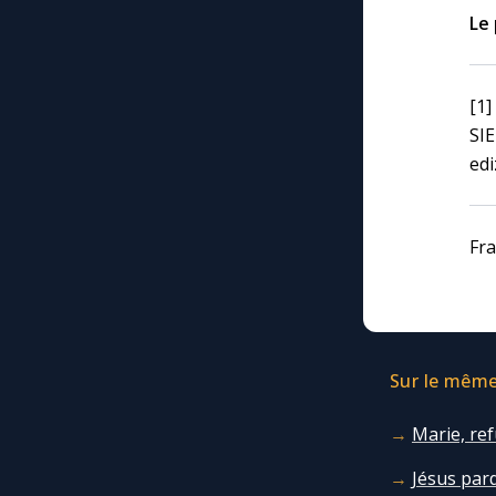
Le 
[1
SIE
edi
Fra
Sur le même 
Marie, re
Jésus par