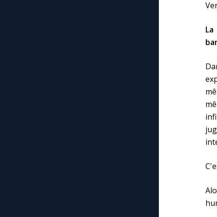
Ver
La
bar
Da
exp
mê
mê
inf
ju
int
C'e
Alo
hum