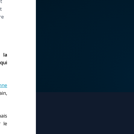
t
t
re
 la
qui
nne
ain,
ais
 le