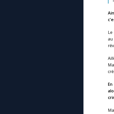
Ai
c'e
Le 
au
rév
Ai
Ma
cré
En 
al
cri
Mar