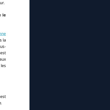
ur.
 le
nne
s la
us-
est
faux
les
 est
e.