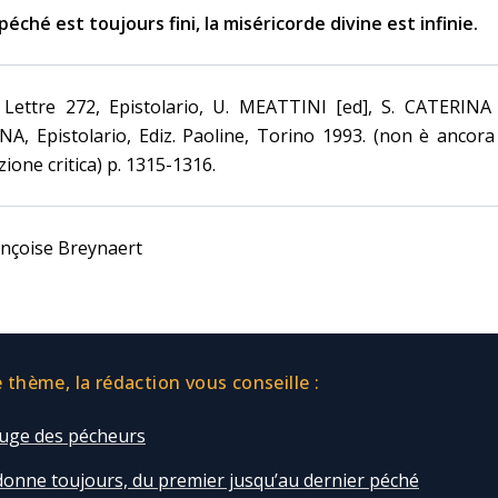
péché est toujours fini, la miséricorde divine est infinie.
] Lettre 272, Epistolario, U. MEATTINI [ed], S. CATERINA
NA, Epistolario, Ediz. Paoline, Torino 1993. (non è ancor
zione critica) p. 1315-1316.
nçoise Breynaert
thème, la rédaction vous conseille :
fuge des pécheurs
donne toujours, du premier jusqu’au dernier péché