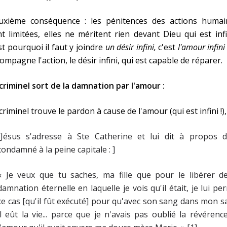
uxième conséquence : les pénitences des actions humai
t limitées, elles ne méritent rien devant Dieu qui est infi
st pourquoi il faut y joindre
un désir infini,
c'est
l'amour infini
ompagne l'action, le désir infini, qui est capable de réparer.
criminel sort de la damnation par l'amour :
criminel trouve le pardon à cause de l'amour (qui est infini !),
[Jésus s'adresse à Ste Catherine et lui dit à propos d
condamné à la peine capitale : ]
« Je veux que tu saches, ma fille que pour le libérer de
damnation éternelle en laquelle je vois qu'il était, je lui pe
ce cas [qu'il fût exécuté] pour qu'avec son sang dans mon 
il eût la vie... parce que je n'avais pas oublié la révérenc