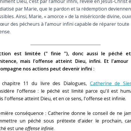
iniment Dieu, c’est par l’amour infini, révélé en Jésus-Christ e
Faire un don
iatisé par Marie, que le pardon et la rédemption deviennen
sibles. Ainsi, Marie, « amorce » de la miséricorde divine, ouv
Marie de Nazareth
cœur des pécheurs à l’amour infini capable de réparer toute
ense.
sus
action est limitée (" finie "), donc aussi le péché et
itence, mais l'offense atteint Dieu, infini. Et l'amour 
ompagne nos actions peut devenir infini :
arie
 chapitre 11 du livre des Dialogues,
Catherine de Sie
sidère l'offense : le péché est limité parce qu'il est hum
s l'offense atteint Dieu, et en ce sens, l'offense est infinie.
mière conséquence : Catherine donne le conseil de ne jam
mmettre un péché sous prétexte d'aider le prochain, car
ché est une
offense infinie
.