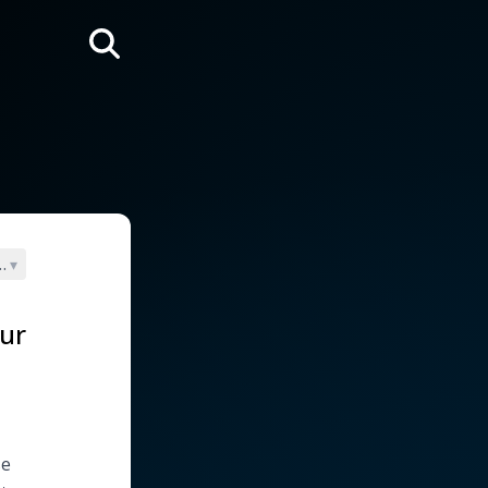
Rechercher
Catherine de Sienne 1347-1380)
▾
our
se