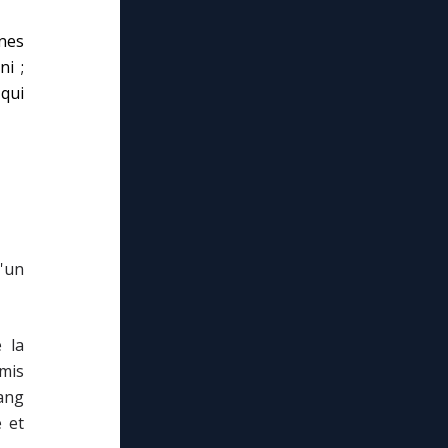
nes
ni ;
qui
'un
 la
rmis
sang
e et