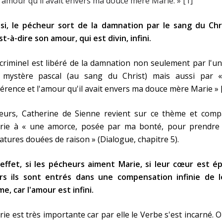
l'amour qu'il avait envers ma douce mère Marie. » [1]
nsi, le pécheur sort de la damnation par le sang du Chri
st-à-dire son amour, qui est divin, infini.
criminel est libéré de la damnation non seulement par l'u
 mystère pascal (au sang du Christ) mais aussi par «
érence et l'amour qu'il avait envers ma douce mère Marie » 
lleurs, Catherine de Sienne revient sur ce thème et comp
rie à « une amorce, posée par ma bonté, pour prendre 
atures douées de raison » (Dialogue, chapitre 5).
effet, si les pécheurs aiment Marie, si leur cœur est ép
ors ils sont entrés dans une compensation infinie de l
me, car l'amour est infini.
ie est très importante car par elle le Verbe s'est incarné. O