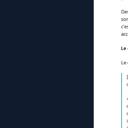
De
son
c'e
acc
Le 
Le 