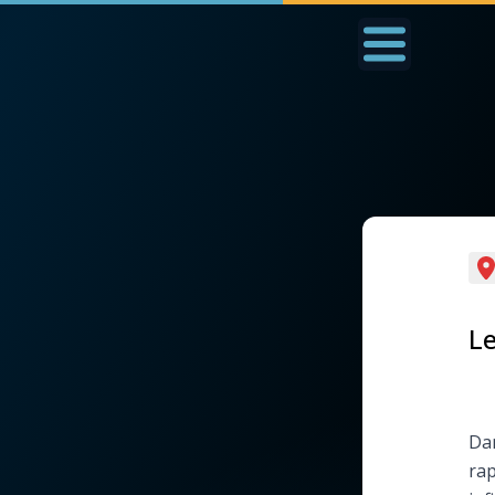
Accueil
La Messe
Aujourd'hui
Nous
◼︎
1000 Raisons de Croire
◼︎
Prier au quotidien
L'actualité de la
Avec Thérèse de Li
Le
semaine
L'Évangile chaque j
La chaîne Youtube
Dan
Les premiers same
rap
La newsletter
du mois