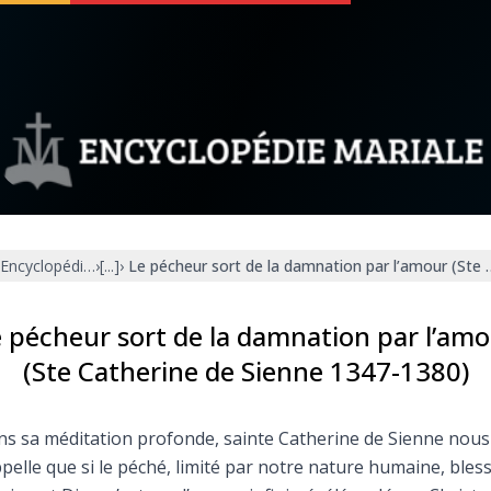
 soutenir
À propos
Facebook
Infos légales
Encyclopédie mariale
›
[...]
›
Le pécheur sort de la damnation par l’amour (Ste 
◼︎
À la une
sieux
1000 Raisons de Croire
 pécheur sort de la damnation par l’am
(Ste Catherine de Sienne 1347-1380)
our
Chapelet pour le monde
s sa méditation profonde, sainte Catherine de Sienne nous
dis
Contact
pelle que si le péché, limité par notre nature humaine, bles