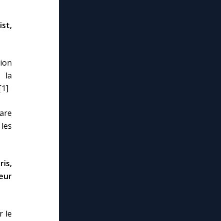
st,
nion
 la
[1]
are
les
ris,
eur
r le