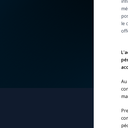
inf
méd
La vidéo de la semaine
Marie qui défait les
pos
nœuds
le 
Le compte Tiktok
off
Me consacrer à Jé
par Marie
Le magazine
L'
Mes intentions de
Le site internet
pén
prière
acc
Questions-réponses
Une Minute avec M
Au
con
Une neuvaine
mai
Pre
co
pé