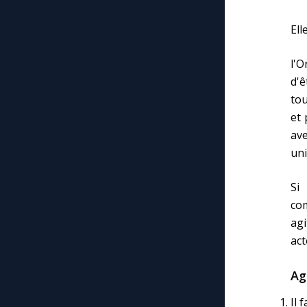
Ell
l'O
d'ê
tou
et 
ave
uni
Si
com
agi
act
Ag
Il 