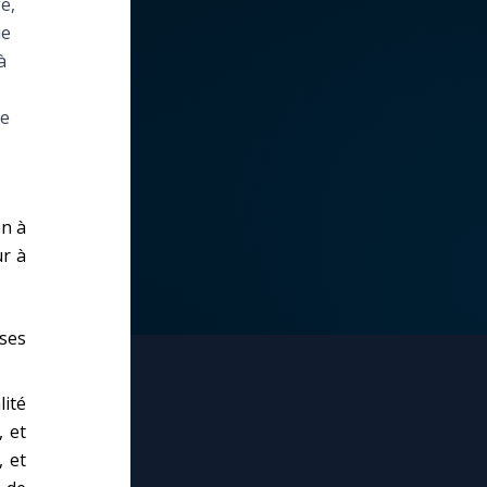
e,
ie
à
de
on à
ur à
oses
lité
, et
, et