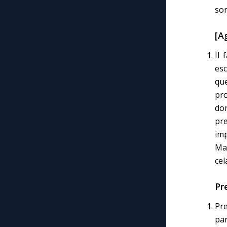
son
[A
Il 
esc
que
pro
don
pr
imp
Maî
cel
Pr
Pr
par