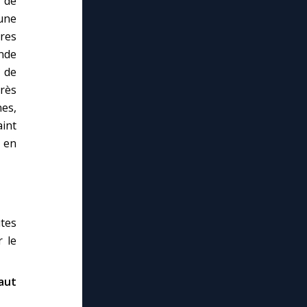
e de
 une
ères
nde
t de
rès
nes,
int
i en
utes
r le
aut