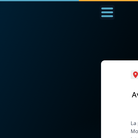
Accueil
La Messe
Aujourd'hui
Nous
◼︎
1000 Raisons de Croire
◼︎
Prier au quotidien
L'actualité de la
Avec Thérèse de Li
A
semaine
L'Évangile chaque j
La chaîne Youtube
La 
Les premiers same
Mon
La newsletter
du mois