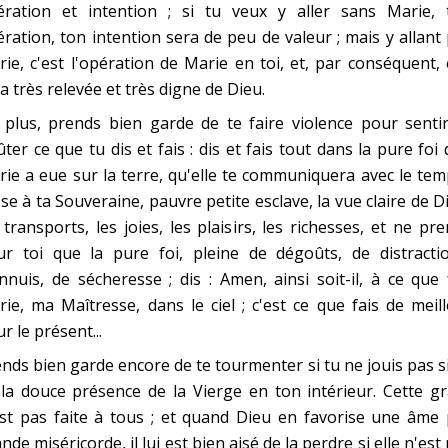
ération et intention ; si tu veux y aller sans Marie, 
ration, ton intention sera de peu de valeur ; mais y allant
ie, c'est l'opération de Marie en toi, et, par conséquent, 
a très relevée et très digne de Dieu.
plus, prends bien garde de te faire violence pour sentir
ter ce que tu dis et fais : dis et fais tout dans la pure foi
ie a eue sur la terre, qu'elle te communiquera avec le tem
sse à ta Souveraine, pauvre petite esclave, la vue claire de D
 transports, les joies, les plaisirs, les richesses, et ne pr
ur toi que la pure foi, pleine de dégoûts, de distractio
nnuis, de sécheresse ; dis : Amen, ainsi soit-il, à ce que 
ie, ma Maîtresse, dans le ciel ; c'est ce que fais de meil
r le présent...
nds bien garde encore de te tourmenter si tu ne jouis pas s
la douce présence de la Vierge en ton intérieur. Cette g
st pas faite à tous ; et quand Dieu en favorise une âme 
nde miséricorde, il lui est bien aisé de la perdre si elle n'est