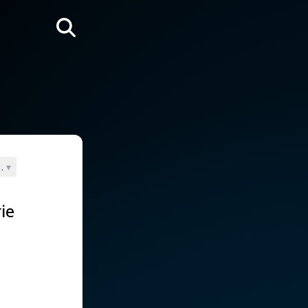
Rechercher
(Montfort)
▾
ie