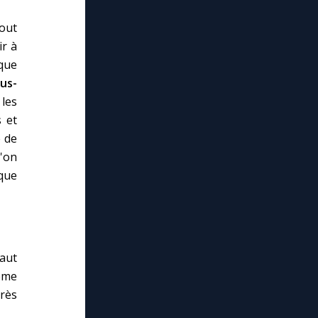
out
ir à
que
us-
les
s et
e de
u'on
que
aut
ême
rès