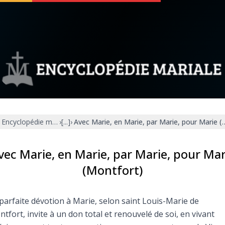
 soutenir
À propos
Facebook
Infos légales
Encyclopédie mariale
›
[...]
›
Avec Marie, en Marie, par Marie, pour Marie 
◼︎
À la une
sieux
1000 Raisons de Croire
vec Marie, en Marie, par Marie, pour Mar
(Montfort)
our
Chapelet pour le monde
parfaite dévotion à Marie, selon saint Louis-Marie de
dis
Contact
tfort, invite à un don total et renouvelé de soi, en vivant