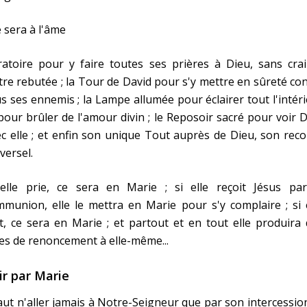
e sera à l'âme
ratoire pour y faire toutes ses prières à Dieu, sans cra
tre rebutée ; la Tour de David pour s'y mettre en sûreté co
s ses ennemis ; la Lampe allumée pour éclairer tout l'intér
pour brûler de l'amour divin ; le Reposoir sacré pour voir 
c elle ; et enfin son unique Tout auprès de Dieu, son rec
versel.
 elle prie, ce sera en Marie ; si elle reçoit Jésus par
munion, elle le mettra en Marie pour s'y complaire ; si 
t, ce sera en Marie ; et partout et en tout elle produira
es de renoncement à elle-même...
ir par Marie
faut n'aller jamais à Notre-Seigneur que par son intercessio