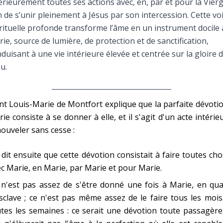
érieurement toutes ses actions avec, en, par et pour la Vierg
Faire un don
n de s’unir pleinement à Jésus par son intercession. Cette vo
rituelle profonde transforme l’âme en un instrument docile 
Marie de Nazareth
ie, source de lumière, de protection et de sanctification,
duisant à une vie intérieure élevée et centrée sur la gloire 
sus
u.
nt Louis-Marie de Montfort explique que la parfaite dévoti
ie consiste à se donner à elle, et il s'agit d'un acte intérie
ouveler sans cesse :
arie
i dit ensuite que cette dévotion consistait à faire toutes ch
c Marie, en Marie, par Marie et pour Marie.
n'est pas assez de s'être donné une fois à Marie, en qua
sclave ; ce n'est pas même assez de le faire tous les mois
tes les semaines : ce serait une dévotion toute passagère