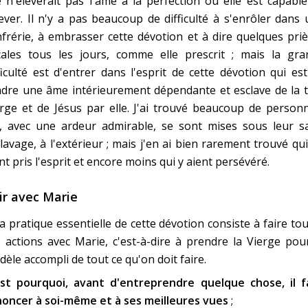
e n'élèverait pas l'âme à la perfection où elle est capabl
lever. Il n'y a pas beaucoup de difficulté à s'enrôler dans
frérie, à embrasser cette dévotion et à dire quelques pri
cales tous les jours, comme elle prescrit ; mais la gra
ficulté est d'entrer dans l'esprit de cette dévotion qui es
dre une âme intérieurement dépendante et esclave de la t
rge et de Jésus par elle. J'ai trouvé beaucoup de person
i, avec une ardeur admirable, se sont mises sous leur sa
lavage, à l'extérieur ; mais j'en ai bien rarement trouvé qu
nt pris l'esprit et encore moins qui y aient persévéré.
ir avec Marie
a pratique essentielle de cette dévotion consiste à faire to
 actions avec Marie, c'est-à-dire à prendre la Vierge pou
èle accompli de tout ce qu'on doit faire.
est pourquoi, avant d'entreprendre quelque chose, il f
noncer à soi-même et à ses meilleures vues
;