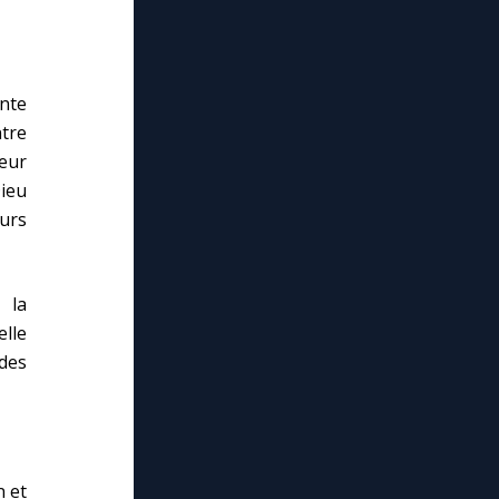
inte
ntre
ieur
Dieu
ours
 la
elle
 des
n et