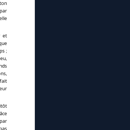
ton
 par
elle
 et
 que
ps ;
ieu,
ends
ns,
fait
leur
itôt
râce
par
 pas