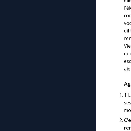
ell
l'é
con
vo
dif
ren
Vie
qu
esc
aie
Ag
1 L
ses
mod
C'
re