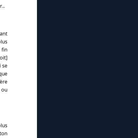
...
tant
plus
 fin
oit]
i se
que
ère
i ou
lus
ton