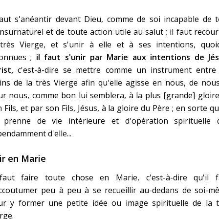
faut s'anéantir devant Dieu, comme de soi incapable de t
nsurnaturel et de toute action utile au salut ; il faut recour
 très Vierge, et s'unir à elle et à ses intentions, quoi
connues ;
il faut s'unir par Marie
aux intentions de Jés
ist,
c'est-à-dire se mettre comme un instrument entre 
ns de la très Vierge afin qu'elle agisse en nous, de nou
r nous, comme bon lui semblera, à la plus [grande] gloir
 Fils, et par son Fils, Jésus, à la gloire du Père ; en sorte q
 prenne de vie intérieure et d'opération spirituelle 
endamment d'elle...
ir en Marie
 faut faire toute chose en Marie, c'est-à-dire qu'il f
accoutumer peu à peu à se recueillir au-dedans de soi-m
ur y former une petite idée ou image spirituelle de la t
rge.