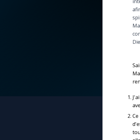
int
afi
La vidéo de la semaine
Marie qui défait les
spi
nœuds
Mar
Le compte Tiktok
con
Me consacrer à Jé
Die
par Marie
Le magazine
Mes intentions de
Le site internet
Sai
prière
Mar
ren
Questions-réponses
Une Minute avec M
J'a
Une neuvaine
ave
Ce 
d'e
tou