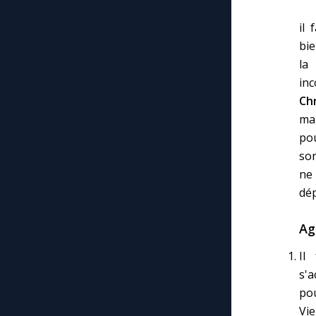
il 
bie
la
in
Chr
mai
pou
son
ne
dép
Ag
Il
s'
po
Vie