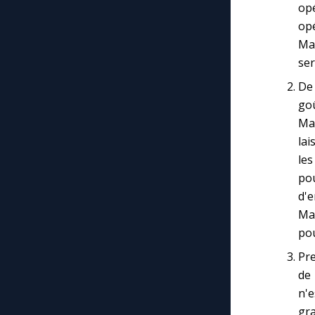
op
opé
Mar
ser
De 
goû
Mar
lai
les
po
d'e
Mar
pou
Pre
de 
n'e
gra