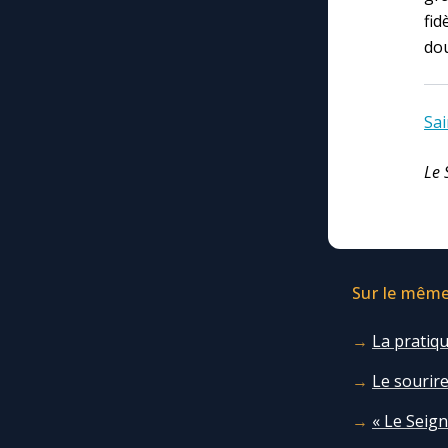
fid
dou
Sai
Le 
Sur le même 
La pratiqu
Le sourire
« Le Seign