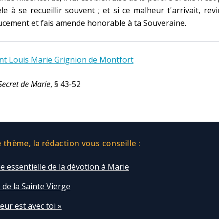
èle à se recueillir souvent ; et si ce malheur t'arrivait, rev
cement et fais amende honorable à ta Souveraine.
nt Louis Marie Grignion de Montfort
Secret de Marie
, § 43-52
thème, la rédaction vous conseille :
e essentielle de la dévotion à Marie
 de la Sainte Vierge
eur est avec toi »