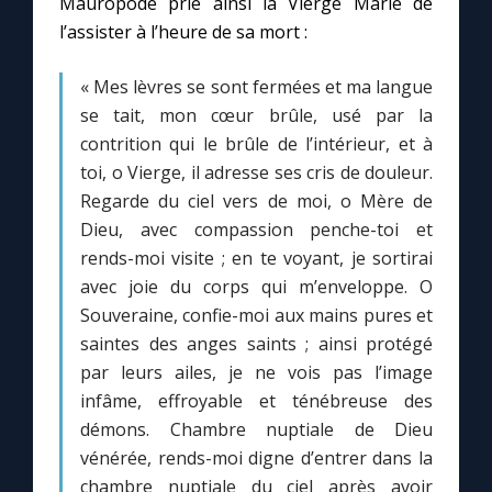
Mauropode prie ainsi la Vierge Marie de
l’assister à l’heure de sa mort :
Marie qui défait les nœuds
« Mes lèvres se sont fermées et ma langue
se tait, mon cœur brûle, usé par la
Me consacrer à Jésus par Marie
contrition qui le brûle de l’intérieur, et à
toi, o Vierge, il adresse ses cris de douleur.
Mes intentions de prière
Regarde du ciel vers de moi, o Mère de
Dieu, avec compassion penche-toi et
Une Minute avec Marie
rends-moi visite ; en te voyant, je sortirai
avec joie du corps qui m’enveloppe. O
Une neuvaine
Souveraine, confie-moi aux mains pures et
saintes des anges saints ; ainsi protégé
par leurs ailes, je ne vois pas l’image
◼︎
À la une
infâme, effroyable et ténébreuse des
démons. Chambre nuptiale de Dieu
1000 Raisons de Croire
vénérée, rends-moi digne d’entrer dans la
chambre nuptiale du ciel après avoir