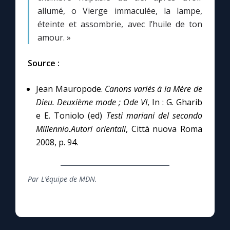
Chapelet pour le monde
allumé, o Vierge immaculée, la lampe,
éteinte et assombrie, avec l’huile de ton
Contact
amour. »
Faire un don
Source :
Jean Mauropode.
Canons variés à la Mère de
Marie de Nazareth
Dieu. Deuxième mode ; Ode VI
, In : G. Gharib
e E. Toniolo (ed)
Testi mariani del secondo
Millennio.Autori orientali
, Città nuova Roma
2008, p. 94.
Par L’équipe de MDN.