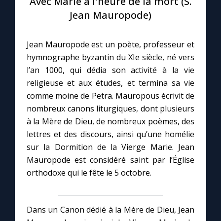
Avec Marie à l'heure de la mort (S.
Jean Mauropode)
Le compte Tiktok
Jean Mauropode est un poète, professeur et
Le magazine
hymnographe byzantin du XIe siècle, né vers
l’an 1000, qui dédia son activité à la vie
Le site internet
religieuse et aux études, et termina sa vie
comme moine de Petra. Mauropous écrivit de
Questions-réponses
nombreux canons liturgiques, dont plusieurs
à la Mère de Dieu, de nombreux poèmes, des
lettres et des discours, ainsi qu’une homélie
◼︎
Prier au quotidien
sur la Dormition de la Vierge Marie. Jean
Mauropode est considéré saint par l’Église
Avec Thérèse de Lisieux
orthodoxe qui le fête le 5 octobre.
L'Évangile chaque jour
Dans un Canon dédié à la Mère de Dieu, Jean
Les premiers samedis du mois