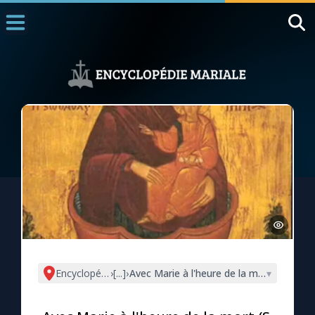
Accueil
La Messe
Aujourd'hui
Nous souten
◼︎
1000 Raisons de Croire
L'actualité de la semaine
La chaîne Youtube
La newsletter
Encyclopédie mariale
›
[...]
›
Avec Marie à l'heure de la mort (S. Jea
▾
La vidéo de la semaine