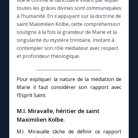
Marie comme le sanctuaire vivant par lequel
toutes les grâces divines sont communiquées
Le compte Tiktok
à l’humanité. En s’appuyant sur la doctrine de
saint Maximilien Kolbe, cette compréhension
souligne à la fois la grandeur de Marie et la
Le magazine
singularité du mystère trinitaire, invitant à
contempler son rôle médiateur avec respect
Le site internet
et profondeur théologique.
Questions-réponses
Pour expliquer la nature de la médiation de
Marie il faut considérer son rapport avec
◼︎
Prier au quotidien
l’Esprit Saint.
Avec Thérèse de Lisieux
M.I. Miravalle, héritier de saint
Maximilien Kolbe.
L'Évangile chaque jour
M.I. Miravalle tâche de définir ce rapport
Les premiers samedis du mois