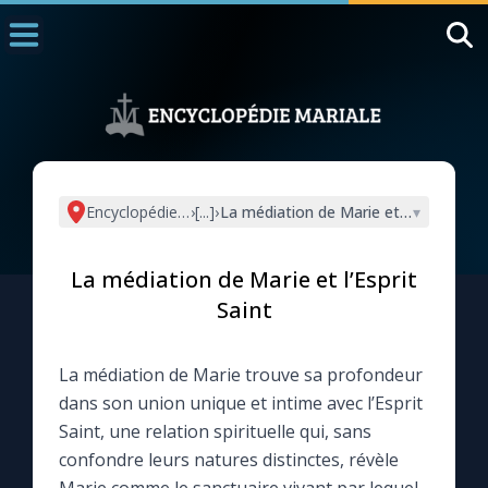
Accueil
La Messe
Aujourd'hui
Nous souten
Encyclopédie mariale
›
[...]
›
La médiation de Marie et l’Esprit Sain
▾
◼︎
1000 Raisons de Croire
La médiation de Marie et l’Esprit
L'actualité de la semaine
Saint
La chaîne Youtube
La médiation de Marie trouve sa profondeur
dans son union unique et intime avec l’Esprit
La newsletter
Saint, une relation spirituelle qui, sans
confondre leurs natures distinctes, révèle
La vidéo de la semaine