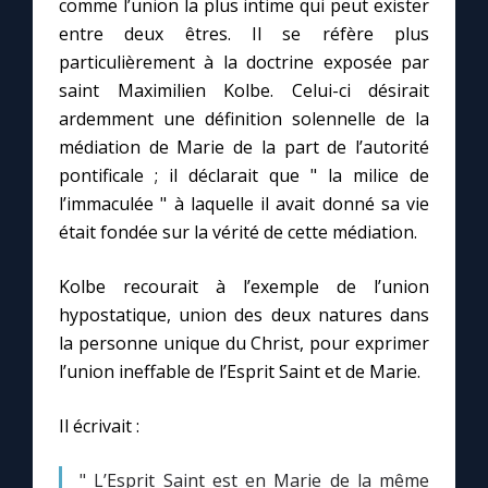
comme l’union la plus intime qui peut exister
entre deux êtres. Il se réfère plus
Marie qui défait les nœuds
particulièrement à la doctrine exposée par
saint Maximilien Kolbe. Celui-ci désirait
ardemment une définition solennelle de la
Me consacrer à Jésus par Marie
médiation de Marie de la part de l’autorité
pontificale ; il déclarait que " la milice de
Mes intentions de prière
l’immaculée " à laquelle il avait donné sa vie
était fondée sur la vérité de cette médiation.
Une Minute avec Marie
Kolbe recourait à l’exemple de l’union
Une neuvaine
hypostatique, union des deux natures dans
la personne unique du Christ, pour exprimer
l’union ineffable de l’Esprit Saint et de Marie.
◼︎
À la une
Il écrivait :
1000 Raisons de Croire
" L’Esprit Saint est en Marie de la même