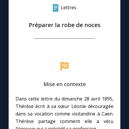
Lettres
Le compte Tiktok
Préparer la robe de noces
Le magazine
Le site internet
Questions-réponses
Mise en contexte
◼︎
Prier au quotidien
Avec Thérèse de Lisieux
Dans cette lettre du dimanche 28 avril 1895,
Thérèse écrit à sa sœur Léonie découragée
L'Évangile chaque jour
dans sa vocation comme visitandine à Caen.
Thérèse partage comment elle a vécu
l’épreuve qui a précédé sa profession.
Les premiers samedis du mois