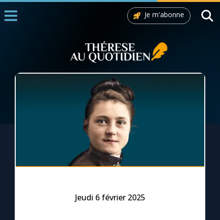
Je m'abonne
Accueil
La Messe
Aujourd'hui
Nous souten
◼︎
1000 Raisons de Croire
L'actualité de la semaine
La chaîne Youtube
La newsletter
Jeudi 6 février 2025
La vidéo de la semaine