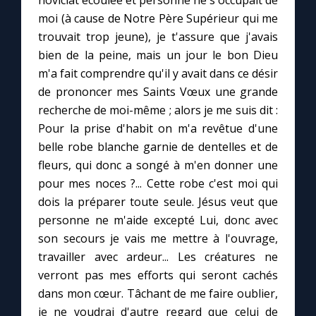
Chapelet pour le monde
moi (à cause de Notre Père Supérieur qui me
trouvait trop jeune), je t'assure que j'avais
Contact
bien de la peine, mais un jour le bon Dieu
m'a fait comprendre qu'il y avait dans ce désir
Faire un don
de prononcer mes Saints Vœux une grande
recherche de moi-même ; alors je me suis dit :
Marie de Nazareth
Pour la prise d'habit on m'a revêtue d'une
belle robe blanche garnie de dentelles et de
fleurs, qui donc a songé à m'en donner une
pour mes noces ?... Cette robe c'est moi qui
dois la préparer toute seule. Jésus veut que
personne ne m'aide excepté Lui, donc avec
son secours je vais me mettre à l'ouvrage,
travailler avec ardeur... Les créatures ne
verront pas mes efforts qui seront cachés
dans mon cœur. Tâchant de me faire oublier,
je ne voudrai d'autre regard que celui de