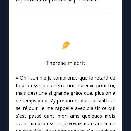
Marie qui défait les nœuds
Me consacrer à Jésus par Marie
Mes intentions de prière
Thérèse m'écrit
Une Minute avec Marie
« Oh ! comme je comprends que le retard de
Une neuvaine
ta profession doit être une épreuve pour toi,
mais c'est une si grande grâce que, plus on a
de temps pour s'y préparer, plus aussi il faut
◼︎
À la une
se réjouir. Je me rappelle avec plaisir ce qui
s'est passé dans mon âme quelques mois
1000 Raisons de Croire
avant ma profession. Je voyais mon année de
noviciat écoulée et personne ne s'occupait de