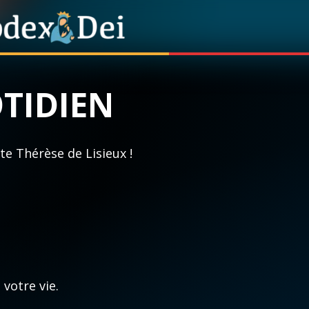
TIDIEN
 soutenir
À propos
Facebook
Infos légales
nte Thérèse de Lisieux !
u quotidien
◼︎
À la une
érèse de Lisieux
1000 Raisons de Croire
ile chaque jour
Chapelet pour le mond
emiers samedis du mois
Contact
votre vie.