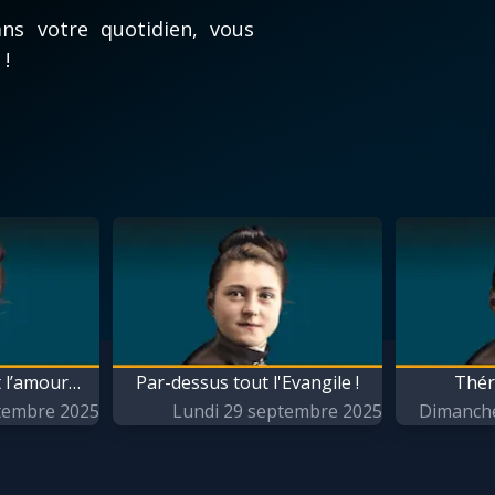
ui défait les nœuds
Faire un don
ns votre quotidien, vous
 !
sacrer à Jésus par Marie
Marie de Nazareth
entions de prière
nute avec Marie
uvaine
t l’amour…
Par-dessus tout l'Evangile !
Thér
tembre 2025
Lundi 29 septembre 2025
Dimanche