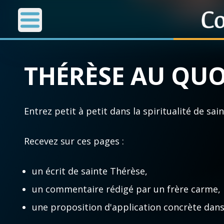
La Messe du Jour
THÉRÈSE AU QUO
Accueil
La Messe
Aujourd'hui
Nous
Entrez petit à petit dans la spiritualité de sai
◼︎
1000 Raisons de Croire
◼︎
Prier a
Recevez sur ces pages :
L'actualité de la semaine
Avec Th
un écrit de sainte Thérèse,
La chaîne Youtube
L'Évang
un commentaire rédigé par un frère carme,
La newsletter
Les pr
une proposition d'application concrète dans 