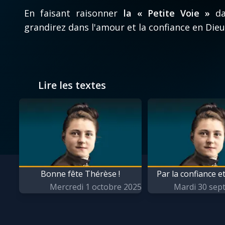
La vidéo de la semaine
Marie q
En faisant raisonner
la « Petite Voie »
da
grandirez dans l'amour et la confiance en Dieu
Le compte Tiktok
Me con
Le magazine
Mes int
Lire les textes
Le site internet
Une Mi
Questions-réponses
Une ne
Bonne fête Thérèse !
Par la confiance e
Mercredi 1 octobre 2025
Mardi 30 sep