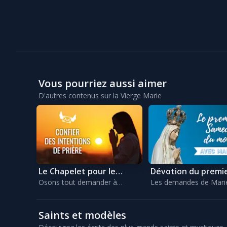
Vous pourriez aussi aimer
D'autres contenus sur la Vierge Marie
Le Chapelet pour le
Dévotion du premi
Osons tout demander à
Les demandes de Mari
Monde
samedi
Marie !
Fatima
Saints et modèles