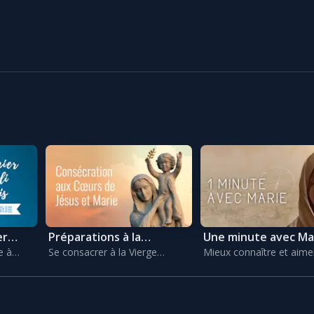
er
Préparations à la
Une minute avec Ma
e à
Se consacrer à la Vierge
Mieux connaître et aime
consécration
Marie
Marie