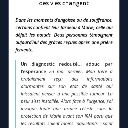
des vies changent
Le compte Tiktok
Dans les moments d’angoisse ou de souffrance,
certains confient leur fardeau à Marie, celle qui
Le magazine
défait les nœuds. Deux personnes témoignent
aujourd’hui des grâces reçues après une prière
Le site internet
fervente.
Questions-réponses
Un diagnostic redouté… adouci par
l’espérance
En mai dernier, Mon frère a
brutalement reçu des informations
◼︎
Prier au quotidien
alarmantes sur son état de santé qui
laissaient penser à une possible tumeur. La
Avec Thérèse de Lisieux
peur s’est installée. Alors face à l’urgence, j'ai
invoqué toute une armée céleste sous la
L'Évangile chaque jour
protection de Marie avant son IRM poru que
les résultats soient moins inquiétants : saint
Les premiers samedis du mois