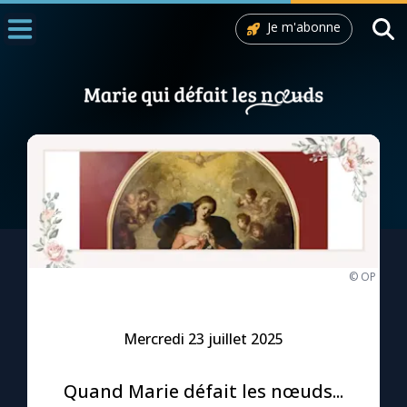
Je m'abonne
Accueil
La Messe
Aujourd'hui
Nous souten
◼︎
1000 Raisons de Croire
L'actualité de la semaine
© OP
La chaîne Youtube
Mercredi 23 juillet 2025
La newsletter
Quand Marie défait les nœuds...
La vidéo de la semaine