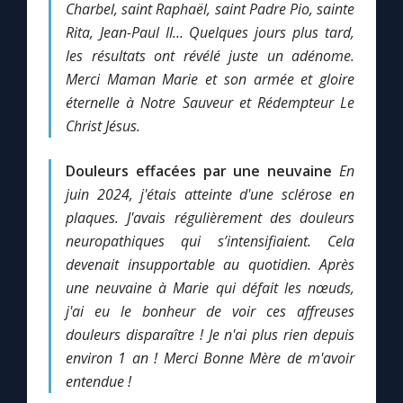
Charbel, saint Raphaël, saint Padre Pio, sainte
Rita, Jean-Paul II… Quelques jours plus tard,
Marie qui défait les nœuds
les résultats ont révélé juste un adénome.
Merci Maman Marie et son armée et gloire
Me consacrer à Jésus par Marie
éternelle à Notre Sauveur et Rédempteur Le
Christ Jésus.
Mes intentions de prière
Douleurs effacées par une neuvaine
En
juin 2024, j'étais atteinte d'une sclérose en
Une Minute avec Marie
plaques. J'avais régulièrement des douleurs
neuropathiques qui s’intensifiaient. Cela
Une neuvaine
devenait insupportable au quotidien. Après
une neuvaine à Marie qui défait les nœuds,
j'ai eu le bonheur de voir ces affreuses
◼︎
À la une
douleurs disparaître ! Je n'ai plus rien depuis
1000 Raisons de Croire
environ 1 an ! Merci Bonne Mère de m'avoir
entendue !