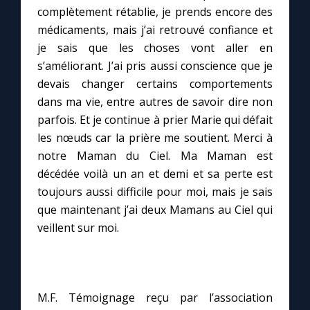
complètement rétablie, je prends encore des
médicaments, mais j’ai retrouvé confiance et
Marie qui défait les nœuds
je sais que les choses vont aller en
s’améliorant. J’ai pris aussi conscience que je
Me consacrer à Jésus par Marie
devais changer certains comportements
dans ma vie, entre autres de savoir dire non
Mes intentions de prière
parfois. Et je continue à prier Marie qui défait
les nœuds car la prière me soutient. Merci à
notre Maman du Ciel. Ma Maman est
Une Minute avec Marie
décédée voilà un an et demi et sa perte est
toujours aussi difficile pour moi, mais je sais
Une neuvaine
que maintenant j’ai deux Mamans au Ciel qui
veillent sur moi.
◼︎
À la une
1000 Raisons de Croire
M.F. Témoignage reçu par l’association