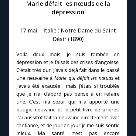
Marie défait les nœuds de la
dépression
Le compte Tiktok
17 mai – Italie : Notre Dame du Saint
Le magazine
Désir (1890)
Le site internet
Voilà deux mois, je suis tombée en
dépression et je faisais des crises d’angoisse.
Questions-réponses
C’était très dur. J’avais déjà fait dans le passé
une neuvaine à
Marie qui défait les nœuds
et
j’avais été exaucée ; mais j’étais si troublée
◼︎
Prier au quotidien
que je n’ai d’abord pas pensé à en refaire
Avec Thérèse de Lisieux
une. C’est ma sœur qui m’a apporté une
bougie neuvaine et le petit livre de prières.
J’ai aussitôt fait la neuvaine directement avec
L'Évangile chaque jour
confiance, et de jour en jour je me suis sentie
mieux. Ma santé n’est pas encore
Les premiers samedis du mois