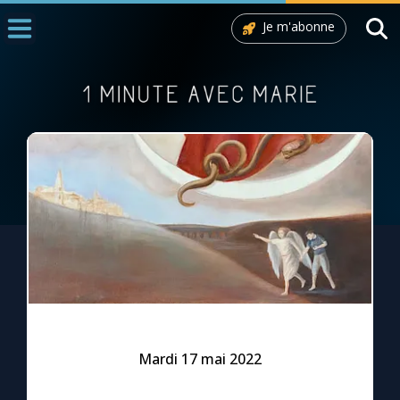
Je m'abonne
Accueil
La Messe
Aujourd'hui
Nous souten
◼︎
1000 Raisons de Croire
L'actualité de la semaine
La chaîne Youtube
La newsletter
Mardi 17 mai 2022
La vidéo de la semaine