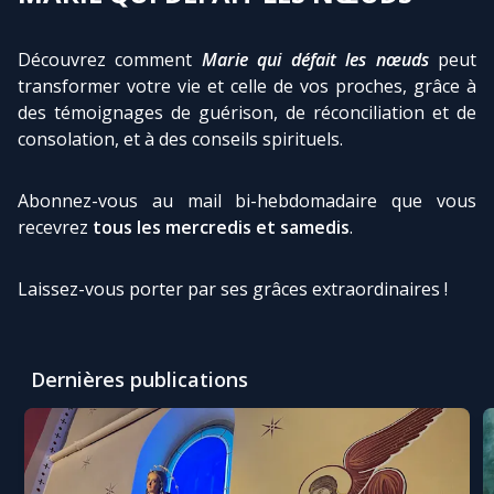
Découvrez comment
Marie qui défait les nœuds
peut
Marie qui défait les nœuds
transformer votre vie et celle de vos proches, grâce à
des témoignages de guérison, de réconciliation et de
Me consacrer à Jésus par Marie
consolation, et à des conseils spirituels.
Mes intentions de prière
Abonnez-vous au mail bi-hebdomadaire que vous
recevrez
tous les mercredis et samedis
.
Une Minute avec Marie
Laissez-vous porter par ses grâces extraordinaires !
Une neuvaine
Dernières publications
◼︎
À la une
1000 Raisons de Croire