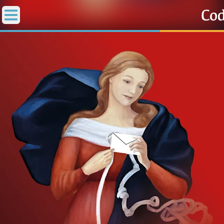
Accueil
La Messe
Aujourd'hui
Nous souten
◼︎
1000 Raisons de Croire
L'actualité de la semaine
La chaîne Youtube
La newsletter
La vidéo de la semaine