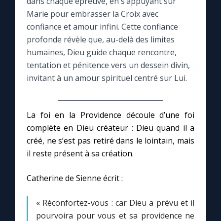
dans chaque épreuve, en s’appuyant sur
Marie pour embrasser la Croix avec
Le compte Tiktok
confiance et amour infini. Cette confiance
profonde révèle que, au-delà des limites
Le magazine
humaines, Dieu guide chaque rencontre,
tentation et pénitence vers un dessein divin,
invitant à un amour spirituel centré sur Lui.
Le site internet
Questions-réponses
La foi en la Providence découle d’une foi
complète en Dieu créateur : Dieu quand il a
créé, ne s’est pas retiré dans le lointain, mais
◼︎
Prier au quotidien
il reste présent à sa création.
Avec Thérèse de Lisieux
Catherine de Sienne écrit :
L'Évangile chaque jour
« Réconfortez-vous : car Dieu a prévu et il
pourvoira pour vous et sa providence ne
Les premiers samedis du mois