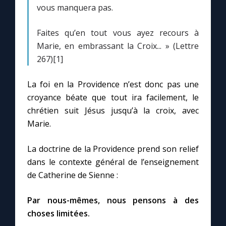
vous manquera pas.
Marie qui défait les nœuds
Faites qu’en tout vous ayez recours à
Marie, en embrassant la Croix... » (Lettre
Me consacrer à Jésus par Marie
267)[1]
La foi en la Providence n’est donc pas une
Mes intentions de prière
croyance béate que tout ira facilement, le
chrétien suit Jésus jusqu’à la croix, avec
Une Minute avec Marie
Marie.
Une neuvaine
La doctrine de la Providence prend son relief
dans le contexte général de l’enseignement
de Catherine de Sienne :
◼︎
À la une
1000 Raisons de Croire
Par nous-mêmes, nous pensons à des
choses limitées.