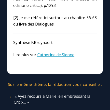
edizione critica), p.1293.
[2] Je me réfère ici surtout au chapitre 56-63
du livre des Dialogues.
Synthèse F.Breynaert
Lire plus sur
Catherine de Sienne
Sur le même thème, la rédaction vous conseille :
« Ayez recours à Marie, en embrassant la
Croix… »