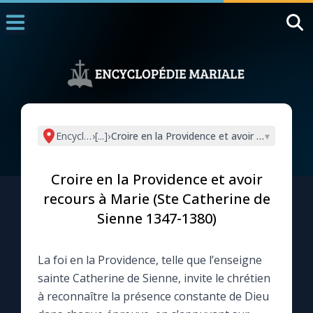
Accueil
La Messe
Aujourd'hui
Nous souten
Encyclopédie mariale
›
[...]
›
Croire en la Providence et avoir recours à 
▾
◼︎
1000 Raisons de Croire
Croire en la Providence et avoir
L'actualité de la semaine
recours à Marie (Ste Catherine de
Sienne 1347-1380)
La chaîne Youtube
La foi en la Providence, telle que l’enseigne
La newsletter
sainte Catherine de Sienne, invite le chrétien
à reconnaître la présence constante de Dieu
La vidéo de la semaine