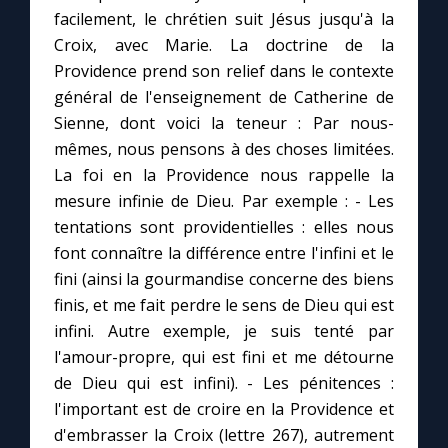
facilement, le chrétien suit Jésus jusqu'à la
Croix, avec Marie. La doctrine de la
Marie qui défait les nœuds
Providence prend son relief dans le contexte
général de l'enseignement de Catherine de
Me consacrer à Jésus par Marie
Sienne, dont voici la teneur : Par nous-
mêmes, nous pensons à des choses limitées.
Mes intentions de prière
La foi en la Providence nous rappelle la
mesure infinie de Dieu. Par exemple : - Les
Une Minute avec Marie
tentations sont providentielles : elles nous
font connaître la différence entre l'infini et le
fini (ainsi la gourmandise concerne des biens
Une neuvaine
finis, et me fait perdre le sens de Dieu qui est
infini. Autre exemple, je suis tenté par
◼︎
À la une
l'amour-propre, qui est fini et me détourne
de Dieu qui est infini). - Les pénitences :
1000 Raisons de Croire
l'important est de croire en la Providence et
d'embrasser la Croix (lettre 267), autrement