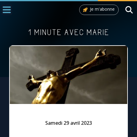
Je m'abonne
Accueil
La Messe
Aujourd'hui
Nous souten
◼︎
1000 Raisons de Croire
L'actualité de la semaine
La chaîne Youtube
La newsletter
Samedi 29 avril 2023
La vidéo de la semaine