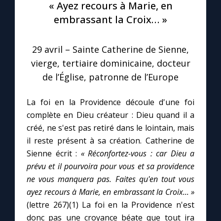
« Ayez recours à Marie, en
embrassant la Croix… »
Le compte Tiktok
29 avril – Sainte Catherine de Sienne,
Le magazine
vierge, tertiaire dominicaine, docteur
de l’Église, patronne de l’Europe
Le site internet
La foi en la Providence découle d'une foi
Questions-réponses
complète en Dieu créateur : Dieu quand il a
créé, ne s'est pas retiré dans le lointain, mais
il reste présent à sa création. Catherine de
◼︎
Prier au quotidien
Sienne écrit :
« Réconfortez-vous : car Dieu a
Avec Thérèse de Lisieux
prévu et il pourvoira pour vous et sa providence
ne vous manquera pas. Faites qu'en tout vous
ayez recours à Marie, en embrassant la Croix... »
L'Évangile chaque jour
(lettre 267)(1) La foi en la Providence n'est
donc pas une croyance béate que tout ira
Les premiers samedis du mois