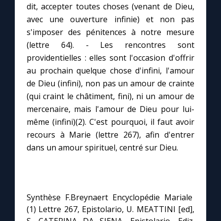
Chapelet pour le monde
dit, accepter toutes choses (venant de Dieu,
avec une ouverture infinie) et non pas
Contact
s'imposer des pénitences à notre mesure
(lettre 64). - Les rencontres sont
providentielles : elles sont l'occasion d'offrir
Faire un don
au prochain quelque chose d'infini, l'amour
de Dieu (infini), non pas un amour de crainte
Marie de Nazareth
(qui craint le châtiment, fini), ni un amour de
mercenaire, mais l'amour de Dieu pour lui-
même (infini)(2). C'est pourquoi, il faut avoir
recours à Marie (lettre 267), afin d'entrer
dans un amour spirituel, centré sur Dieu.
Synthèse F.Breynaert Encyclopédie Mariale
(1) Lettre 267, Epistolario, U. MEATTINI [ed],