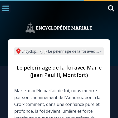
Accueil
La Messe
Aujourd'hui
Nous souten
Encyclopédie mariale
›
[...]
›
Le pèlerinage de la foi avec Marie (Jean P
▾
◼︎
1000 Raisons de Croire
Le pèlerinage de la foi avec Marie
L'actualité de la semaine
(Jean Paul II, Montfort)
La chaîne Youtube
Marie, modèle parfait de foi, nous montre
par son cheminement de l’Annonciation à la
La newsletter
Croix comment, dans une confiance pure et
profonde, la foi devient lumière et force
La vidéo de la semaine