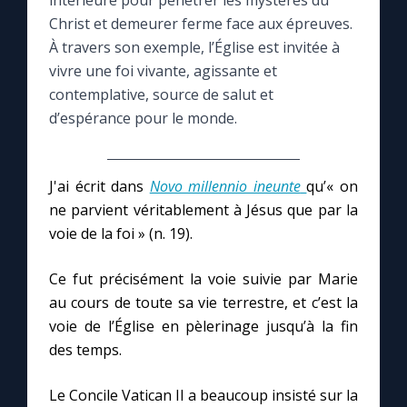
intérieure pour pénétrer les mystères du
Christ et demeurer ferme face aux épreuves.
Le compte Tiktok
À travers son exemple, l’Église est invitée à
vivre une foi vivante, agissante et
contemplative, source de salut et
Le magazine
d’espérance pour le monde.
Le site internet
J'ai écrit dans
Novo millennio ineunte
qu’« on
Questions-réponses
ne parvient véritablement à Jésus que par la
voie de la foi » (n. 19).
◼︎
Prier au quotidien
Ce fut précisément la voie suivie par Marie
Avec Thérèse de Lisieux
au cours de toute sa vie terrestre, et c’est la
voie de l’Église en pèlerinage jusqu’à la fin
des temps.
L'Évangile chaque jour
Le Concile Vatican II a beaucoup insisté sur la
Les premiers samedis du mois