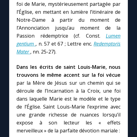
foi de Marie, mystérieusement partagée par
l’Église, en mettant en lumière l’itinéraire de
Marie qui défait les nœuds
Notre-Dame à partir du moment de
l’Annonciation jusqu’au moment de la
Me consacrer à Jésus par Marie
Passion rédemptrice (cf. Const.
Lumen
gentium
, n. 57 et 67 ; Lettre enc.
Redemptoris
Mater
, nn. 25-27).
Mes intentions de prière
Dans les écrits de saint Louis-Marie, nous
Une Minute avec Marie
trouvons le même accent sur la foi vécue
par la Mère de Jésus sur un chemin qui se
Une neuvaine
déroule de l’Incarnation à la Croix, une foi
dans laquelle Marie est le modèle et le type
de l’Église. Saint Louis-Marie l’exprime avec
◼︎
À la une
une grande richesse de nuances lorsqu’il
1000 Raisons de Croire
expose à son lecteur les « effets
merveilleux » de la parfaite dévotion mariale :