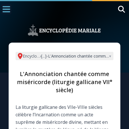
Accueil
La Messe
Aujourd'hui
Nous souten
Encyclopédie mariale
›
[...]
›
L'Annonciation chantée comme miséricorde (l
▾
◼︎
1000 Raisons de Croire
L'Annonciation chantée comme
L'actualité de la semaine
miséricorde (liturgie gallicane VII°
siècle)
La chaîne Youtube
La liturgie gallicane des VIIe-VIIIe siècles
La newsletter
célèbre l’Incarnation comme un acte
suprême de miséricorde divine, mettant en
La vidéo de la semaine