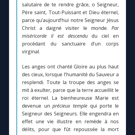
Chapelet pour le monde
salutaire de te rendre grâce, o Seigneur,
Père saint, Tout-Puissant et Dieu éternel,
Contact
parce qu’aujourd’hui notre Seigneur Jésus
Christ a daigné visiter le monde.
Par
miséricorde
il est descendu
du ciel en
Faire un don
procédant du sanctuaire d’un corps
virginal.
Marie de Nazareth
Les anges ont chanté Gloire au plus haut
des cieux, lorsque l’humanité du Sauveur a
resplendi. Toute la troupe des anges se
mit à exulter, parce que la terre accueillit le
roi éternel. La bienheureuse Marie est
devenue un
précieux temple
qui porte le
Seigneur des Seigneurs. Elle engendra en
effet une vie illustre en remède à nos
délits, pour que fût repoussée la mort