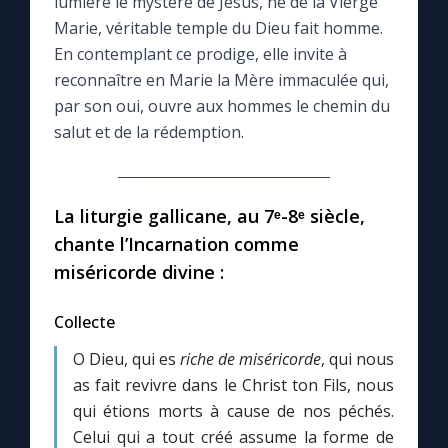
lumière le mystère de Jésus, né de la Vierge
Marie, véritable temple du Dieu fait homme.
Le compte Tiktok
En contemplant ce prodige, elle invite à
reconnaître en Marie la Mère immaculée qui,
Le magazine
par son oui, ouvre aux hommes le chemin du
salut et de la rédemption.
Le site internet
La liturgie gallicane, au 7ᵉ-8ᵉ siècle,
Questions-réponses
chante l’Incarnation comme
miséricorde divine :
◼︎
Prier au quotidien
Collecte
Avec Thérèse de Lisieux
O Dieu, qui es
riche de miséricorde
, qui nous
as fait revivre dans le Christ ton Fils, nous
L'Évangile chaque jour
qui étions morts à cause de nos péchés.
Celui qui a tout créé assume la forme de
Les premiers samedis du mois