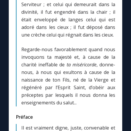
Serviteur ; et celui qui demeurait dans la
divinité, il fut engendré dans la chair ; il
Marie qui défait les nœuds
était enveloppé de langes celui qui est
adoré dans les cieux ; il fut déposé dans
Me consacrer à Jésus par Marie
une crèche celui qui régnait dans les cieux.
Regarde-nous favorablement quand nous
Mes intentions de prière
invoquons ta majesté et, à cause de la
charité ineffable de
ta miséricorde
, donne-
Une Minute avec Marie
nous, à nous qui exultons à cause de la
naissance de ton Fils, né de la Vierge et
Une neuvaine
régénéré par l’Esprit Saint, d’obéir aux
préceptes par lesquels il nous donna les
enseignements du salut...
◼︎
À la une
1000 Raisons de Croire
Préface
Il est vraiment digne, juste, convenable et