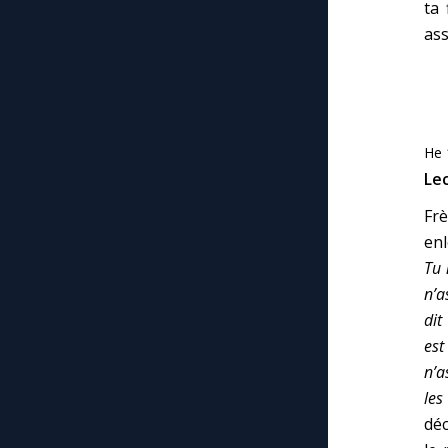
ta 
as
He 
Le
Fr
enl
Tu 
n’a
dit
est
n’a
les
déc