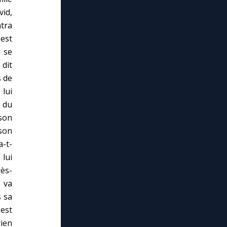
id,
ntra
 est
e se
 dit
s de
lui
s du
son
son
a-t-
lui
rès-
 va
s sa
 est
rien