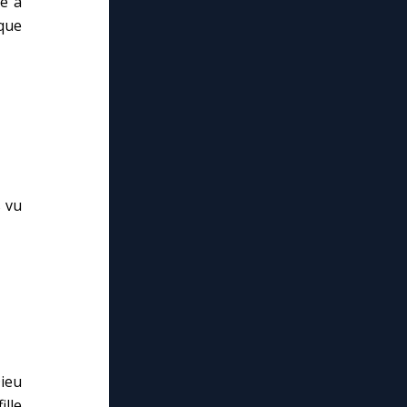
ce à
que
s vu
Dieu
lle