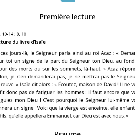
Faire un don
Première lecture
Marie de Nazareth
, 10-14 ; 8, 10
sus
ture du livre d’Isaïe
ces jours-là, le Seigneur parla ainsi au roi Acaz : « Dem
ur toi un signe de la part du Seigneur ton Dieu, au fond
our des morts ou sur les sommets, là-haut. » Acaz répond
on, je n’en demanderai pas, je ne mettrai pas le Seigneu
arie
preuve. » Isaïe dit alors : « Écoutez, maison de David ! Il ne 
fit donc pas de fatiguer les hommes : il faut encore que 
tiguiez mon Dieu ! C’est pourquoi le Seigneur lui-même v
nera un signe : Voici que la vierge est enceinte, elle enfan
fils, qu’elle appellera Emmanuel, car Dieu est avec nous. »
Psaume