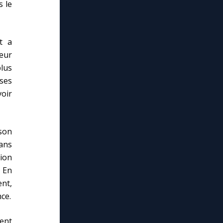
 le
t a
œur
lus
oses
oir
son
ans
tion
. En
ent,
ce.
ent