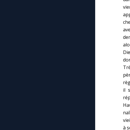
vi
app
che
ave
dem
alo
Di
don
Trè
pèr
règ
il
rép
Ha
naî
vie
à s