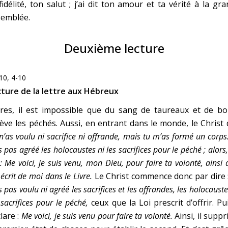
fidélité, ton salut ; j’ai dit ton amour et ta vérité à la gr
semblée.
Deuxième lecture
10, 4-10
cture de la lettre aux Hébreux
ères, il est impossible que du sang de taureaux et de bo
ève les péchés. Aussi, en entrant dans le monde, le Christ d
n’as voulu ni sacrifice ni offrande, mais tu m’as formé un corps
s pas agréé les holocaustes ni les sacrifices pour le péché ; alors, 
 : Me voici, je suis venu, mon Dieu, pour faire ta volonté, ainsi q
 écrit de moi dans le Livre.
Le Christ commence donc par dire 
s pas voulu ni agréé les sacrifices et les offrandes, les holocauste
 sacrifices pour le péché,
ceux que la Loi prescrit d’offrir. Pui
lare :
Me voici, je suis venu pour faire ta volonté.
Ainsi, il supp