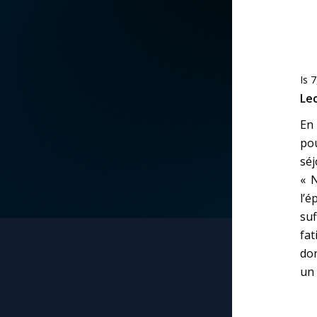
La vidéo de la semaine
Marie qui défait les
nœuds
Le compte Tiktok
Is 7
Me consacrer à Jé
Lec
par Marie
Le magazine
En 
Mes intentions de
po
Le site internet
prière
séj
« N
Questions-réponses
Une Minute avec M
l’é
suf
fa
Une neuvaine
don
un 