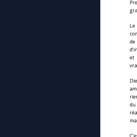
Pr
gra
Le
com
de
d’i
et
vra
Di
am
rie
du 
réa
mai
C’