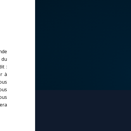
ande
 du
it :
r à
vous
vous
ous
tera