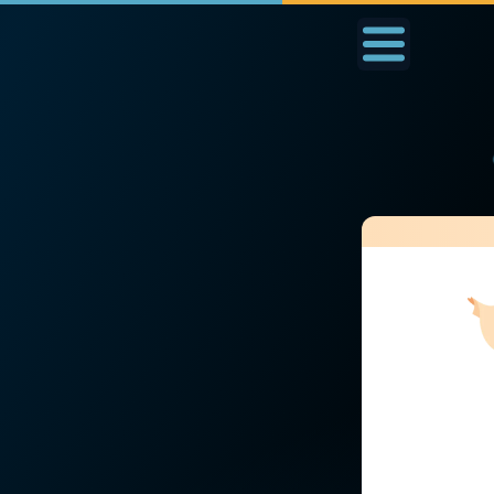
Accueil
La Messe
Aujourd'hui
Nous
Annonciation
◼︎
1000 Raisons de Croire
◼︎
Prier au quotidien
L'actualité de la
Avec Thérèse de Li
semaine
L'Évangile chaque j
La chaîne Youtube
Les premiers same
La newsletter
du mois