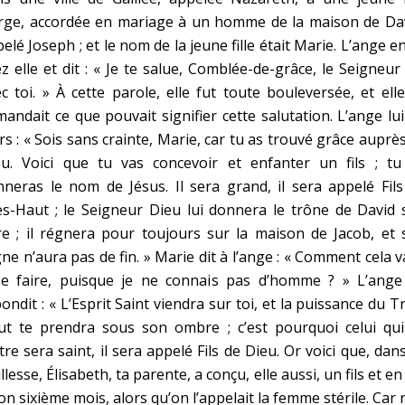
erge, accordée en mariage à un homme de la maison de Dav
elé Joseph ; et le nom de la jeune fille était Marie. L’ange e
z elle et dit : « Je te salue, Comblée-de-grâce, le Seigneur
c toi. » À cette parole, elle fut toute bouleversée, et ell
andait ce que pouvait signifier cette salutation. L’ange lui
rs : « Sois sans crainte, Marie, car tu as trouvé grâce auprè
eu. Voici que tu vas concevoir et enfanter un fils ; tu 
neras le nom de Jésus. Il sera grand, il sera appelé Fil
s-Haut ; le Seigneur Dieu lui donnera le trône de David 
e ; il régnera pour toujours sur la maison de Jacob, et 
ne n’aura pas de fin. » Marie dit à l’ange : « Comment cela v
 se faire, puisque je ne connais pas d’homme ? » L’ange 
ondit : « L’Esprit Saint viendra sur toi, et la puissance du T
ut te prendra sous son ombre ; c’est pourquoi celui qui
tre sera saint, il sera appelé Fils de Dieu. Or voici que, dan
illesse, Élisabeth, ta parente, a conçu, elle aussi, un fils et en
on sixième mois, alors qu’on l’appelait la femme stérile. Car 