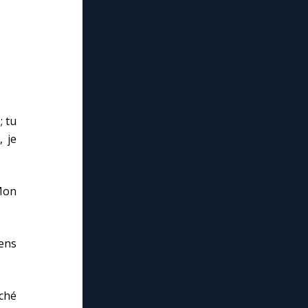
; tu
, je
 Mon
iens
aché