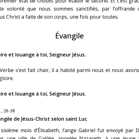
premier état de choses pour établir le second. Et c’est grâ
tte volonté que nous sommes sanctifiés, par l’offrande 
us Christ a faite de son corps, une fois pour toutes.
Évangile
ire et louange à toi, Seigneur Jésus.
Verbe s’est fait chair, il a habité parmi nous et nous avon
gloire.
ire et louange à toi, Seigneur Jésus.
1, 26-38
ngile de Jésus-Christ selon saint Luc
sixième mois d’Élisabeth, l’ange Gabriel fut envoyé par 
s une ville de Galilée, appelée Nazareth, à une jeune fi