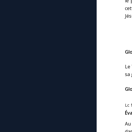
le 
ce
Jés
Glo
Le 
sa 
Glo
Lc 
Éva
Au 
dan