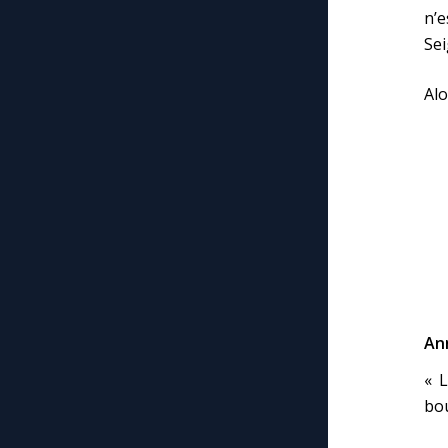
n’e
Sei
Alo
An
« L
bou