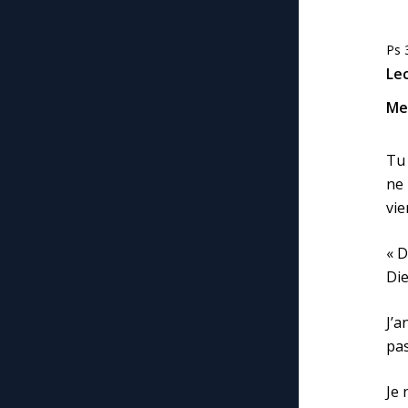
Ps 
Le
Me 
Tu 
ne 
vie
« D
Die
J’a
pas
Je 