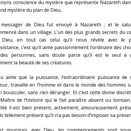
enons conscience du mystère que représente Nazareth dans
nd mystère du plan de Dieu.
 messager de Dieu fut envoyé à Nazareth ; et le salu
mencé dans un village. L’un des plus grands secrets du c
 Dieu, en tout cas celui qu’il nous révèle avec le p
nsistance, c’est qu’il aime passionnément l’ordinaire des ch
 des personnes, sans doute parce qu’il est le seul à v
iment la beauté de ses créatures.
eu aime que la puissance, l’extraordinaire puissance de 
our, travaille en l’homme et dans le monde des hommes s
n bousculer, sans rien déranger. Et c’est cette divine discré
Maître de l’histoire qui le fait paraître absent ou lointain
lité il est bien présent, activement, amoureusement prés
s tellement présent qu’il n’a pas besoin d’imposer sa présen
est pourquoi, avec Dieu, les commencements sont souv