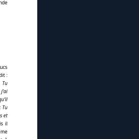
ande
ucs
it :
. Tu
j’ai
u’il
:
Tu
s et
s il
rime