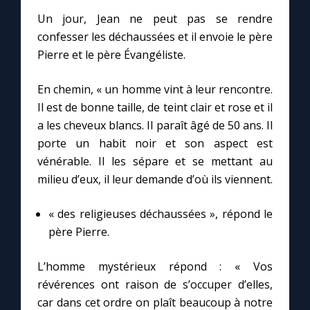
Un jour, Jean ne peut pas se rendre
confesser les déchaussées et il envoie le père
Marie qui défait les nœuds
Pierre et le père Évangéliste.
Me consacrer à Jésus par Marie
En chemin, « un homme vint à leur rencontre.
Il est de bonne taille, de teint clair et rose et il
Mes intentions de prière
a les cheveux blancs. Il paraît âgé de 50 ans. Il
porte un habit noir et son aspect est
Une Minute avec Marie
vénérable. Il les sépare et se mettant au
milieu d’eux, il leur demande d’où ils viennent.
Une neuvaine
« des religieuses déchaussées », répond le
père Pierre.
◼︎
À la une
L’homme mystérieux répond : « Vos
1000 Raisons de Croire
révérences ont raison de s’occuper d’elles,
car dans cet ordre on plaît beaucoup à notre