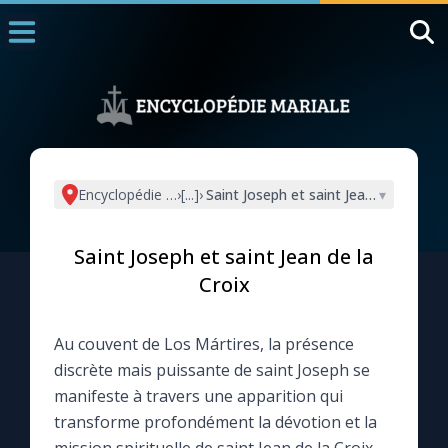
Accueil
La Messe
Aujourd'hui
Nous souten
Encyclopédie mariale
›
[...]
›
Saint Joseph et saint Jean de la Croix
▾
◼︎
1000 Raisons de Croire
Saint Joseph et saint Jean de la
L'actualité de la semaine
Croix
La chaîne Youtube
Au couvent de Los Mártires, la présence
discrète mais puissante de saint Joseph se
La newsletter
manifeste à travers une apparition qui
transforme profondément la dévotion et la
La vidéo de la semaine