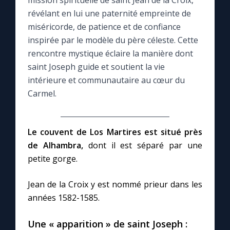
mission spirituelle de saint Jean de la Croix,
révélant en lui une paternité empreinte de
Le compte Tiktok
miséricorde, de patience et de confiance
inspirée par le modèle du père céleste. Cette
rencontre mystique éclaire la manière dont
Le magazine
saint Joseph guide et soutient la vie
intérieure et communautaire au cœur du
Le site internet
Carmel.
Questions-réponses
Le couvent de Los Martires est situé près
de Alhambra,
dont il est séparé par une
◼︎
Prier au quotidien
petite gorge.
Avec Thérèse de Lisieux
Jean de la Croix y est nommé prieur dans les
années 1582-1585.
L'Évangile chaque jour
Une « apparition » de saint Joseph :
Les premiers samedis du mois