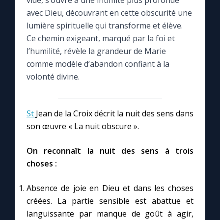
vide, s’ouvre à une intimité plus profonde
avec Dieu, découvrant en cette obscurité une
Le compte Tiktok
lumière spirituelle qui transforme et élève.
Ce chemin exigeant, marqué par la foi et
l’humilité, révèle la grandeur de Marie
Le magazine
comme modèle d’abandon confiant à la
volonté divine.
Le site internet
Questions-réponses
St
Jean de la Croix décrit la nuit des sens dans
son œuvre « La nuit obscure ».
◼︎
Prier au quotidien
On reconnaît la nuit des sens à trois
Avec Thérèse de Lisieux
choses :
Absence de joie en Dieu et dans les choses
L'Évangile chaque jour
créées. La partie sensible est abattue et
languissante par manque de goût à agir,
Les premiers samedis du mois