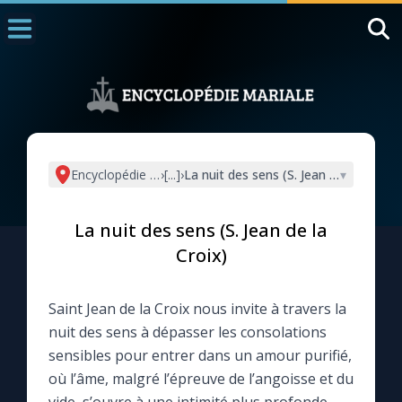
Accueil
La Messe
Aujourd'hui
Nous souten
Encyclopédie mariale
›
[...]
›
La nuit des sens (S. Jean de la Croix)
▾
◼︎
1000 Raisons de Croire
La nuit des sens (S. Jean de la
L'actualité de la semaine
Croix)
La chaîne Youtube
Saint Jean de la Croix nous invite à travers la
nuit des sens à dépasser les consolations
La newsletter
sensibles pour entrer dans un amour purifié,
où l’âme, malgré l’épreuve de l’angoisse et du
La vidéo de la semaine