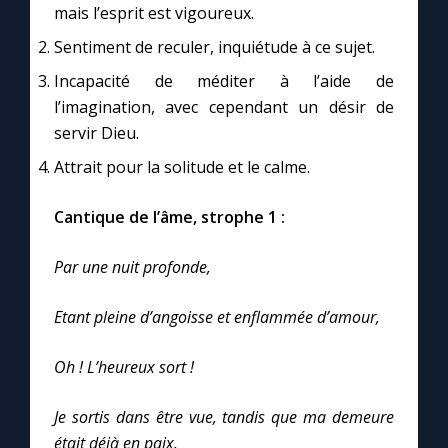
mais l’esprit est vigoureux.
Sentiment de reculer, inquiétude à ce sujet.
Marie qui défait les nœuds
Incapacité de méditer à l’aide de
l’imagination, avec cependant un désir de
Me consacrer à Jésus par Marie
servir Dieu.
Attrait pour la solitude et le calme.
Mes intentions de prière
Cantique de l’âme, strophe 1 :
Une Minute avec Marie
Par une nuit profonde,
Une neuvaine
Etant pleine d’angoisse et enflammée d’amour,
◼︎
À la une
Oh ! L’heureux sort !
1000 Raisons de Croire
Je sortis dans être vue, tandis que ma demeure
était déjà en paix.