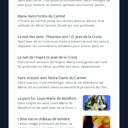
Saint Jean de la Croix puise profondément dans l'Évangile de
Jean pour éclairer le chemin spirituel vers l'union divine,
soulignant que seule la lumièr...
Marie dans l’ordre du Carmel
L’Ordre du Carmel puise ses racines dans le silence et la
solitude du Mont Carmel, fondé sur une profonde
communion avec le Christ et la maternelle int...
La nuit des sens : l'heureux sort ! (S. Jean de la Croix)
Saint Jean de la Croix nous invite à travers la nuit des sens à
dépasser les consolations sensibles pour entrer dans un
amour purifié, où l’âme, malgré...
La nuit de l'esprit (S. Jean de la Croix)
Dans la nuit obscure de l’esprit, Marie nous guide vers une
foi profonde où l’âme, purifiée des sens, s’abandonne
pleinement à l’amour divin, découvran...
Faire oraison avec Notre Dame du Carmel
Faire oraison, c’est s’immerger dans la vie intérieure de
Marie, en accueillant silencieusement la présence du Christ,
en offrant toute notre existence...
La pure foi. Louis-Marie de Montfort
et Jean de la Croix
Dans l’esprit de saint Louis-Marie de
Montfort et de saint Jean de la Croix, la
véritable dévotion à Marie s’enracine
dans une foi simple et volontaire...
L’âme est un château de lumière
L’âme, image précieuse de Dieu, se