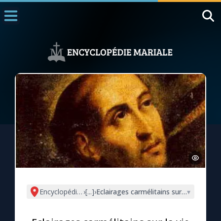
Accueil
La Messe
Aujourd'hui
Nous souten
◼︎
1000 Raisons de Croire
L'actualité de la semaine
La chaîne Youtube
La newsletter
Encyclopédie mariale
›
[...]
›
Eclairages carmélitains sur la vie spiritu
▾
La vidéo de la semaine