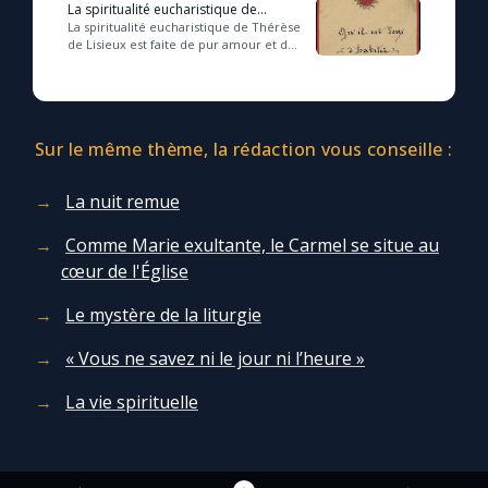
demeure du château inté...
La spiritualité eucharistique de
Thérèse de Lisieux
La spiritualité eucharistique de Thérèse
de Lisieux est faite de pur amour et de
médiation mariale....
Sur le même thème, la rédaction vous conseille :
La nuit remue
Comme Marie exultante, le Carmel se situe au
cœur de l'Église
Le mystère de la liturgie
« Vous ne savez ni le jour ni l’heure »
La vie spirituelle