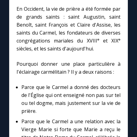
En Occident, la vie de prière a été formée par
de grands saints : saint Augustin, saint
Marie qui défait les nœuds
Benoît, saint François et Claire d'Assise, les
saints du Carmel, les fondateurs de diverses
Me consacrer à Jésus par Marie
congrégations mariales du XVIII° et XIX°
siècles, et les saints d'aujourd'hui.
Mes intentions de prière
Pourquoi donner une place particulière à
Une Minute avec Marie
l'éclairage carmélitain ? Il y a deux raisons :
Une neuvaine
Parce que le Carmel a donné des docteurs
de l'Église qui ont enseigné non pas sur tel
ou tel dogme, mais justement sur la vie de
◼︎
À la une
prière.
1000 Raisons de Croire
Parce que le Carmel a une relation avec la
Vierge Marie si forte que Marie a reçu le