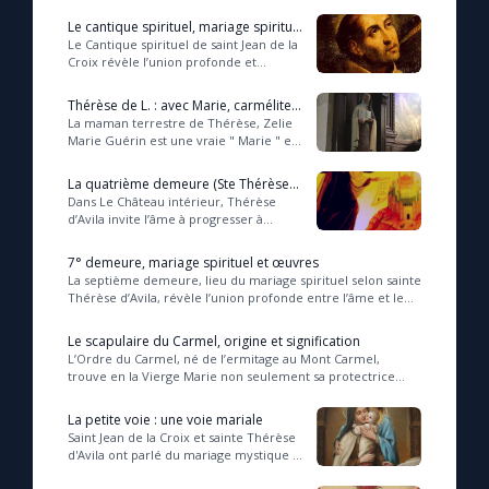
la puissance de Dieu, pour avan...
Le cantique spirituel, mariage spirituel
de l’âme et Dieu
Le Cantique spirituel de saint Jean de la
Croix révèle l’union profonde et
transformative entre l’âme et Dieu, où
l’amour devient l’unique occupation d...
Thérèse de L. : avec Marie, carmélite,
épouse et mère.
La maman terrestre de Thérèse, Zelie
Marie Guérin est une vraie " Marie " en
famille, mère de cinq filles, dont la
dernière est " Marie Françoise
La quatrième demeure (Ste Thérèse
Thérèse "...
d’Avila)
Dans Le Château intérieur, Thérèse
d’Avila invite l’âme à progresser à
travers les sept demeures spirituelles,
où la prière et la méditation ouvrent
7° demeure, mariage spirituel et œuvres
pe...
La septième demeure, lieu du mariage spirituel selon sainte
Thérèse d’Avila, révèle l’union profonde entre l’âme et le
Christ, où la contemplation auth...
Le scapulaire du Carmel, origine et signification
L’Ordre du Carmel, né de l’ermitage au Mont Carmel,
trouve en la Vierge Marie non seulement sa protectrice
mais aussi la source d’un don spirituel fond...
La petite voie : une voie mariale
Saint Jean de la Croix et sainte Thérèse
d'Avila ont parlé du mariage mystique :
le mariage spirituel dans la septième