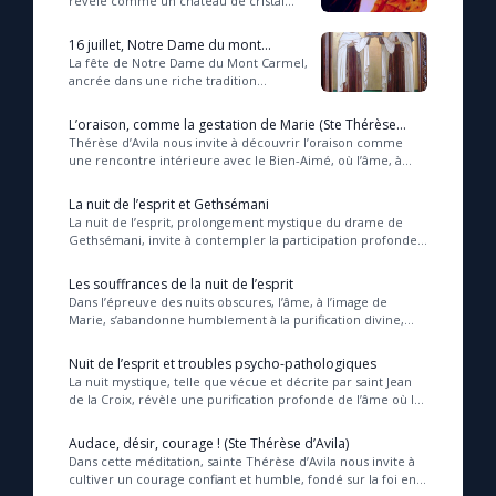
révèle comme un château de cristal
aux multiples demeures où le Christ,
Roi souverain, désire habiter et se
16 juillet, Notre Dame du mont
délecter...
Carmel
La fête de Notre Dame du Mont Carmel,
ancrée dans une riche tradition
spirituelle et mariale, célèbre la
protection maternelle de Marie à
L’oraison, comme la gestation de Marie (Ste Thérèse
travers le sc...
d’Avila)
Thérèse d’Avila nous invite à découvrir l’oraison comme
une rencontre intérieure avec le Bien-Aimé, où l’âme, à
l’image de Marie portant Jésus en son s...
La nuit de l’esprit et Gethsémani
La nuit de l’esprit, prolongement mystique du drame de
Gethsémani, invite à contempler la participation profonde
de l’âme à la souffrance rédemptrice d...
Les souffrances de la nuit de l’esprit
Dans l’épreuve des nuits obscures, l’âme, à l’image de
Marie, s’abandonne humblement à la purification divine,
traversant ténèbres et souffrances intér...
Nuit de l’esprit et troubles psycho-pathologiques
La nuit mystique, telle que vécue et décrite par saint Jean
de la Croix, révèle une purification profonde de l’âme où les
épreuves spirituelles peuvent...
Audace, désir, courage ! (Ste Thérèse d’Avila)
Dans cette méditation, sainte Thérèse d’Avila nous invite à
cultiver un courage confiant et humble, fondé sur la foi en