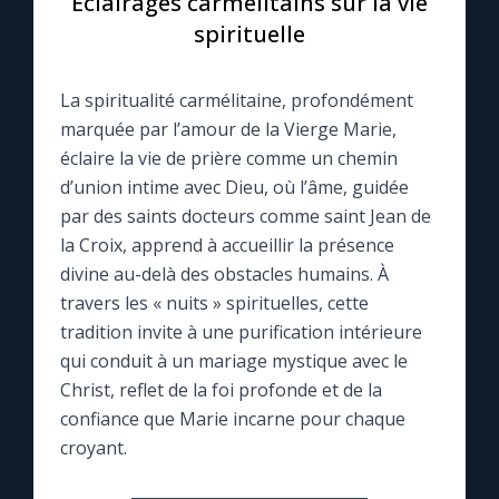
Eclairages carmélitains sur la vie
spirituelle
Le compte Tiktok
La spiritualité carmélitaine, profondément
Le magazine
marquée par l’amour de la Vierge Marie,
éclaire la vie de prière comme un chemin
Le site internet
d’union intime avec Dieu, où l’âme, guidée
par des saints docteurs comme saint Jean de
Questions-réponses
la Croix, apprend à accueillir la présence
divine au-delà des obstacles humains. À
travers les « nuits » spirituelles, cette
◼︎
Prier au quotidien
tradition invite à une purification intérieure
qui conduit à un mariage mystique avec le
Avec Thérèse de Lisieux
Christ, reflet de la foi profonde et de la
confiance que Marie incarne pour chaque
L'Évangile chaque jour
croyant.
Les premiers samedis du mois