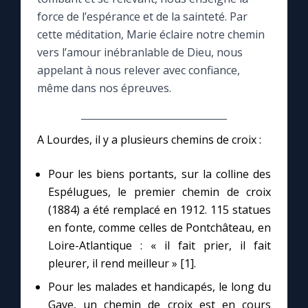
force de l’espérance et de la sainteté. Par
Le compte Tiktok
cette méditation, Marie éclaire notre chemin
vers l’amour inébranlable de Dieu, nous
appelant à nous relever avec confiance,
Le magazine
même dans nos épreuves.
Le site internet
A Lourdes, il y a plusieurs chemins de croix :
Questions-réponses
Pour les biens portants, sur la colline des
Espélugues, le premier chemin de croix
◼︎
Prier au quotidien
(1884) a été remplacé en 1912. 115 statues
en fonte, comme celles de Pontchâteau, en
Avec Thérèse de Lisieux
Loire-Atlantique : « il fait prier, il fait
pleurer, il rend meilleur » [1].
L'Évangile chaque jour
Pour les malades et handicapés, le long du
Gave, un chemin de croix est en cours
Les premiers samedis du mois