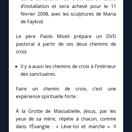
d’installation et sera achevé pour le 11
février 2008, avec les sculptures de Maria
Marie qui défait les nœuds
de Faykod.
Me consacrer à Jésus par Marie
Le père Paolo Miceli prépare un DVD
pastoral à partir de ces deux chemins de
Mes intentions de prière
croix.
Il y a aussi les chemins de croix à l’intérieur
Une Minute avec Marie
des sanctuaires.
Une neuvaine
Faire un chemin de croix, c’est une
expérience spirituelle forte :
◼︎
À la une
À la Grotte de Massabielle, Jésus, par les
1000 Raisons de Croire
yeux de sa mère, répète à chacun, comme
dans l’Évangile : « Lève-toi et marche ». Il