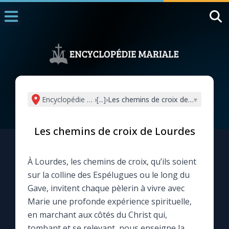
Accueil
La Messe
Aujourd'hui
Nous souten
Encyclopédie mariale
›
[...]
›
Les chemins de croix de Lourdes
▾
◼︎
1000 Raisons de Croire
Les chemins de croix de Lourdes
L'actualité de la semaine
À Lourdes, les chemins de croix, qu’ils soient
La chaîne Youtube
sur la colline des Espélugues ou le long du
Gave, invitent chaque pèlerin à vivre avec
La newsletter
Marie une profonde expérience spirituelle,
en marchant aux côtés du Christ qui,
La vidéo de la semaine
tombant et se relevant, nous enseigne la