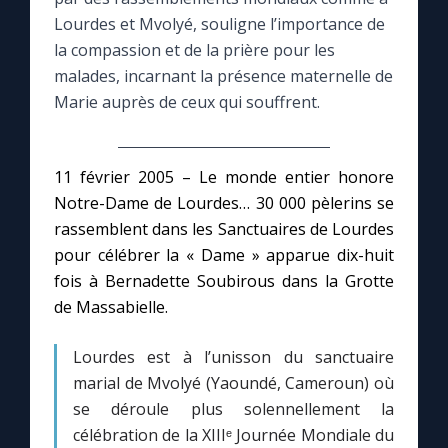
Lourdes et Mvolyé, souligne l’importance de
Le compte Tiktok
la compassion et de la prière pour les
malades, incarnant la présence maternelle de
Marie auprès de ceux qui souffrent.
Le magazine
Le site internet
11 février 2005 – Le monde entier honore
Notre-Dame de Lourdes… 30 000 pèlerins se
Questions-réponses
rassemblent dans les Sanctuaires de Lourdes
pour célébrer la « Dame » apparue dix-huit
fois à Bernadette Soubirous dans la Grotte
◼︎
Prier au quotidien
de Massabielle.
Avec Thérèse de Lisieux
Lourdes est à l’unisson du sanctuaire
marial de Mvolyé (Yaoundé, Cameroun) où
L'Évangile chaque jour
se déroule plus solennellement la
célébration de la XIIIᵉ Journée Mondiale du
Les premiers samedis du mois