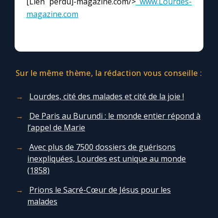
[Lien perdu]-magazine.com/>
www.Lourdes-
Chapelet pour le monde
magazine.com
Contact
Faire un don
Sur le même thème, la rédaction vous conseille :
Marie de Nazareth
Lourdes, cité des malades et cité de la joie !
De Paris au Burundi : le monde entier répond à
l’appel de Marie
Avec plus de 7500 dossiers de guérisons
inexpliquées, Lourdes est unique au monde
(1858)
Prions le Sacré-Cœur de Jésus pour les
malades