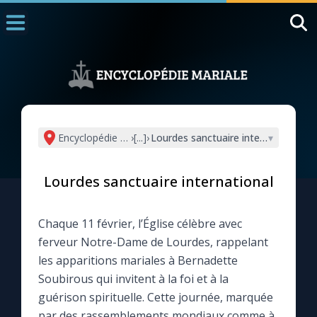
Accueil
La Messe
Aujourd'hui
Nous souten
Encyclopédie mariale
›
[...]
›
Lourdes sanctuaire international
▾
◼︎
1000 Raisons de Croire
Lourdes sanctuaire international
L'actualité de la semaine
Chaque 11 février, l’Église célèbre avec
La chaîne Youtube
ferveur Notre-Dame de Lourdes, rappelant
les apparitions mariales à Bernadette
La newsletter
Soubirous qui invitent à la foi et à la
guérison spirituelle. Cette journée, marquée
La vidéo de la semaine
par des rassemblements mondiaux comme à