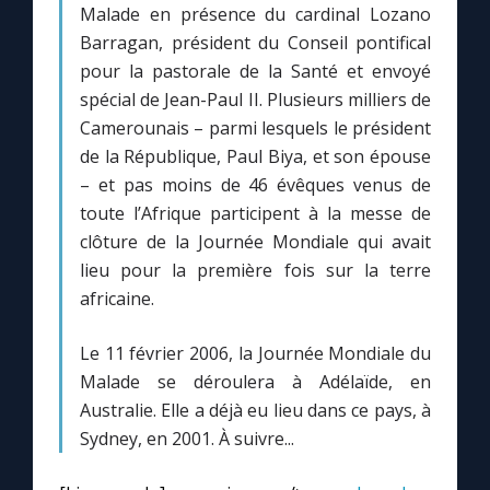
Malade en présence du cardinal Lozano
Barragan, président du Conseil pontifical
Marie qui défait les nœuds
pour la pastorale de la Santé et envoyé
spécial de Jean-Paul II. Plusieurs milliers de
Me consacrer à Jésus par Marie
Camerounais – parmi lesquels le président
de la République, Paul Biya, et son épouse
– et pas moins de 46 évêques venus de
Mes intentions de prière
toute l’Afrique participent à la messe de
clôture de la Journée Mondiale qui avait
Une Minute avec Marie
lieu pour la première fois sur la terre
africaine.
Une neuvaine
Le 11 février 2006, la Journée Mondiale du
Malade se déroulera à Adélaïde, en
◼︎
À la une
Australie. Elle a déjà eu lieu dans ce pays, à
1000 Raisons de Croire
Sydney, en 2001. À suivre...