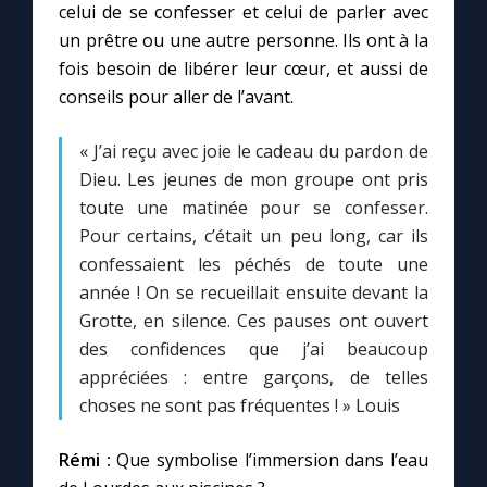
celui de se confesser et celui de parler avec
un prêtre ou une autre personne. Ils ont à la
Marie qui défait les nœuds
fois besoin de libérer leur cœur, et aussi de
conseils pour aller de l’avant.
Me consacrer à Jésus par Marie
« J’ai reçu avec joie le cadeau du pardon de
Dieu. Les jeunes de mon groupe ont pris
Mes intentions de prière
toute une matinée pour se confesser.
Pour certains, c’était un peu long, car ils
Une Minute avec Marie
confessaient les péchés de toute une
année ! On se recueillait ensuite devant la
Une neuvaine
Grotte, en silence. Ces pauses ont ouvert
des confidences que j’ai beaucoup
appréciées : entre garçons, de telles
◼︎
À la une
choses ne sont pas fréquentes ! » Louis
1000 Raisons de Croire
Rémi :
Que symbolise l’immersion dans l’eau