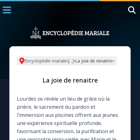
Accueil
La Messe
Aujourd'hui
Nous souten
Encyclopédie mariale
›
[...]
›
La joie de renaitre
▾
◼︎
1000 Raisons de Croire
La joie de renaitre
L'actualité de la semaine
Lourdes se révèle un lieu de grâce où la
La chaîne Youtube
prière, le sacrement du pardon et
l’immersion aux piscines offrent aux jeunes
La newsletter
une expérience spirituelle profonde,
favorisant la conversion, la purification et
La vidéo de la semaine
une rencontre renouvelée avec Marie et le