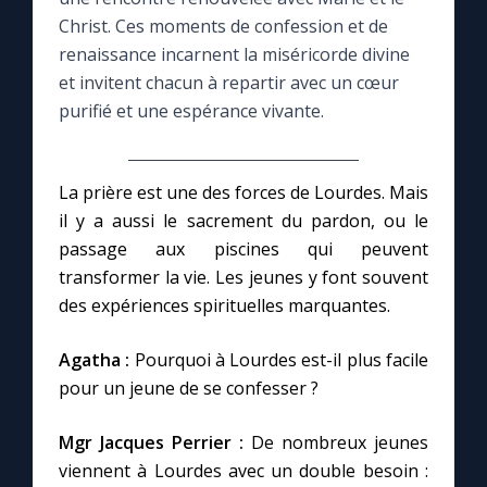
Christ. Ces moments de confession et de
Le compte Tiktok
renaissance incarnent la miséricorde divine
et invitent chacun à repartir avec un cœur
purifié et une espérance vivante.
Le magazine
Le site internet
La prière est une des forces de Lourdes. Mais
il y a aussi le sacrement du pardon, ou le
Questions-réponses
passage aux piscines qui peuvent
transformer la vie. Les jeunes y font souvent
des expériences spirituelles marquantes.
◼︎
Prier au quotidien
Agatha :
Pourquoi à Lourdes est-il plus facile
Avec Thérèse de Lisieux
pour un jeune de se confesser ?
L'Évangile chaque jour
Mgr Jacques Perrier :
De nombreux jeunes
viennent à Lourdes avec un double besoin :
Les premiers samedis du mois