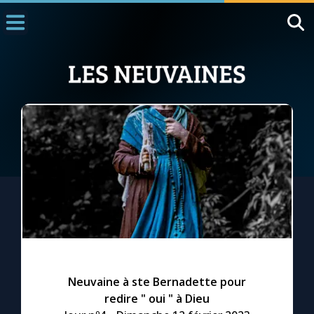
Accueil
La Messe
Aujourd'hui
Nous souten
◼︎
1000 Raisons de Croire
L'actualité de la semaine
La chaîne Youtube
La newsletter
Neuvaine à ste Bernadette pour
redire " oui " à Dieu
La vidéo de la semaine