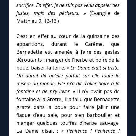
sacrifice. En effet, je ne suis pas venu appeler des
justes, mais des pécheurs. »
(Évangile de
Marie qui défait les nœuds
Matthieu 9, 12-13.)
Me consacrer à Jésus par Marie
C’est en effet au cœur de la quinzaine des
apparitions, durant le Carême, que
Mes intentions de prière
Bernadette est amenée à faire des gestes
déroutants : manger de l’herbe et boire de la
boue, baiser la terre.
« La Dame était si triste.
Une Minute avec Marie
On aurait dit qu’elle portait sur elle toute la
misère du monde. Elle m’a dit d’aller boire à la
Une neuvaine
fontaine et de m’y laver. »
Il n’y avait pas de
fontaine à la Grotte ; il a fallu que Bernadette
gratte dans la boue pour faire jaillir une
◼︎
À la une
flaque d’eau sale, pour s’en barbouiller et
1000 Raisons de Croire
manger quelques touffes d’herbe sauvage.
La Dame disait :
« Pénitence ! Pénitence !