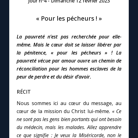
Jour nº4 - Dimanche 12 février 2023
Le compte Tiktok
« Pour les pécheurs ! »
Le magazine
La pauvreté n’est pas recherchée pour elle-
même. Mais le cœur doit se laisser libérer par
Le site internet
la pénitence, « pour les pécheurs » ! La
pauvreté vécue par amour ouvre un chemin de
Questions-réponses
réconciliation pour les hommes esclaves de la
peur de perdre et du désir d’avoir.
◼︎
Prier au quotidien
RÉCIT
Avec Thérèse de Lisieux
Nous sommes ici au cœur du message, au
cœur de la mission du Christ lui-même
. « Ce
ne sont pas les gens bien portants qui ont besoin
L'Évangile chaque jour
du médecin, mais les malades. Allez apprendre
ce que signifie : Je veux la Miséricorde, non le
Les premiers samedis du mois