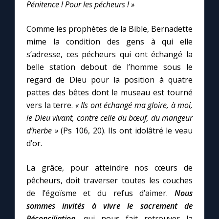
Chapelet pour le monde
Pénitence ! Pour les pécheurs ! »
Comme les prophètes de la Bible, Bernadette
Contact
mime la condition des gens à qui elle
s’adresse, ces pécheurs qui ont échangé la
Faire un don
belle station debout de l’homme sous le
regard de Dieu pour la position à quatre
Marie de Nazareth
pattes des bêtes dont le museau est tourné
vers la terre.
« Ils ont échangé ma gloire, à moi,
le Dieu vivant, contre celle du bœuf, du mangeur
d’herbe »
(Ps 106, 20). Ils ont idolâtré le veau
d’or.
La grâce, pour atteindre nos cœurs de
pêcheurs, doit traverser toutes les couches
de l’égoïsme et du refus d’aimer.
Nous
sommes invités à vivre le sacrement de
Réconciliation
, qui nous fait retrouver la