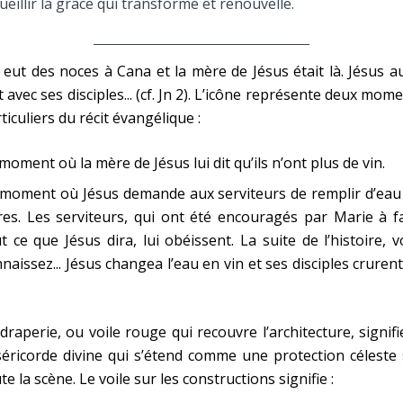
ueillir la grâce qui transforme et renouvelle.
y eut des noces à Cana et la mère de Jésus était là. Jésus a
t avec ses disciples... (cf. Jn 2). L’icône représente deux mom
ticuliers du récit évangélique :
moment où la mère de Jésus lui dit qu’ils n’ont plus de vin.
moment où Jésus demande aux serviteurs de remplir d’eau 
res. Les serviteurs, qui ont été encouragés par Marie à f
t ce que Jésus dira, lui obéissent. La suite de l’histoire, 
naissez... Jésus changea l’eau en vin et ses disciples cruren
draperie, ou voile rouge qui recouvre l’architecture, signifi
éricorde divine qui s’étend comme une protection céleste
te la scène. Le voile sur les constructions signifie :