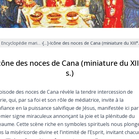
Faire un don
Marie de Nazareth
sus
Encyclopédie mariale
›
[...]
›
Icône des noces de Cana (miniature du XIII° 
cône des noces de Cana (miniature du XII
s.)
arie
pisode des noces de Cana révèle la tendre intercession de
ie, qui, par sa foi et son rôle de médiatrice, invite à la
fiance en la puissance salvifique de Jésus, manifestée ici par
mier signe miraculeux annonçant la joie et la plénitude du
aume. Cette scène riche en symboles spirituels nous plong
s la miséricorde divine et l’intimité de l’Esprit, invitant chacu