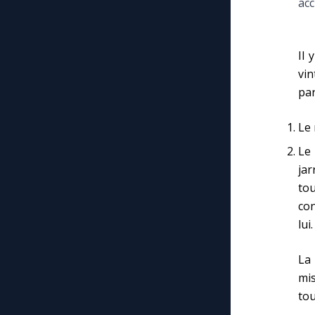
acc
Il 
vin
par
Le 
Le 
jar
tou
con
lui.
La 
mis
tou