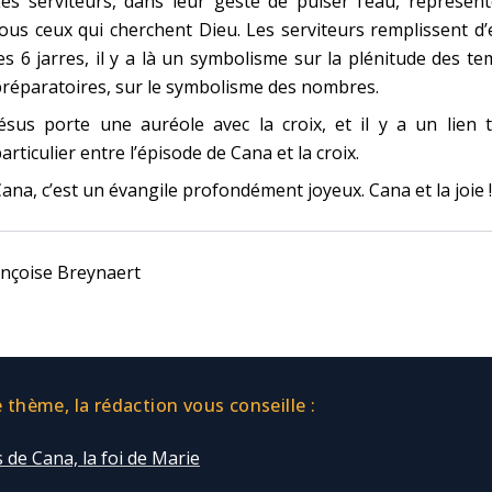
es serviteurs, dans leur geste de puiser l’eau, représen
ous ceux qui cherchent Dieu. Les serviteurs remplissent d
es 6 jarres, il y a là un symbolisme sur la plénitude des t
réparatoires, sur le symbolisme des nombres.
ésus porte une auréole avec la croix, et il y a un lien 
articulier entre l’épisode de Cana et la croix.
ana, c’est un évangile profondément joyeux. Cana et la joie !
nçoise Breynaert
thème, la rédaction vous conseille :
de Cana, la foi de Marie