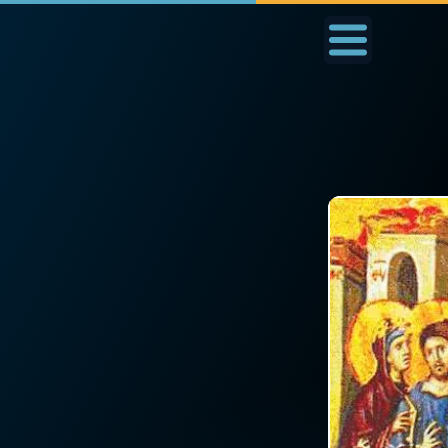
Accueil
La Messe
Aujourd'hui
Nous
◼︎
1000 Raisons de Croire
◼︎
Prier au quotidien
L'actualité de la
Avec Thérèse de Li
semaine
L'Évangile chaque j
La chaîne Youtube
Les premiers same
La newsletter
du mois