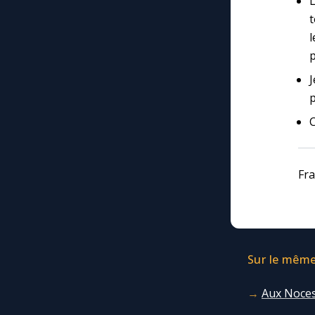
L
t
l
p
J
p
C
Fra
Sur le même 
Aux Noces 