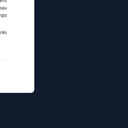
tent
’eau
emps
très