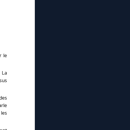
r le
 La
ésus
 des
rle
les