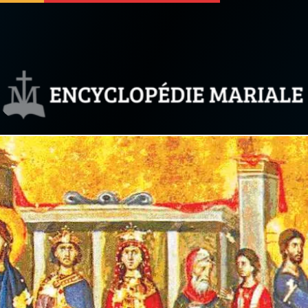
 soutenir
À propos
Facebook
Infos légales
◼︎
À la une
sieux
1000 Raisons de Croire
our
Chapelet pour le monde
dis
Contact