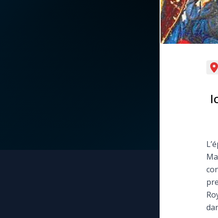
La vidéo de la semaine
Marie qui défait les
nœuds
Le compte Tiktok
Me consacrer à Jé
par Marie
Le magazine
I
Mes intentions de
Le site internet
prière
Questions-réponses
Une Minute avec M
L’é
Mar
Une neuvaine
con
pre
Roy
dan