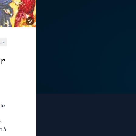
s.)
▾
I°
 le
e
n à