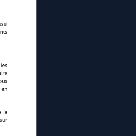
ussi
ents
les
aire
vous
t en
e la
 sur