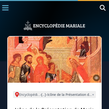
Accueil
La Messe
Aujourd'hui
Nous souten
◼︎
1000 Raisons de Croire
L'actualité de la semaine
La chaîne Youtube
La newsletter
Encyclopédie mariale
›
[...]
›
Icône de la Présentation de Marie au 
▾
La vidéo de la semaine