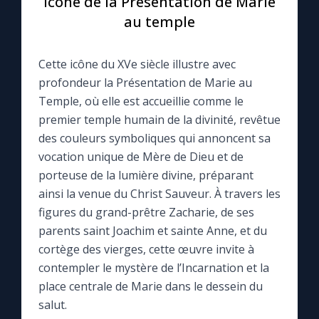
Icône de la Présentation de Marie
au temple
Le compte Tiktok
Cette icône du XVe siècle illustre avec
Le magazine
profondeur la Présentation de Marie au
Temple, où elle est accueillie comme le
Le site internet
premier temple humain de la divinité, revêtue
des couleurs symboliques qui annoncent sa
Questions-réponses
vocation unique de Mère de Dieu et de
porteuse de la lumière divine, préparant
ainsi la venue du Christ Sauveur. À travers les
◼︎
Prier au quotidien
figures du grand-prêtre Zacharie, de ses
parents saint Joachim et sainte Anne, et du
Avec Thérèse de Lisieux
cortège des vierges, cette œuvre invite à
contempler le mystère de l’Incarnation et la
L'Évangile chaque jour
place centrale de Marie dans le dessein du
salut.
Les premiers samedis du mois