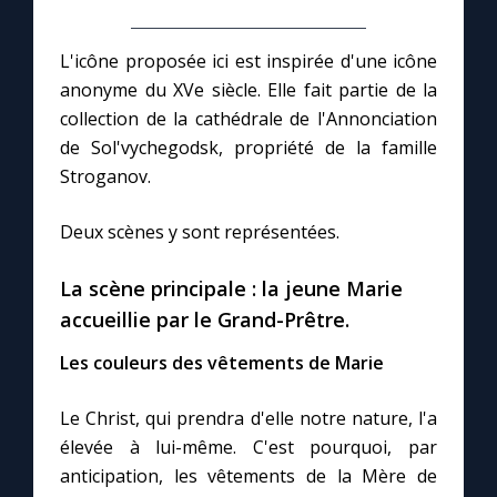
L'icône proposée ici est inspirée d'une icône
Marie qui défait les nœuds
anonyme du XVe siècle. Elle fait partie de la
collection de la cathédrale de l'Annonciation
Me consacrer à Jésus par Marie
de Sol'vychegodsk, propriété de la famille
Stroganov.
Mes intentions de prière
Deux scènes y sont représentées.
Une Minute avec Marie
La scène principale : la jeune Marie
Une neuvaine
accueillie par le Grand-Prêtre.
Les couleurs des vêtements de Marie
◼︎
À la une
Le Christ, qui prendra d'elle notre nature, l'a
1000 Raisons de Croire
élevée à lui-même. C'est pourquoi, par
anticipation, les vêtements de la Mère de