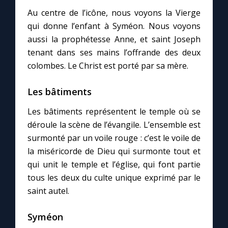
Au centre de l’icône, nous voyons la Vierge
qui donne l’enfant à Syméon. Nous voyons
Marie qui défait les nœuds
aussi la prophétesse Anne, et saint Joseph
tenant dans ses mains l’offrande des deux
Me consacrer à Jésus par Marie
colombes. Le Christ est porté par sa mère.
Mes intentions de prière
Les bâtiments
Les bâtiments représentent le temple où se
Une Minute avec Marie
déroule la scène de l’évangile. L’ensemble est
surmonté par un voile rouge : c’est le voile de
Une neuvaine
la miséricorde de Dieu qui surmonte tout et
qui unit le temple et l’église, qui font partie
tous les deux du culte unique exprimé par le
◼︎
À la une
saint autel.
1000 Raisons de Croire
Syméon