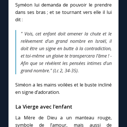
Chapelet pour le monde
Syméon lui demanda de pouvoir le prendre
dans ses bras ; et se tournant vers elle il lui
Contact
dit :
" Vois, cet enfant doit amener la chute et le
Faire un don
relèvement d’un grand nombre en Israël, il
doit être un signe en butte à la contradiction,
Marie de Nazareth
et toi-même un glaive te transpercera l’âme ! -
Afin que se révèlent les pensées intimes d’un
grand nombre." (Lc 2, 34-35).
Siméon a les mains voilées et le buste incliné
en signe d’adoration.
La Vierge avec l’enfant
La Mère de Dieu a un manteau rouge,
symbole de l’amour, mais aussi de