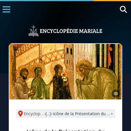
Accueil
La Messe
Aujourd'hui
Nous souten
◼︎
1000 Raisons de Croire
L'actualité de la semaine
La chaîne Youtube
La newsletter
Encyclopédie mariale
›
[...]
›
Icône de la Présentation du Seigneur, N
▾
La vidéo de la semaine