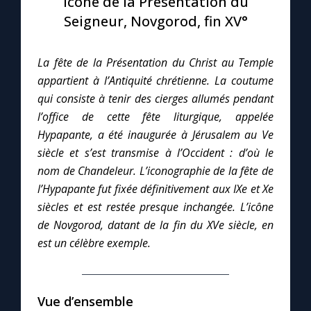
Icône de la Présentation du
Seigneur, Novgorod, fin XV°
Le compte Tiktok
La fête de la Présentation du Christ au Temple
Le magazine
appartient à l’Antiquité chrétienne. La coutume
qui consiste à tenir des cierges allumés pendant
Le site internet
l’office de cette fête liturgique, appelée
Hypapante, a été inaugurée à Jérusalem au Ve
Questions-réponses
siècle et s’est transmise à l’Occident : d’où le
nom de Chandeleur. L’iconographie de la fête de
l’Hypapante fut fixée définitivement aux IXe et Xe
◼︎
Prier au quotidien
siècles et est restée presque inchangée. L’icône
de Novgorod, datant de la fin du XVe siècle, en
Avec Thérèse de Lisieux
est un célèbre exemple.
L'Évangile chaque jour
Vue d’ensemble
Les premiers samedis du mois