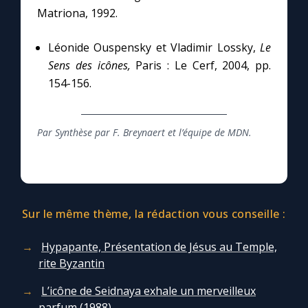
Matriona, 1992.
Léonide Ouspensky et Vladimir Lossky,
Le
Sens des icônes,
Paris : Le Cerf, 2004, pp.
154-156.
Par Synthèse par F. Breynaert et l’équipe de MDN.
Sur le même thème, la rédaction vous conseille :
Hypapante, Présentation de Jésus au Temple,
rite Byzantin
L’icône de Seidnaya exhale un merveilleux
parfum (1988)