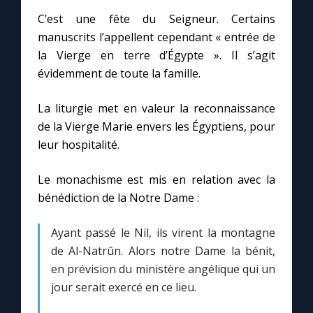
C’est une fête du Seigneur. Certains
manuscrits l’appellent cependant « entrée de
Marie qui défait les nœuds
la Vierge en terre d’Égypte ». Il s’agit
évidemment de toute la famille.
Me consacrer à Jésus par Marie
La liturgie met en valeur la reconnaissance
Mes intentions de prière
de la Vierge Marie envers les Égyptiens, pour
leur hospitalité.
Une Minute avec Marie
Le monachisme est mis en relation avec la
bénédiction de la Notre Dame :
Une neuvaine
Ayant passé le Nil, ils virent la montagne
◼︎
À la une
de Al-Natrûn. Alors notre Dame la bénit,
en prévision du ministère angélique qui un
1000 Raisons de Croire
jour serait exercé en ce lieu.