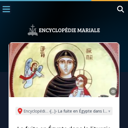
Accueil
La Messe
Aujourd'hui
Nous souten
◼︎
1000 Raisons de Croire
L'actualité de la semaine
La chaîne Youtube
La newsletter
Encyclopédie mariale
›
[...]
›
La fuite en Égypte dans la liturgie co
▾
La vidéo de la semaine