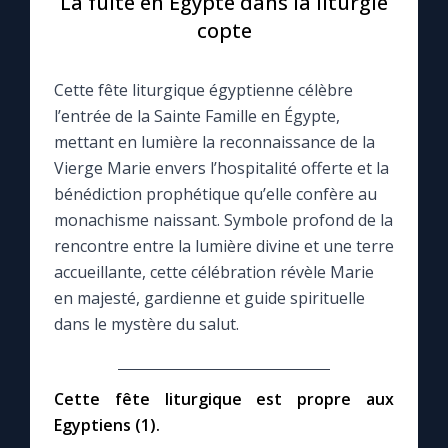
La fuite en Égypte dans la liturgie
copte
Le compte Tiktok
Cette fête liturgique égyptienne célèbre
Le magazine
l’entrée de la Sainte Famille en Égypte,
mettant en lumière la reconnaissance de la
Le site internet
Vierge Marie envers l’hospitalité offerte et la
bénédiction prophétique qu’elle confère au
Questions-réponses
monachisme naissant. Symbole profond de la
rencontre entre la lumière divine et une terre
accueillante, cette célébration révèle Marie
◼︎
Prier au quotidien
en majesté, gardienne et guide spirituelle
dans le mystère du salut.
Avec Thérèse de Lisieux
L'Évangile chaque jour
Cette fête liturgique est propre aux
Egyptiens (1).
Les premiers samedis du mois