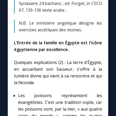
Chapelet pour le monde
Synaxaire 24 bashans ; ed. Forget, in CSCO
67, 135-136 texte arabe ;
Contact
N.B. Le ministère angélique désigne les
exercices ascétiques des moines.
Faire un don
L'Entrée de la famille en Égypte est l'icône
Marie de Nazareth
égyptienne par excellence.
Quelques explications (2) : La terre d'Égypte,
en accueillant son Sauveur, s'offre à la
lumière divine qui vient à sa rencontre et qui
la féconde.
Les poissons représentent les
évangélistes. C’est une tradition copte, car
les poissons vont, par la mer, « aux quatre
coins du monde », comme les quatre