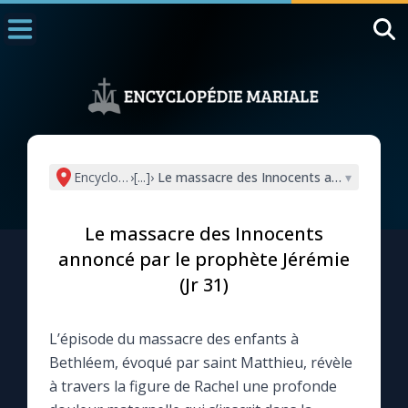
Accueil
La Messe
Aujourd'hui
Nous souten
Encyclopédie mariale
›
[...]
›
Le massacre des Innocents annoncé par le
▾
◼︎
1000 Raisons de Croire
Le massacre des Innocents
L'actualité de la semaine
annoncé par le prophète Jérémie
(Jr 31)
La chaîne Youtube
L’épisode du massacre des enfants à
La newsletter
Bethléem, évoqué par saint Matthieu, révèle
à travers la figure de Rachel une profonde
La vidéo de la semaine