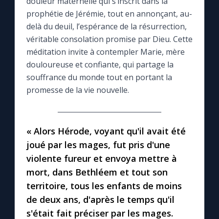
douleur maternelle qui s’inscrit dans la
prophétie de Jérémie, tout en annonçant, au-
Le compte Tiktok
delà du deuil, l’espérance de la résurrection,
véritable consolation promise par Dieu. Cette
Le magazine
méditation invite à contempler Marie, mère
douloureuse et confiante, qui partage la
souffrance du monde tout en portant la
Le site internet
promesse de la vie nouvelle.
Questions-réponses
« Alors Hérode, voyant qu'il avait été
◼︎
Prier au quotidien
joué par les mages, fut pris d'une
violente fureur et envoya mettre à
Avec Thérèse de Lisieux
mort, dans Bethléem et tout son
territoire, tous les enfants de moins
L'Évangile chaque jour
de deux ans, d'après le temps qu'il
s'était fait préciser par les mages.
Les premiers samedis du mois