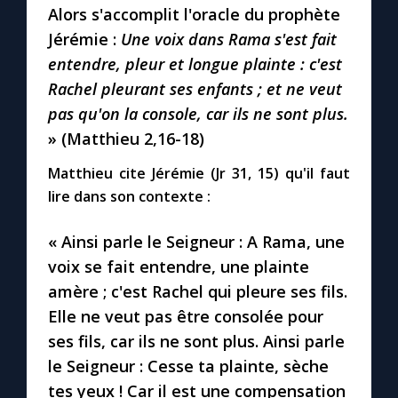
Alors s'accomplit l'oracle du prophète
Jérémie :
Une voix dans Rama s'est fait
Marie qui défait les nœuds
entendre, pleur et longue plainte : c'est
Rachel pleurant ses enfants ; et ne veut
Me consacrer à Jésus par Marie
pas qu'on la console, car ils ne sont plus.
» (Matthieu 2,16-18)
Mes intentions de prière
Matthieu cite Jérémie (Jr 31, 15) qu'il faut
lire dans son contexte :
Une Minute avec Marie
« Ainsi parle le Seigneur : A Rama, une
Une neuvaine
voix se fait entendre, une plainte
amère ; c'est Rachel qui pleure ses fils.
Elle ne veut pas être consolée pour
◼︎
À la une
ses fils, car ils ne sont plus. Ainsi parle
1000 Raisons de Croire
le Seigneur : Cesse ta plainte, sèche
tes yeux ! Car il est une compensation